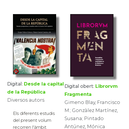
Digital:
Desde la capital
Digital obert:
Librorvm
de la República
Fragmenta
Diversos autors
Gimeno Blay, Francisco
M.; Gonzàlez Martínez,
Els diferents estudis
Susana; Pintado
del present volum
Antúnez, Mónica
recorren l'àmbit