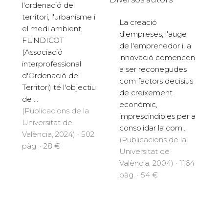
l'ordenació del
territori, l'urbanisme i
La creació
el medi ambient,
d'empreses, l'auge
FUNDICOT
de l'emprenedor i la
(Associació
innovació comencen
interprofessional
a ser reconegudes
d'Ordenació del
com factors decisius
Territori) té l'objectiu
de creixement
de ...
econòmic,
(Publicacions de la
imprescindibles per a
Universitat de
consolidar la com...
València, 2024) · 502
(Publicacions de la
pàg. · 28 €
Universitat de
València, 2004) · 1164
pàg. · 54 €