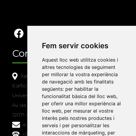
Fem servir cookies
Contacte
Aquest lloc web utilitza cookies i
altres tecnologies de seguiment
per millorar la vostra experiència
Xarxa Vives d'Universitats
de navegació amb les finalitats
Edifici Àgora
següents:
per habilitar la
Universitat Jaume I, local 10
funcionalitat bàsica del lloc web
,
per oferir una millor experiència al
Av. de Vicent Sos Baynat, s/n
lloc web
,
per mesurar el vostre
12071 Castelló de la Plana
interès pels nostres productes i
e-buc@vives.org
serveis i per personalitzar les
interaccions de màrqueting
,
per
+34 964 72 89 93