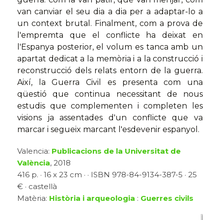
van canviar el seu dia a dia per a adaptar-lo a
un context brutal. Finalment, com a prova de
l'empremta que el conflicte ha deixat en
l'Espanya posterior, el volum es tanca amb un
apartat dedicat a la memòria i a la construcció i
reconstrucció dels relats entorn de la guerra.
Així, la Guerra Civil es presenta com una
qüestió que continua necessitant de nous
estudis que complementen i completen les
visions ja assentades d'un conflicte que va
marcar i segueix marcant l'esdevenir espanyol.
Valencia:
Publicacions de la Universitat de
València
, 2018
416 p. · 16 x 23 cm · · ISBN 978-84-9134-387-5 · 25
€ · castellà
Matèria:
Història i arqueologia
:
Guerres civils