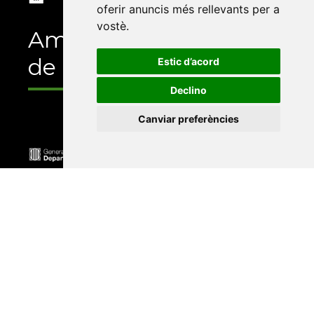
oferir anuncis més rellevants per a
vostè
.
Amb el suport
de
Estic d’acord
Declino
Canviar preferències
Universitat Abat Oliba CEU
•
Universitat d'Alacant
•
Universitat d'Andorra
•
Universitat Autònoma de
Barcelona
•
Universitat de Barcelona
•
Universitat
CEU Cardenal Herrera
•
Universitat de Girona
•