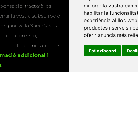
millorar la vostra expe
ponsable, tractarà les
publicacions
habilitar la funcionalit
nar la vostra subscripció i
experiència al lloc web
Editorials universitàri
 organitza la Xarxa Vives.
productes i serveis i p
Twitter
oferir anuncis més rell
cació, supressió,
actament per mitjans físics
Estic d’acord
Decl
rmació addicional i
s
.
u que utilitzem les
ió sobre els actes i