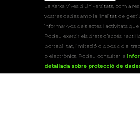
La Xarxa Vives d’Universitats, com a res
vostres dades amb la finalitat de gestio
informar-vos dels actes i activitats que
Podeu exercir els drets d’accés, rectifi
portabilitat, limitació o oposició al tr
o electrònics. Podeu consultar la
info
detallada sobre protecció de dade
Si marqueu aquesta casella, consenti
vostres dades per a enviar-vos informac
activitats que organitza la Xarxa Vives.