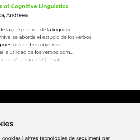
s of Cognitive Linguistics
ca, Andreea
e la perspectiva de la lingüística
itiva, se aborda el estudio de los verbos
uestos con tres objetivos
 la utilidad de los verbos com...
at de València, 2021) · Gratuït
Contacte
kies
Xarxa Vives d'Universitats
a cookies i altres tecnologies de seguiment per