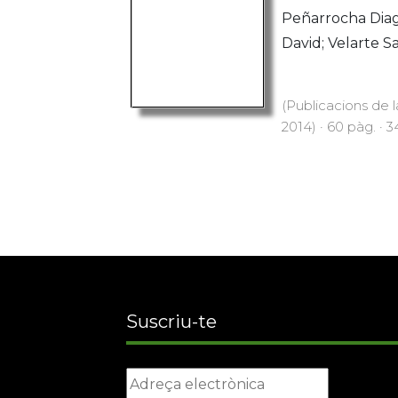
Peñarrocha Diag
David; Velarte S
(Publicacions de l
2014) · 60 pàg. · 
Suscriu-te