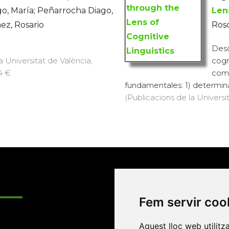
o, María; Peñarrocha Diago,
Len
aez, Rosario
Ros
Desd
a Universitat de València,
cogn
34 €
comp
fundamentales: 1) determinar
(Publicacions de la Universit
Enllaços
Fem servir coo
Programa de
Aquest lloc web utilitz