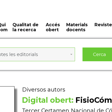
Qui
Qualitat de
Accés
Materials
Reviste
som
la recerca
obert
docents
Cerca
tes les editorials
Diversos autors
Digital obert:
FisioCóm
Tercer Certamen Nacional de Cóm