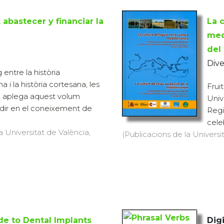
 abastecer y financiar la
La 
med
del
Dive
 entre la història
 i la història cortesana, les
Frui
e aplega aquest volum
Unive
dir en el coneixement de
Regi
celeb
a Universitat de València,
(Publicacions de la Universit
de to Dental Implants
Digi