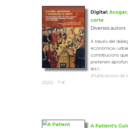
Digital:
Acoger,
corte
Diversos autors
A través del diàleg
econòmica i urbana
contribucions qu
pretenen aprofun
les r...
(Publicacions de l
2020) · 11 €
A Patient's Gui