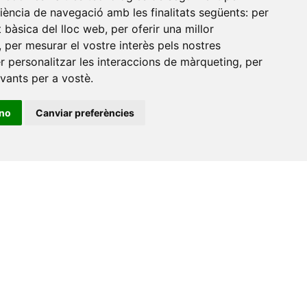
Edifici Àgora
riència de navegació amb les finalitats següents:
per
at bàsica del lloc web
,
per oferir una millor
Universitat Jaume I, local 10
,
per mesurar el vostre interès pels nostres
es a
Av. de Vicent Sos Baynat, s/n
er personalitzar les interaccions de màrqueting
,
per
12071 Castelló de la Plana
evants per a vostè
.
e-buc@vives.org
ino
Canviar preferències
+34 964 72 89 93
Amb el suport
de