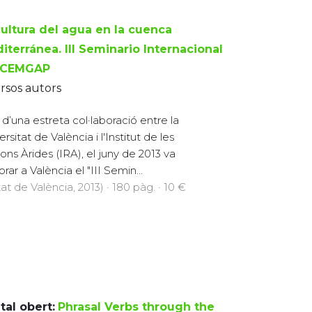
cultura del agua en la cuenca
iterránea. III Seminario Internacional
 CEMGAP
rsos autors
t d’una estreta col·laboració entre la
rsitat de València i l'Institut de les
ons Àrides (IRA), el juny de 2013 va
rar a València el "III Semin...
at de València, 2013) · 180 pàg. · 10 €
tal obert:
Phrasal Verbs through the