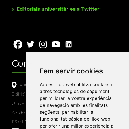
Editorials universitàries a Twitter
Contacte
Fem servir cookies
Aquest lloc web utilitza cookies i
Xarxa Vives d'Universitats
altres tecnologies de seguiment
Edifici Àgora
per millorar la vostra experiència
Universitat Jaume I, local 10
de navegació amb les finalitats
següents:
per habilitar la
Av. de Vicent Sos Baynat, s/n
funcionalitat bàsica del lloc web
,
12071 Castelló de la Plana
per oferir una millor experiència al