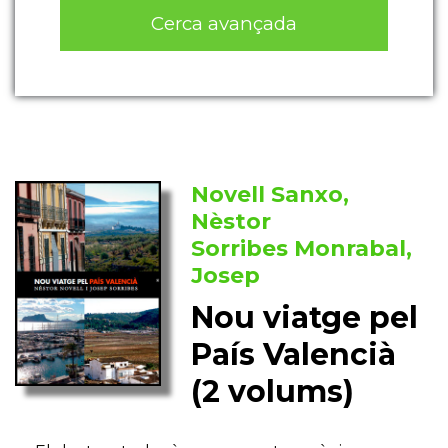
Cerca avançada
Novell Sanxo,
Nèstor
Sorribes Monrabal,
Josep
Nou viatge pel
País Valencià
(2 volums)