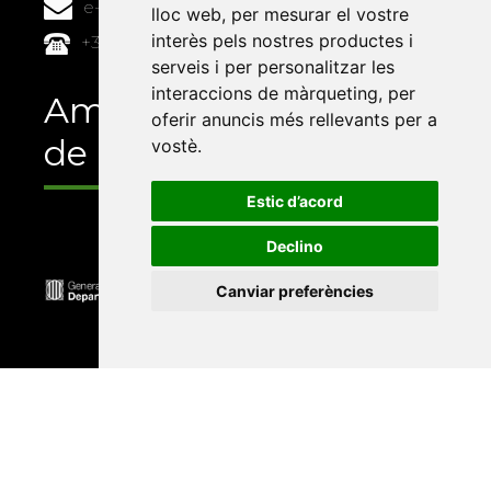
e-buc@vives.org
lloc web
,
per mesurar el vostre
interès pels nostres productes i
+34 964 72 89 93
serveis i per personalitzar les
interaccions de màrqueting
,
per
Amb el suport
oferir anuncis més rellevants per a
de
vostè
.
Estic d’acord
Declino
Canviar preferències
Universitat Abat Oliba CEU
•
Universitat d'Alacant
•
Universitat d'Andorra
•
Universitat Autònoma de