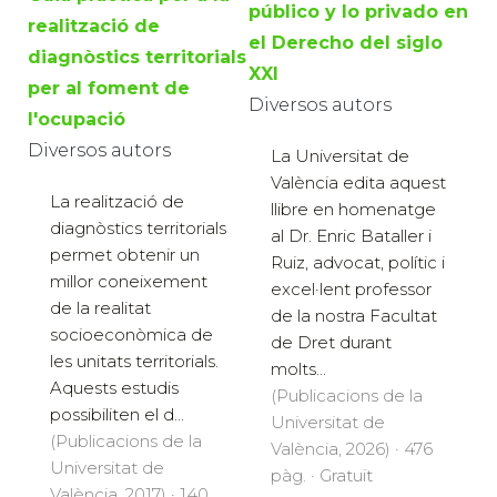
público y lo privado en
realització de
el Derecho del siglo
diagnòstics territorials
XXI
per al foment de
Diversos autors
l'ocupació
Diversos autors
La Universitat de
València edita aquest
La realització de
llibre en homenatge
diagnòstics territorials
al Dr. Enric Bataller i
permet obtenir un
Ruiz, advocat, polític i
millor coneixement
excel·lent professor
de la realitat
de la nostra Facultat
socioeconòmica de
de Dret durant
les unitats territorials.
molts...
Aquests estudis
(Publicacions de la
possibiliten el d...
Universitat de
(Publicacions de la
València, 2026) · 476
Universitat de
pàg. · Gratuït
València, 2017) · 140