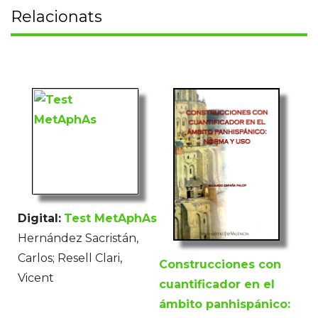
Relacionats
Digital:
Test MetAphAs
Hernández Sacristán,
Carlos; Resell Clari,
Construcciones con
Vicent
cuantificador en el
ámbito panhispánico: