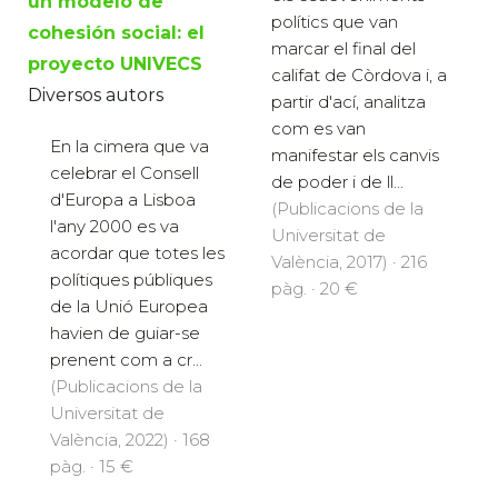
un modelo de
polítics que van
cohesión social: el
marcar el final del
proyecto UNIVECS
califat de Còrdova i, a
Diversos autors
partir d'ací, analitza
com es van
En la cimera que va
manifestar els canvis
celebrar el Consell
de poder i de ll...
d'Europa a Lisboa
(Publicacions de la
l'any 2000 es va
Universitat de
acordar que totes les
València, 2017) · 216
polítiques públiques
pàg. · 20 €
de la Unió Europea
havien de guiar-se
prenent com a cr...
(Publicacions de la
Universitat de
València, 2022) · 168
pàg. · 15 €