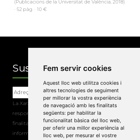
(Publicacions de la Universitat de València, 2018)
· 52 pàg. · 10 €
Suscriu-te
Fem servir cookies
Aquest lloc web utilitza cookies i
altres tecnologies de seguiment
per millorar la vostra experiència
La Xarxa Vives d’Universitats, com a
de navegació amb les finalitats
següents:
per habilitar la
responsable, tractarà les vostres dades amb la
funcionalitat bàsica del lloc web
,
finalitat de gestionar la vostra subscripció i
per oferir una millor experiència al
informar-vos dels actes i activitats que
lloc web
,
per mesurar el vostre