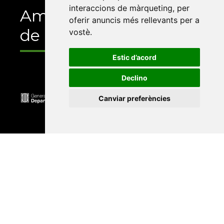
interaccions de màrqueting
,
per
Amb el suport
oferir anuncis més rellevants per a
de
vostè
.
Estic d’acord
Declino
Canviar preferències
Universitat Abat Oliba CEU
•
Universitat d'Alacant
•
Universitat d'Andorra
•
Universitat Autònoma de
Barcelona
•
Universitat de Barcelona
•
Universitat
CEU Cardenal Herrera
•
Universitat de Girona
•
Universitat de les Illes Balears
•
Universitat