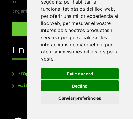
següents:
per habilitar la
informació sobre els actes i activitats que
funcionalitat bàsica del lloc web
,
organitza la Xarxa Vives.
per oferir una millor experiència al
lloc web
,
per mesurar el vostre
interès pels nostres productes i
serveis i per personalitzar les
interaccions de màrqueting
,
per
Enllaços
oferir anuncis més rellevants per a
vostè
.
Programa de publicacions
Estic d’acord
Editorials universitàries a Twitter
Declino
Canviar preferències