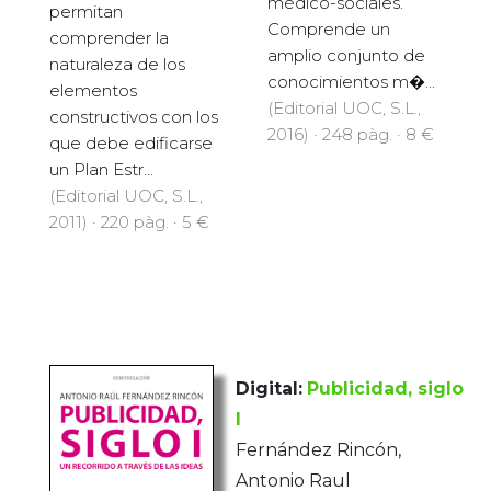
médico-sociales.
permitan
Comprende un
comprender la
amplio conjunto de
naturaleza de los
conocimientos m�...
elementos
(Editorial UOC, S.L.,
constructivos con los
2016) · 248 pàg. · 8 €
que debe edificarse
un Plan Estr...
(Editorial UOC, S.L.,
2011) · 220 pàg. · 5 €
Digital:
Publicidad, siglo
I
Fernández Rincón,
Antonio Raul