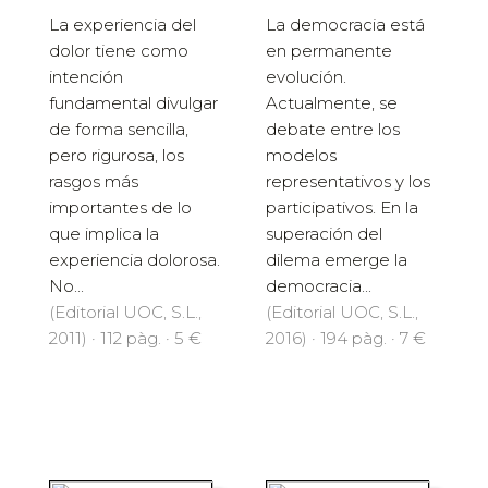
La experiencia del
La democracia está
dolor tiene como
en permanente
intención
evolución.
fundamental divulgar
Actualmente, se
de forma sencilla,
debate entre los
pero rigurosa, los
modelos
rasgos más
representativos y los
importantes de lo
participativos. En la
que implica la
superación del
experiencia dolorosa.
dilema emerge la
No...
democracia...
(Editorial UOC, S.L.,
(Editorial UOC, S.L.,
2011) · 112 pàg. · 5 €
2016) · 194 pàg. · 7 €