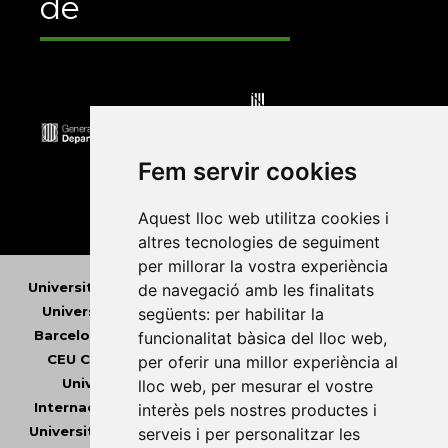
de
Fem servir cookies
Aquest lloc web utilitza cookies i
altres tecnologies de seguiment
per millorar la vostra experiència
Universitat Abat Oliba CEU
•
Universitat d'Alacant
•
de navegació amb les finalitats
Universitat d'Andorra
•
Universitat Autònoma de
següents:
per habilitar la
Barcelona
•
Universitat de Barcelona
•
Universitat
funcionalitat bàsica del lloc web
,
CEU Cardenal Herrera
•
Universitat de Girona
•
per oferir una millor experiència al
Universitat de les Illes Balears
•
Universitat
lloc web
,
per mesurar el vostre
Internacional de Catalunya
•
Universitat Jaume I
•
interès pels nostres productes i
Universitat de Lleida
•
Universitat Miguel Hernández
serveis i per personalitzar les