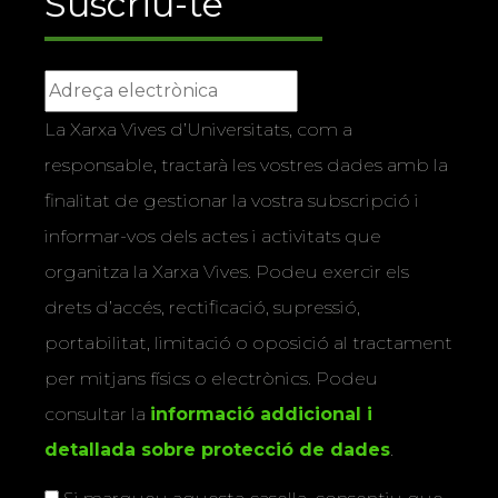
Suscriu-te
La Xarxa Vives d’Universitats, com a
responsable, tractarà les vostres dades amb la
finalitat de gestionar la vostra subscripció i
informar-vos dels actes i activitats que
organitza la Xarxa Vives. Podeu exercir els
drets d’accés, rectificació, supressió,
portabilitat, limitació o oposició al tractament
per mitjans físics o electrònics. Podeu
consultar la
informació addicional i
detallada sobre protecció de dades
.