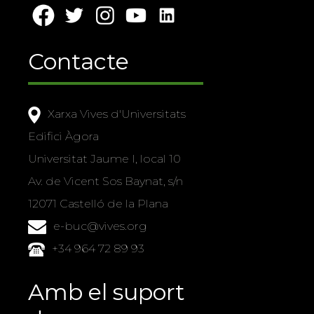
Contacte
Xarxa Vives d'Universitats
Edifici Àgora
Universitat Jaume I, local 10
Av. de Vicent Sos Baynat, s/n
12071 Castelló de la Plana
e-buc@vives.org
+34 964 72 89 93
Amb el suport