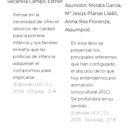
Secanilla Campo, Esther
Asunción; Morata Garcia,
Mª Jesús; Planas Lladó,
Pensar en la
necesidad de ofrecer
Anna; Ros Florenza,
servicios de calidad
Assumpció
para la primera
infancia y sus familias
En este libro se
entraña que las
presentan los
políticas de infancia
principales referentes
adquieran el
que han configurado
compromiso para
el discurso de lo que
implicarse ...
hoy entendemos por
(Editorial UOC, S.L.,
animación
2016) · 212 pàg. · 21 €
sociocultural (ASC).
Se profundiza en su
sentido ...
(Editorial UOC, S.L.,
2013) · 344 pàg. · 27 €