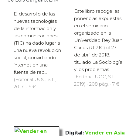
Este libro recoge las
El desarrollo de las
ponencias expuestas
nuevas tecnologías
en el seminario
de la información y
organizado en la
las comunicaciones
Universidad Rey Juan
(TIC) ha dado lugar a
Carlos (URJC) el 27
una nueva revolución
de abril de 2018,
social, convirtiendo
titulado La Sociología
internet en una
y los problemas...
fuente de rec...
(Editorial UOC, S.L.,
(Editorial UOC, S.L.,
2019) · 208 pàg. · 7 €
2017) · 5 €
Digital:
Vender en Asia