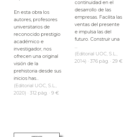
continuidad en el
desarrollo de las
En esta obra los
empresas. Facilita las
autores, profesores
ventas del presente
universitarios de
e impulsa las del
reconocido prestigio
futuro. Construir una
académico e
...
investigador, nos
(Editorial UOC, S.L.,
ofrecen una original
2014) · 376 pàg. · 29 €
visión de la
prehistoria desde sus
inicios has...
(Editorial UOC, S.L.,
2020) · 312 pàg. · 9 €