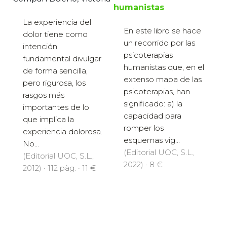
humanistas
La experiencia del
En este libro se hace
dolor tiene como
un recorrido por las
intención
psicoterapias
fundamental divulgar
humanistas que, en el
de forma sencilla,
extenso mapa de las
pero rigurosa, los
psicoterapias, han
rasgos más
significado: a) la
importantes de lo
capacidad para
que implica la
romper los
experiencia dolorosa.
esquemas vig...
No...
(Editorial UOC, S.L.,
(Editorial UOC, S.L.,
2022) · 8 €
2012) · 112 pàg. · 11 €