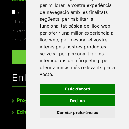
per millorar la vostra experiència
de navegació amb les finalitats
Si marqueu aquesta casella, consentiu que
següents:
per habilitar la
utilitzem les vostres dades per a enviar-vos
funcionalitat bàsica del lloc web
,
informació sobre els actes i activitats que
per oferir una millor experiència al
lloc web
,
per mesurar el vostre
organitza la Xarxa Vives.
interès pels nostres productes i
serveis i per personalitzar les
interaccions de màrqueting
,
per
oferir anuncis més rellevants per a
vostè
.
Enllaços
Estic d’acord
Programa de publicacions
Declino
Editorials universitàries a Twitter
Canviar preferències