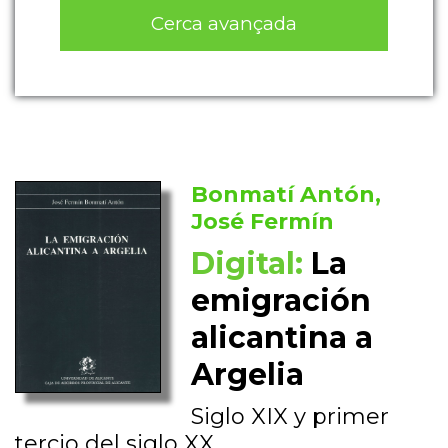
Cerca avançada
Bonmatí Antón,
José Fermín
Digital:
La
emigración
alicantina a
Argelia
Siglo XIX y primer
tercio del siglo XX