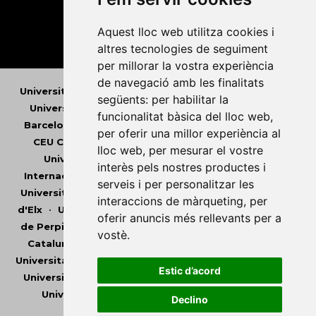
Aquest lloc web utilitza cookies i
altres tecnologies de seguiment
per millorar la vostra experiència
de navegació amb les finalitats
Universitat Abat Oliba CEU
•
Universitat d'Alacant
•
següents:
per habilitar la
Universitat d'Andorra
•
Universitat Autònoma de
funcionalitat bàsica del lloc web
,
Barcelona
•
Universitat de Barcelona
•
Universitat
per oferir una millor experiència al
CEU Cardenal Herrera
•
Universitat de Girona
•
lloc web
,
per mesurar el vostre
Universitat de les Illes Balears
•
Universitat
interès pels nostres productes i
Internacional de Catalunya
•
Universitat Jaume I
•
serveis i per personalitzar les
Universitat de Lleida
•
Universitat Miguel Hernández
interaccions de màrqueting
,
per
d'Elx
•
Universitat Oberta de Catalunya
•
Universitat
oferir anuncis més rellevants per a
de Perpinyà Via Domitia
•
Universitat Politècnica de
vostè
.
Catalunya
•
Universitat Politècnica de València
•
Universitat Pompeu Fabra
•
Universitat Ramon Llull
•
Estic d’acord
Universitat Rovira i Virgili
•
Universitat de Sàsser
•
Universitat de València
•
Universitat de Vic -
Declino
Universitat Central de Catalunya