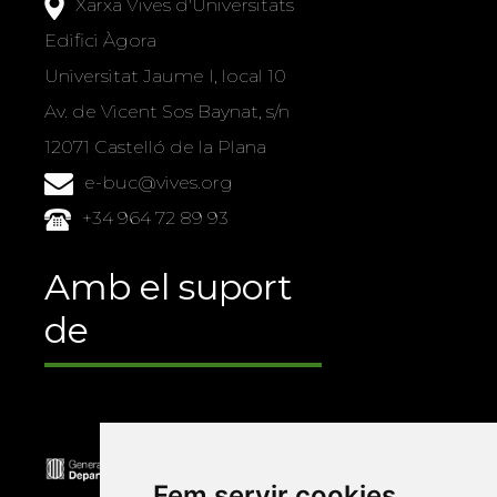
Xarxa Vives d'Universitats
Edifici Àgora
Universitat Jaume I, local 10
Av. de Vicent Sos Baynat, s/n
12071 Castelló de la Plana
e-buc@vives.org
+34 964 72 89 93
Amb el suport
de
Fem servir cookies