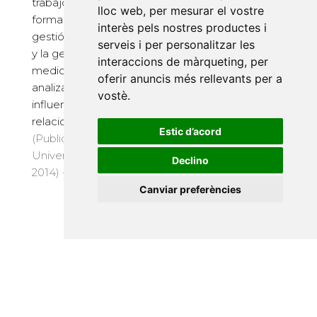
trabajo se analiza de
lloc web
,
per mesurar el vostre
Universitat Alacant,
forma conjunta la
interès pels nostres productes i
2019) · 504 pàg. · 26
gestión de la calidad
serveis i per personalitzar les
€
y la gestión
interaccions de màrqueting
,
per
medioambiental,
oferir anuncis més rellevants per a
analizando sus
vostè
.
influencias y
relaciones con...
Estic d’acord
(Publicacions
Universitat Alacant,
Declino
2014) · 168 pàg. · 14 €
Canviar preferències
Las matemáticas de
nuestra vida