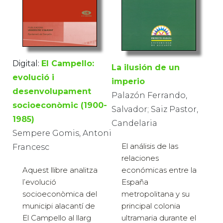
Digital:
El Campello:
La ilusión de un
evolució i
imperio
desenvolupament
Palazón Ferrando,
socioeconòmic (1900-
Salvador; Saiz Pastor,
1985)
Candelaria
Sempere Gomis, Antoni
El análisis de las
Francesc
relaciones
Aquest llibre analitza
económicas entre la
l’evolució
España
socioeconòmica del
metropolitana y su
municipi alacantí de
principal colonia
El Campello al llarg
ultramaria durante el