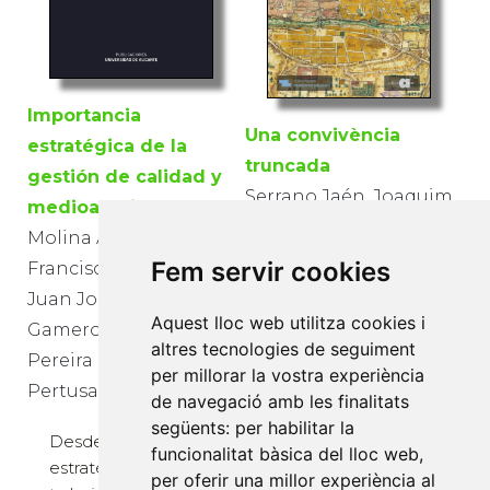
Importancia
Una convivència
estratégica de la
truncada
gestión de calidad y
Serrano Jaén, Joaquim
medioambiental
Molina Azorín, José
La comunitat
Fem servir cookies
Francisco; Tarí Guilló,
morisca dels territoris
de la comarca d'Elx,
Juan José; López
Aquest lloc web utilitza cookies i
solar d'una rica
Gamero, María Dolores;
altres tecnologies de seguiment
senyoria feudal en
Pereira Moliner, Jorge;
per millorar la vostra experiència
temps passats, no es
Pertusa Ortega, Eva
de navegació amb les finalitats
coneix bé, malgrat el
següents:
per habilitar la
seu pes econòmic,
Desde un enfoque
funcionalitat bàsica del lloc web
,
social i cultural....
estratégico, en este
per oferir una millor experiència al
(Publicacions