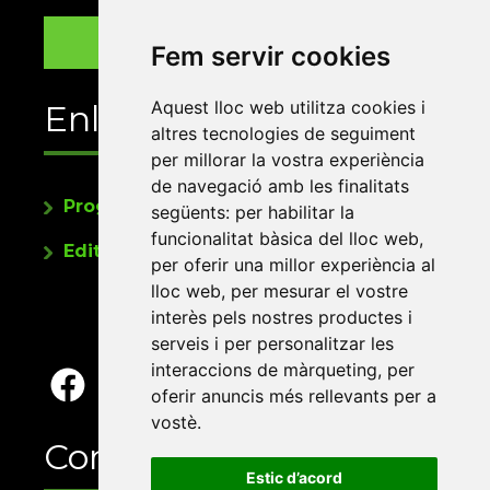
Fem servir cookies
Aquest lloc web utilitza cookies i
Enllaços
altres tecnologies de seguiment
per millorar la vostra experiència
de navegació amb les finalitats
Programa de publicacions
següents:
per habilitar la
funcionalitat bàsica del lloc web
,
Editorials universitàries a Twitter
per oferir una millor experiència al
lloc web
,
per mesurar el vostre
interès pels nostres productes i
serveis i per personalitzar les
interaccions de màrqueting
,
per
oferir anuncis més rellevants per a
vostè
.
Contacte
Estic d’acord