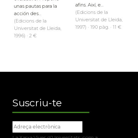
afins. Així, e...
unas pautas para la
(Edicions de la
acción des...
Universitat de Lleida,
(Edicions de la
1997) · 190 pàg. · 11 €
Universitat de Lleida,
1996) · 2 €
Suscriu-te
La Xarxa Vives d’Universitats, com a