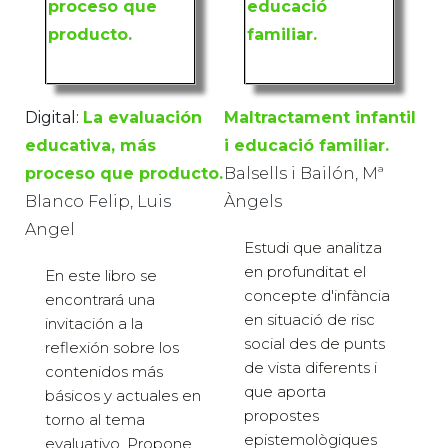
Digital:
La evaluación
Maltractament infantil
educativa, más
i educació familiar.
proceso que producto.
Balsells i Bailón, Mª
Blanco Felip, Luis
Àngels
Angel
Estudi que analitza
en profunditat el
En este libro se
concepte d'infància
encontrará una
en situació de risc
invitación a la
social des de punts
reflexión sobre los
de vista diferents i
contenidos más
que aporta
básicos y actuales en
propostes
torno al tema
epistemològiques
evaluativo. Propone