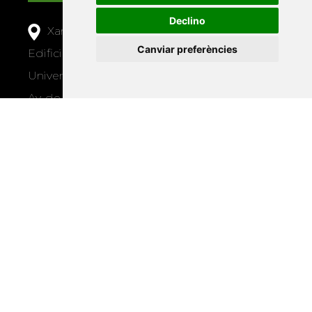
Declino
Xarxa Vives d'Universitats
Canviar preferències
Edifici Àgora
Universitat Jaume I, local 10
Av. de Vicent Sos Baynat, s/n
12071 Castelló de la Plana
e-buc@vives.org
+34 964 72 89 93
Amb el suport
de