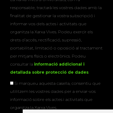
responsable, tractarà les vostres dades amb la
finalitat de gestionar la vostra subscripció i
informar-vos dels actes i activitats que
organitza la Xarxa Vives. Podeu exercir els
drets d’accés, rectificació, supressió,
portabilitat, limitació o oposició al tractament
per mitjans físics o electrònics. Podeu
consultar la
informació addicional i
detallada sobre protecció de dades
.
Si marqueu aquesta casella, consentiu que
utilitzem les vostres dades per a enviar-vos
informació sobre els actes i activitats que
organitza la Xarxa Vives.