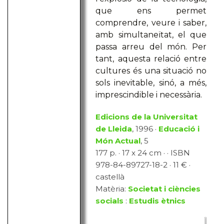
que ens permet
comprendre, veure i saber,
amb simultaneïtat, el que
passa arreu del món. Per
tant, aquesta relació entre
cultures és una situació no
sols inevitable, sinó, a més,
imprescindible i necessària.
Edicions de la Universitat
de Lleida
, 1996 ·
Educació i
Món Actual
, 5
177 p. · 17 x 24 cm · · ISBN
978-84-89727-18-2 · 11 € ·
castellà
Matèria:
Societat i ciències
socials
:
Estudis ètnics