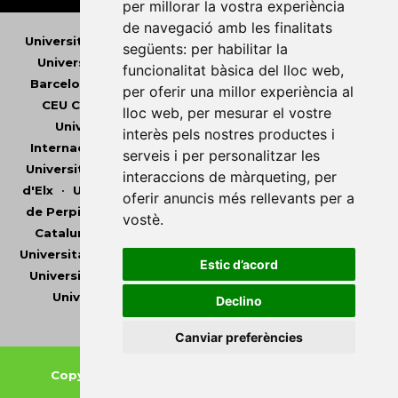
per millorar la vostra experiència
de navegació amb les finalitats
Universitat Abat Oliba CEU
•
Universitat d'Alacant
•
següents:
per habilitar la
Universitat d'Andorra
•
Universitat Autònoma de
funcionalitat bàsica del lloc web
,
Barcelona
•
Universitat de Barcelona
•
Universitat
per oferir una millor experiència al
CEU Cardenal Herrera
•
Universitat de Girona
•
lloc web
,
per mesurar el vostre
Universitat de les Illes Balears
•
Universitat
interès pels nostres productes i
Internacional de Catalunya
•
Universitat Jaume I
•
serveis i per personalitzar les
Universitat de Lleida
•
Universitat Miguel Hernández
interaccions de màrqueting
,
per
d'Elx
•
Universitat Oberta de Catalunya
•
Universitat
oferir anuncis més rellevants per a
de Perpinyà Via Domitia
•
Universitat Politècnica de
vostè
.
Catalunya
•
Universitat Politècnica de València
•
Universitat Pompeu Fabra
•
Universitat Ramon Llull
•
Estic d’acord
Universitat Rovira i Virgili
•
Universitat de Sàsser
•
Universitat de València
•
Universitat de Vic -
Declino
Universitat Central de Catalunya
Canviar preferències
Copyright © 2026
-
Xarxa Vives d'Universitats