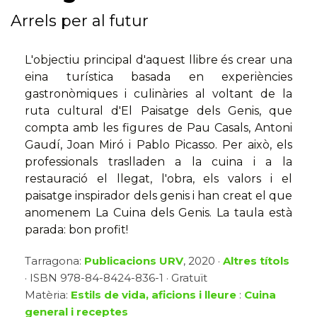
Arrels per al futur
L'objectiu principal d'aquest llibre és crear una
eina turística basada en experiències
gastronòmiques i culinàries al voltant de la
ruta cultural d'El Paisatge dels Genis, que
compta amb les figures de Pau Casals, Antoni
Gaudí, Joan Miró i Pablo Picasso. Per això, els
professionals traslladen a la cuina i a la
restauració el llegat, l'obra, els valors i el
paisatge inspirador dels genis i han creat el que
anomenem La Cuina dels Genis. La taula està
parada: bon profit!
Tarragona:
Publicacions URV
, 2020 ·
Altres títols
· ISBN 978-84-8424-836-1 · Gratuït
Matèria:
Estils de vida, aficions i lleure
:
Cuina
general i receptes