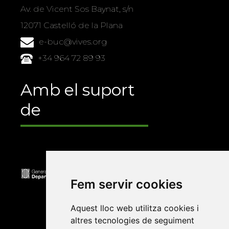
Av. de Vicent Sos Baynat, s/n
12071 Castelló de la Plana
e-buc@vives.org
+34 964 72 89 93
Amb el suport
de
Fem servir cookies
Aquest lloc web utilitza cookies i
altres tecnologies de seguiment