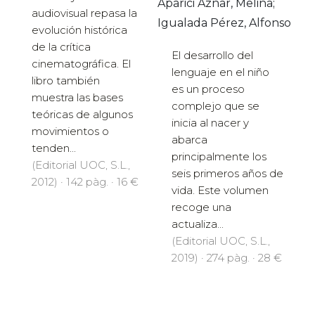
Aparici Aznar, Melina;
audiovisual repasa la
Igualada Pérez, Alfonso
evolución histórica
de la crítica
El desarrollo del
cinematográfica. El
lenguaje en el niño
libro también
es un proceso
muestra las bases
complejo que se
teóricas de algunos
inicia al nacer y
movimientos o
abarca
tenden...
principalmente los
(Editorial UOC, S.L.,
seis primeros años de
2012) · 142 pàg. · 16 €
vida. Este volumen
recoge una
actualiza...
(Editorial UOC, S.L.,
2019) · 274 pàg. · 28 €