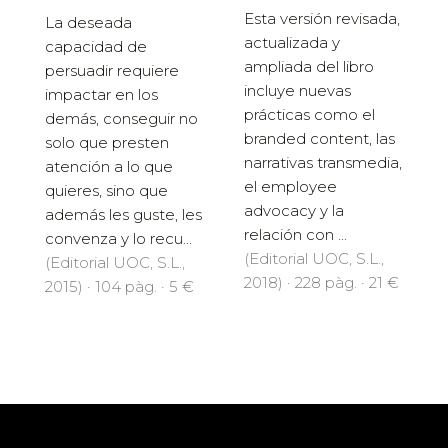
Esta versión revisada,
La deseada
actualizada y
capacidad de
ampliada del libro
persuadir requiere
incluye nuevas
impactar en los
prácticas como el
demás, conseguir no
branded content, las
solo que presten
narrativas transmedia,
atención a lo que
el employee
quieres, sino que
advocacy y la
además les guste, les
relación con ...
convenza y lo recu...
(Editorial UOC, S.L.,
(Editorial UOC, S.L.,
2018) · 228 pàg. · 21 €
2015) · 104 pàg. · 5 €