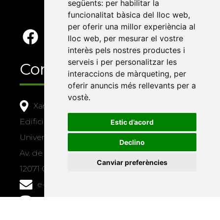
següents:
per habilitar la
funcionalitat bàsica del lloc web
,
per oferir una millor experiència al
lloc web
,
per mesurar el vostre
interès pels nostres productes i
serveis i per personalitzar les
Contacte
interaccions de màrqueting
,
per
oferir anuncis més rellevants per a
vostè
.
Xarxa Vives d'Universitats
Edifici Àgora
Estic d’acord
Universitat Jaume I, local 10
Declino
Av. de Vicent Sos Baynat, s/n
Canviar preferències
12071 Castelló de la Plana
e-buc@vives.org
+34 964 72 89 93