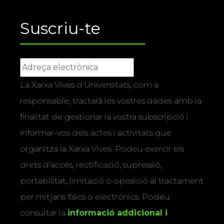
Suscriu-te
La Xarxa Vives d’Universitats, com a
responsable, tractarà les vostres dades amb la
finalitat de gestionar la vostra subscripció i
informar-vos dels actes i activitats que
organitza la Xarxa Vives. Podeu exercir els
drets d’accés, rectificació, supressió,
portabilitat, limitació o oposició al tractament
per mitjans físics o electrònics. Podeu
consultar la
informació addicional i