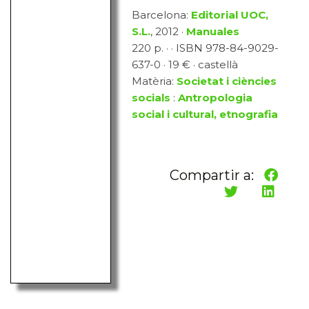
Barcelona:
Editorial UOC,
S.L.
, 2012 ·
Manuales
220 p. · · ISBN 978-84-9029-
637-0 · 19 € · castellà
Matèria:
Societat i ciències
socials
:
Antropologia
social i cultural, etnografia
Compartir a: