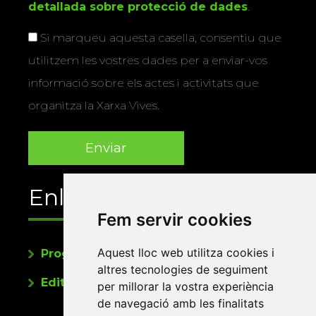
detallada sobre protecció de dades
.
Si marqueu aquesta casella, consentiu que
utilitzem les vostres dades per a enviar-vos
informació sobre els actes i activitats que
organitza la Xarxa Vives.
Enllaços
Fem servir cookies
Aquest lloc web utilitza cookies i
Programa de publicacions
altres tecnologies de seguiment
Editorials universitàries a Twitter
per millorar la vostra experiència
de navegació amb les finalitats