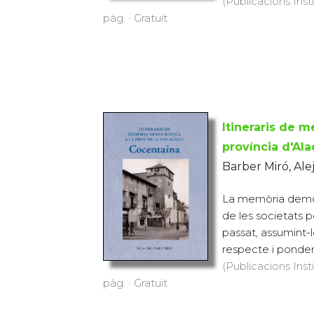
(Publicacions Inst
pàg. · Gratuït
Itineraris de 
província d'Ala
Barber Miró, Ale
La memòria democr
de les societats 
passat, assumint-l
respecte i ponderac
(Publicacions Inst
pàg. · Gratuït