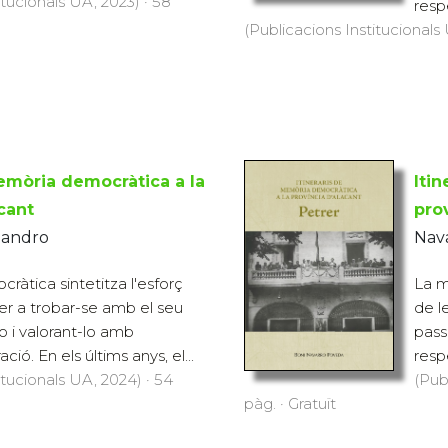
itucionals UA, 2023) · 58
respe
(Publicacions Institucionals 
memòria democràtica a la
Iti
cant
pro
jandro
Nav
àtica sintetitza l'esforç
La m
per a trobar-se amb el seu
de l
o i valorant-lo amb
pass
ió. En els últims anys, el...
resp
itucionals UA, 2024) · 54
(Pub
pàg. · Gratuït