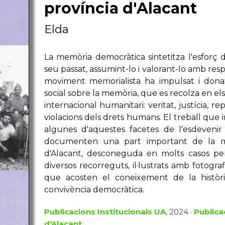
província d'Alacant
Elda
La memòria democràtica sintetitza l'esforç d
seu passat, assumint-lo i valorant-lo amb resp
moviment memorialista ha impulsat i dona
social sobre la memòria, que es recolza en el
internacional humanitari: veritat, justícia, re
violacions dels drets humans. El treball que 
algunes d'aquestes facetes de l'esdevenir hi
documenten una part important de la me
d'Alacant, desconeguda en molts casos per
diversos recorreguts, il·lustrats amb fotografi
que acosten el coneixement de la història
convivència democràtica.
Publicacions Institucionals UA
, 2024 ·
Publicac
d'Alacant