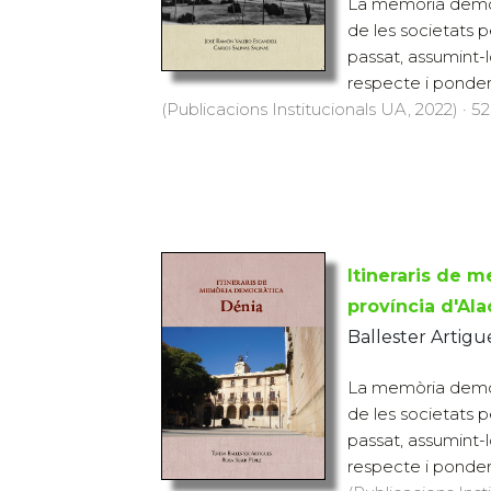
La memòria democr
de les societats 
passat, assumint-l
respecte i ponderac
(Publicacions Institucionals UA, 2022) · 52 
Itineraris de 
província d'Ala
Ballester Artigu
La memòria democr
de les societats 
passat, assumint-l
respecte i ponderac