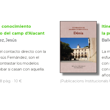
l conocimiento
Iti
o del camp d'Alacant
la p
z, Jesús
Ball
el contacto directo con la
La m
esús Fernández, son el
esfu
ntrastar los modelos
con 
bar si casan con aquella.
con 
años,
8 pàg. · 10 €
(Publicacions Institucionals 