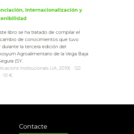
anciación, internacionalización y
tenibilidad
ste libro se ha tratado de compilar el
rcambio de conocimientos que tuvo
r durante la tercera edición del
osyum Agroalimentario de la Vega Baja
egura (SY...
licacions Institucionals UA, 2019) · 122
 · 10 €
Contacte