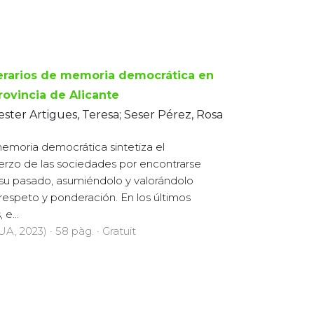
nerarios de memoria democrática en
rovincia de Alicante
ester Artigues, Teresa; Seser Pérez, Rosa
emoria democrática sintetiza el
erzo de las sociedades por encontrarse
su pasado, asumiéndolo y valorándolo
respeto y ponderación. En los últimos
 e...
UA, 2023) · 58 pàg. · Gratuït