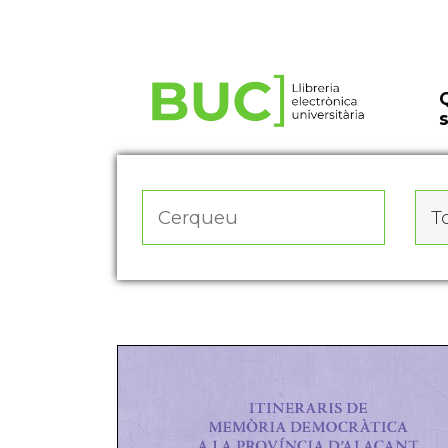
Actualitza les preferències de les cookies
To