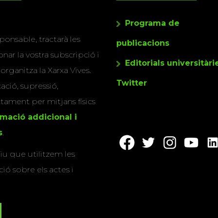
Programa de
ponsable, tractarà les
publicacions
nar la vostra subscripció i
Editorials universitàri
 organitza la Xarxa Vives.
Twitter
cació, supressió,
actament per mitjans físics
rmació addicional i
s
.
u que utilitzem les
ió sobre els actes i