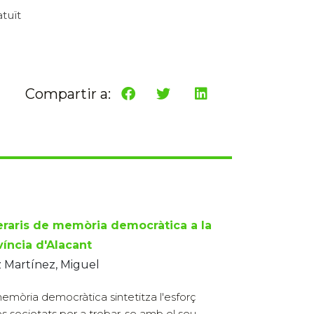
atuït
Compartir a:
neraris de memòria democràtica a la
víncia d'Alacant
 Martínez, Miguel
emòria democràtica sintetitza l'esforç
es societats per a trobar-se amb el seu