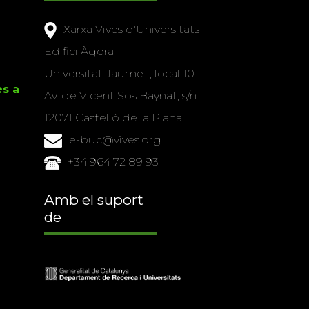
Xarxa Vives d'Universitats
Edifici Àgora
Universitat Jaume I, local 10
es a
Av. de Vicent Sos Baynat, s/n
12071 Castelló de la Plana
e-buc@vives.org
+34 964 72 89 93
Amb el suport
de