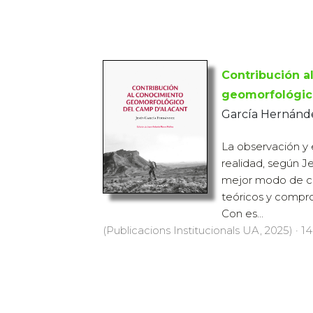
Contribución a
geomorfológic
García Hernánde
La observación y 
realidad, según J
mejor modo de co
teóricos y compro
Con es...
(Publicacions Institucionals UA, 2025) · 14