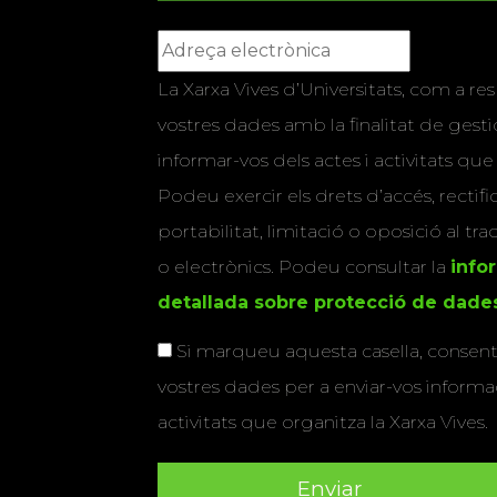
La Xarxa Vives d’Universitats, com a res
vostres dades amb la finalitat de gestio
informar-vos dels actes i activitats que
Podeu exercir els drets d’accés, rectifi
portabilitat, limitació o oposició al tr
o electrònics. Podeu consultar la
info
detallada sobre protecció de dade
Si marqueu aquesta casella, consenti
vostres dades per a enviar-vos informac
activitats que organitza la Xarxa Vives.