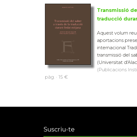
Transmissió del
traducció duran
Aquest volum reu
aportacions pres
internacional Tradu
transmissió del sa
(Universitat d'Alac
(Publicacions Inst
pàg. · 15 €
Suscriu-te