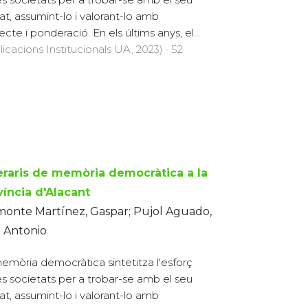
at, assumint-lo i valorant-lo amb
cte i ponderació. En els últims anys, el...
licacions Institucionals UA, 2023) · 52
neraris de memòria democràtica a la
víncia d'Alacant
monte Martínez, Gaspar; Pujol Aguado,
 Antonio
emòria democràtica sintetitza l'esforç
es societats per a trobar-se amb el seu
at, assumint-lo i valorant-lo amb