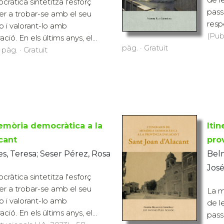
àtica sintetitza l'esforç
pass
per a trobar-se amb el seu
respe
o i valorant-lo amb
(Pub
ió. En els últims anys, el...
pàg. · Gratuït
pàg. · Gratuït
memòria democràtica a la
Iti
cant
pro
es, Teresa; Seser Pérez, Rosa
Bel
José
àtica sintetitza l'esforç
per a trobar-se amb el seu
La m
o i valorant-lo amb
de l
ió. En els últims anys, el...
pass