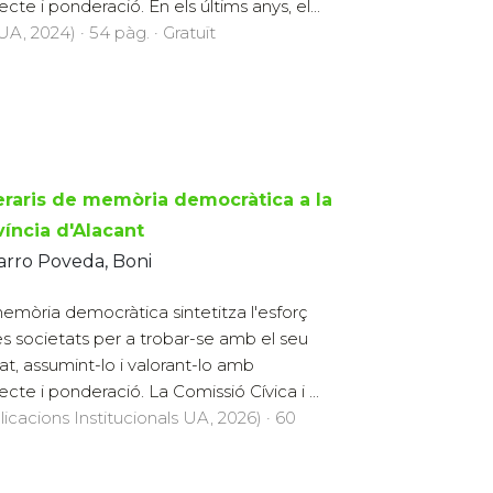
cte i ponderació. En els últims anys, el...
UA, 2024) · 54 pàg. · Gratuït
neraris de memòria democràtica a la
víncia d'Alacant
arro Poveda, Boni
emòria democràtica sintetitza l'esforç
es societats per a trobar-se amb el seu
at, assumint-lo i valorant-lo amb
ecte i ponderació. La Comissió Cívica i ...
licacions Institucionals UA, 2026) · 60