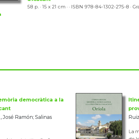
58 p. · 15 x 21 cm · · ISBN 978-84-1302-275-8 · Gr
a
memòria democràtica a la
Iti
cant
pro
, José Ramón; Salinas
Ruiz
La m
de l