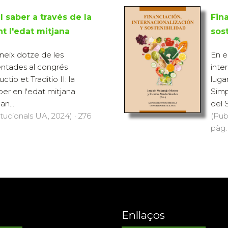
 saber a través de la
Fin
t l'edat mitjana
sos
neix dotze de les
En e
entades al congrés
inte
ctio et Traditio II: la
luga
ber en l'edat mitjana
Simp
an...
del S
itucionals UA, 2024) · 276
(Pub
pàg.
Enllaços