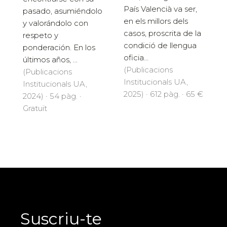
País Valencià va ser,
pasado, asumiéndolo
en els millors dels
y valorándolo con
casos, proscrita de la
respeto y
condició de llengua
ponderación. En los
oficia...
últimos años, ...
(Publicacions
(Publicacions
Institucionals UA,
Institucionals UA,
2025) · 612 pàg. · 65 €
2024) · 54 pàg. ·
Gratuït
Suscriu-te