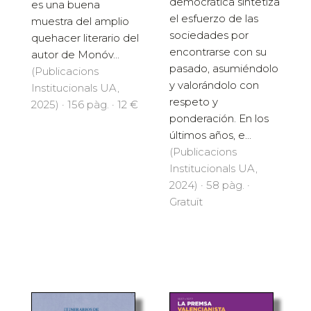
democrática sintetiza
es una buena
el esfuerzo de las
muestra del amplio
sociedades por
quehacer literario del
encontrarse con su
autor de Monóv...
pasado, asumiéndolo
(Publicacions
y valorándolo con
Institucionals UA,
respeto y
2025) · 156 pàg. · 12 €
ponderación. En los
últimos años, e...
(Publicacions
Institucionals UA,
2024) · 58 pàg. ·
Gratuït