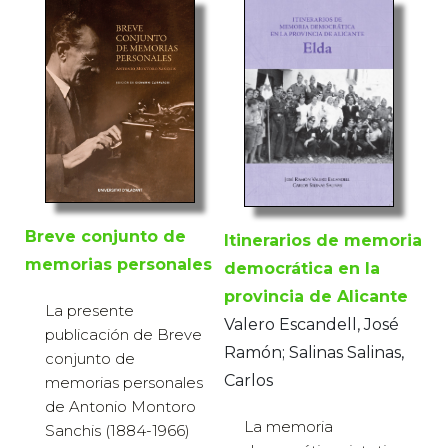
Breve conjunto de
Itinerarios de memoria
memorias personales
democrática en la
provincia de Alicante
La presente
Valero Escandell, José
publicación de Breve
Ramón; Salinas Salinas,
conjunto de
Carlos
memorias personales
de Antonio Montoro
La memoria
Sanchis (1884-1966)