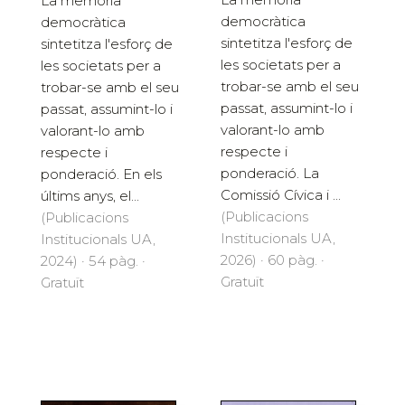
La memòria
democràtica
democràtica
sintetitza l'esforç de
sintetitza l'esforç de
les societats per a
les societats per a
trobar-se amb el seu
trobar-se amb el seu
passat, assumint-lo i
passat, assumint-lo i
valorant-lo amb
valorant-lo amb
respecte i
respecte i
ponderació. La
ponderació. En els
Comissió Cívica i ...
últims anys, el...
(Publicacions
(Publicacions
Institucionals UA,
Institucionals UA,
2026) · 60 pàg. ·
2024) · 54 pàg. ·
Gratuït
Gratuït