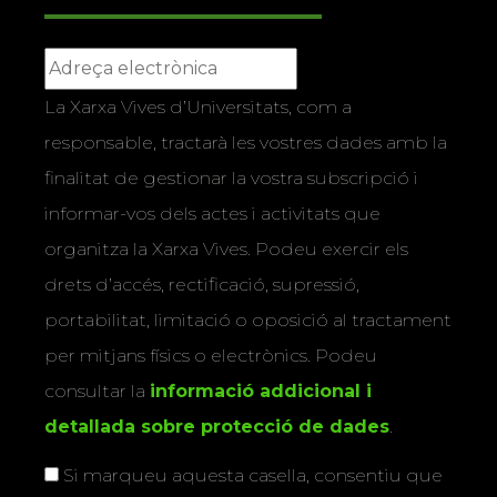
La Xarxa Vives d’Universitats, com a
responsable, tractarà les vostres dades amb la
finalitat de gestionar la vostra subscripció i
informar-vos dels actes i activitats que
organitza la Xarxa Vives. Podeu exercir els
drets d’accés, rectificació, supressió,
portabilitat, limitació o oposició al tractament
per mitjans físics o electrònics. Podeu
consultar la
informació addicional i
detallada sobre protecció de dades
.
Si marqueu aquesta casella, consentiu que