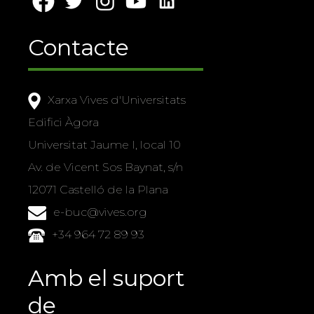
Contacte
Xarxa Vives d'Universitats
Edifici Àgora
Universitat Jaume I, local 10
Av. de Vicent Sos Baynat, s/n
12071 Castelló de la Plana
e-buc@vives.org
+34 964 72 89 93
Amb el suport
de