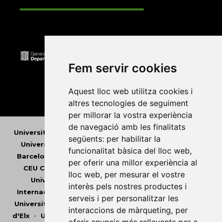
Fem servir cookies
Aquest lloc web utilitza cookies i
altres tecnologies de seguiment
per millorar la vostra experiència
de navegació amb les finalitats
Universitat Abat Oliba CEU
•
Universitat d'Alacant
•
següents:
per habilitar la
Universitat d'Andorra
•
Universitat Autònoma de
funcionalitat bàsica del lloc web
,
Barcelona
•
Universitat de Barcelona
•
Universitat
per oferir una millor experiència al
CEU Cardenal Herrera
•
Universitat de Girona
•
lloc web
,
per mesurar el vostre
Universitat de les Illes Balears
•
Universitat
interès pels nostres productes i
Internacional de Catalunya
•
Universitat Jaume I
•
serveis i per personalitzar les
Universitat de Lleida
•
Universitat Miguel Hernández
interaccions de màrqueting
,
per
d'Elx
•
Universitat Oberta de Catalunya
•
Universitat