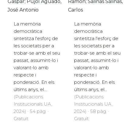
Gaspar; Pujol Aguado,
Ramón; Salinas Salinas,
José Antonio
Carlos
La memòria
La memòria
democràtica
democràtica
sintetitza l'esforç de
sintetitza l'esforç de
les societats per a
les societats per a
trobar-se amb el seu
trobar-se amb el seu
passat, assumint-lo i
passat, assumint-lo i
valorant-lo amb
valorant-lo amb
respecte i
respecte i
ponderació. En els
ponderació. En els
últims anys, el...
últims anys, el...
(Publicacions
(Publicacions
Institucionals UA,
Institucionals UA,
2024) · 54 pàg. ·
2024) · 58 pàg. ·
Gratuït
Gratuït