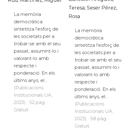
Ruiz Martínez, Miguel
Teresa; Seser Pérez,
La memòria
Rosa
democràtica
sintetitza l'esforç de
La memòria
les societats per a
democràtica
trobar-se amb el seu
sintetitza l'esforç de
passat, assumint-lo i
les societats per a
valorant-lo amb
trobar-se amb el seu
respecte i
passat, assumint-lo i
ponderació. En els
valorant-lo amb
últims anys, el...
respecte i
(Publicacions
ponderació. En els
Institucionals UA,
últims anys, el...
2023) · 52 pàg. ·
(Publicacions
Gratuït
Institucionals UA,
2023) · 58 pàg. ·
Gratuït