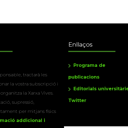
Enllaços
Programa de
ponsable, tractarà les
publicacions
nar la vostra subscripció i
Editorials universitàri
 organitza la Xarxa Vives.
Twitter
cació, supressió,
actament per mitjans físics
rmació addicional i