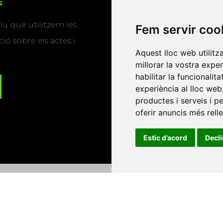
s
.
u que utilitzem les
Fem servir coo
ió sobre els actes i
Aquest lloc web utilitz
millorar la vostra expe
habilitar la funcionalit
experiència al lloc web
productes i serveis i p
oferir anuncis més rell
Estic d’acord
Decl
Universitat d'Andorra
•
Universitat Autònoma de Barcelona
es Balears
•
Universitat Internacional de Catalunya
•
Univers
Universitat de Perpinyà Via Domitia
•
Universitat Politècni
niversitat Rovira i Virgili
•
Universitat de Sàsser
•
Universita