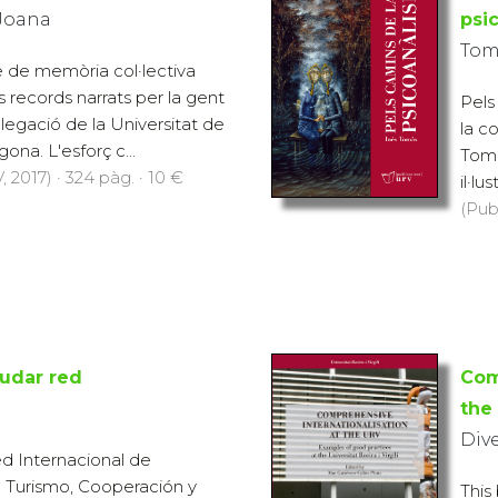
 Joana
psic
Tom
re de memòria col·lectiva
 records narrats per la gent
Pels
legació de la Universitat de
la c
ona. L'esforç c...
Tomà
 2017) · 324 pàg. · 10 €
il·lu
(Pub
udar red
Com
the
Div
d Internacional de
 Turismo, Cooperación y
This