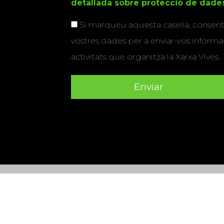
detallada sobre protecció de dade
Si marqueu aquesta casella, consenti
vostres dades per a enviar-vos informac
activitats que organitza la Xarxa Vives.
Universitat Abat Oliba CEU
•
Universitat d'Alacant
•
Herrera
•
Universitat de Girona
•
Universitat de les Ill
Hernández d'Elx
•
Universitat Oberta de Catalunya
•
Universitat Pompeu Fabra
•
Universitat Ramon Llull
•
U