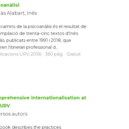
oanàlisi
às Alabart, Inés
 camins de la psicoanàlisi és el resultat de
ompilació de trenta-cinc textos d'Inés
s, publicats entre 1991 i 2018, que
stren l'itinerari professional d...
licacions URV, 2019) · 360 pàg. · Gratuït
prehensive internationalisation at
 URV
ersos autors
 book describes the practices