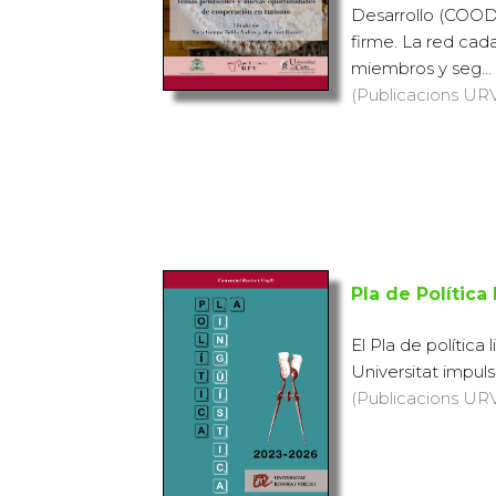
Desarrollo (COO
firme. La red cada
miembros y seg...
(Publicacions URV, 
Pla de Política
El Pla de política
Universitat impulsa
(Publicacions URV,