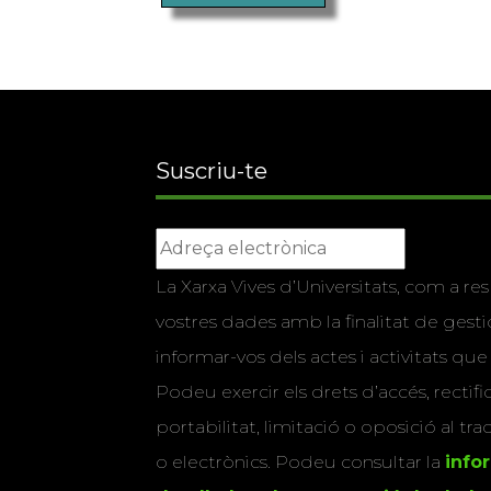
Suscriu-te
La Xarxa Vives d’Universitats, com a res
vostres dades amb la finalitat de gestio
informar-vos dels actes i activitats que
Podeu exercir els drets d’accés, rectifi
portabilitat, limitació o oposició al tr
o electrònics. Podeu consultar la
info