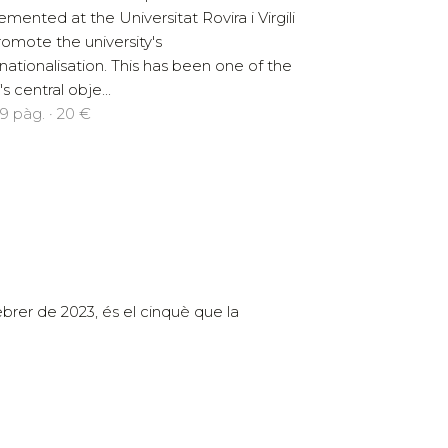
emented at the Universitat Rovira i Virgili
romote the university's
rnationalisation. This has been one of the
s central obje...
9 pàg. · 20 €
febrer de 2023, és el cinquè que la