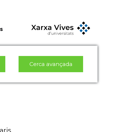
s
Cerca avançada
aris