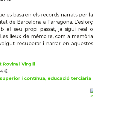
e es basa en els records narrats per la
itat de Barcelona a Tarragona. L'esforç
 el seu propi passat, ja sigui real o
 a Les lieux de mémoire, com a memòria
volgut recuperar i narrar en aquestes
 Rovira i Virgili
24 €
superior i contínua, educació terciària