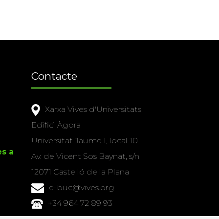
Contacte
Xarxa Vives d'Universitats
Edifici Àgora
Universitat Jaume I, local 10
es a
Av. de Vicent Sos Baynat, s/n
12071 Castelló de la Plana
e-buc@vives.org
+34 964 72 89 93