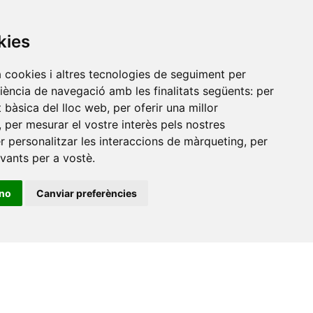
Amb el suport
de
kies
a cookies i altres tecnologies de seguiment per
riència de navegació amb les finalitats següents:
per
at bàsica del lloc web
,
per oferir una millor
,
per mesurar el vostre interès pels nostres
er personalitzar les interaccions de màrqueting
,
per
evants per a vostè
.
ino
Canviar preferències
•
Universitat de Barcelona
•
Universitat CEU Cardenal
itat Jaume I
•
Universitat de Lleida
•
Universitat Miguel
ca de Catalunya
•
Universitat Politècnica de València
•
t de València
•
Universitat de Vic - Universitat Central de