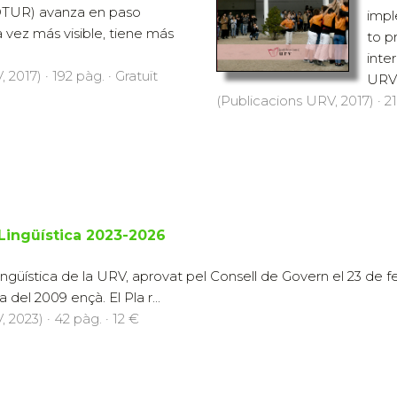
DTUR) avanza en paso
impl
 vez más visible, tiene más
to p
inte
2017) · 192 pàg. · Gratuït
URV'
(Publicacions URV, 2017) · 21
 Lingüística 2023-2026
 lingüística de la URV, aprovat pel Consell de Govern el 23 de 
 del 2009 ençà. El Pla r...
 2023) · 42 pàg. · 12 €