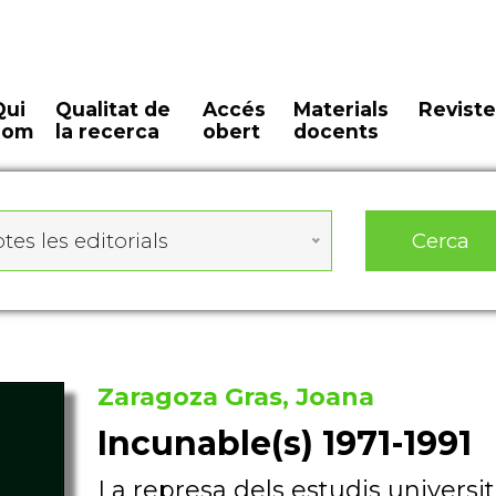
Qui
Qualitat de
Accés
Materials
Reviste
som
la recerca
obert
docents
Cerca
tes les editorials
Zaragoza Gras, Joana
Incunable(s) 1971-1991
La represa dels estudis universit