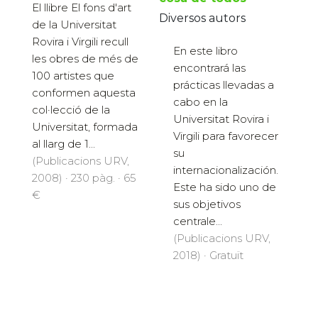
El llibre El fons d'art
Diversos autors
de la Universitat
Rovira i Virgili recull
En este libro
les obres de més de
encontrará las
100 artistes que
prácticas llevadas a
conformen aquesta
cabo en la
col·lecció de la
Universitat Rovira i
Universitat, formada
Virgili para favorecer
al llarg de 1...
su
(Publicacions URV,
internacionalización.
2008) · 230 pàg. · 65
Este ha sido uno de
€
sus objetivos
centrale...
(Publicacions URV,
2018) · Gratuït