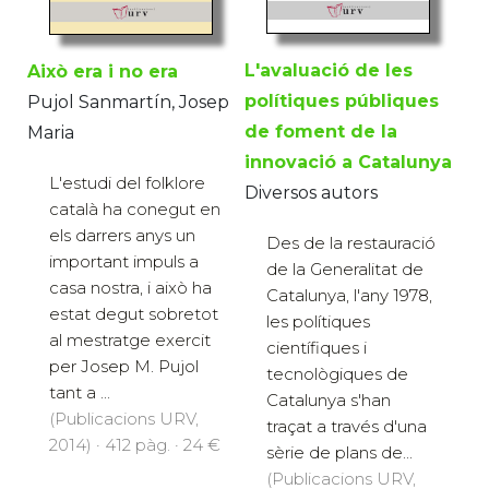
L'avaluació de les
Això era i no era
polítiques públiques
Pujol Sanmartín, Josep
de foment de la
Maria
innovació a Catalunya
L'estudi del folklore
Diversos autors
català ha conegut en
els darrers anys un
Des de la restauració
important impuls a
de la Generalitat de
casa nostra, i això ha
Catalunya, l'any 1978,
estat degut sobretot
les polítiques
al mestratge exercit
científiques i
per Josep M. Pujol
tecnològiques de
tant a ...
Catalunya s'han
(Publicacions URV,
traçat a través d'una
2014) · 412 pàg. · 24 €
sèrie de plans de...
(Publicacions URV,