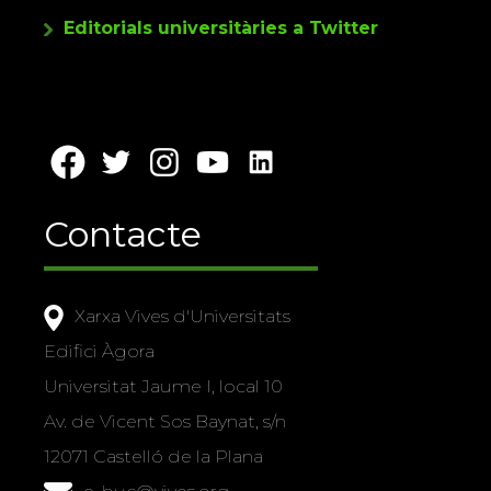
Editorials universitàries a Twitter
Contacte
Xarxa Vives d'Universitats
Edifici Àgora
Universitat Jaume I, local 10
Av. de Vicent Sos Baynat, s/n
12071 Castelló de la Plana