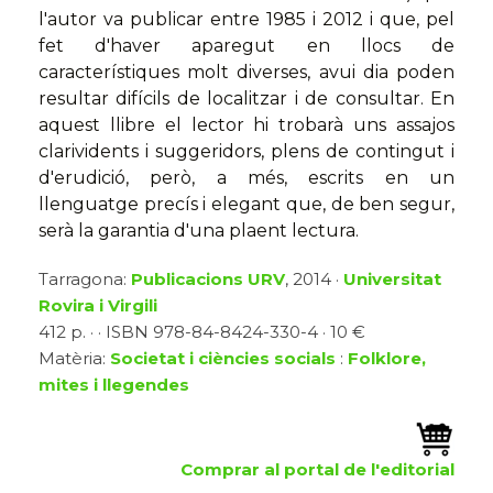
l'autor va publicar entre 1985 i 2012 i que, pel
fet d'haver aparegut en llocs de
característiques molt diverses, avui dia poden
resultar difícils de localitzar i de consultar. En
aquest llibre el lector hi trobarà uns assajos
clarividents i suggeridors, plens de contingut i
d'erudició, però, a més, escrits en un
llenguatge precís i elegant que, de ben segur,
serà la garantia d'una plaent lectura.
Tarragona:
Publicacions URV
, 2014 ·
Universitat
Rovira i Virgili
412 p. · · ISBN 978-84-8424-330-4 · 10 €
Matèria:
Societat i ciències socials
:
Folklore,
mites i llegendes
Comprar al portal de l'editorial