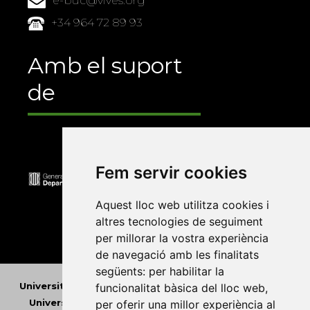
e-buc@vives.org
+34 964 72 89 93
Amb el suport
de
Fem servir cookies
Aquest lloc web utilitza cookies i
altres tecnologies de seguiment
per millorar la vostra experiència
de navegació amb les finalitats
següents:
per habilitar la
Universitat Abat Oliba CEU
•
Universitat d'Alacant
•
funcionalitat bàsica del lloc web
,
Universitat d'Andorra
•
Universitat Autònoma de
per oferir una millor experiència al