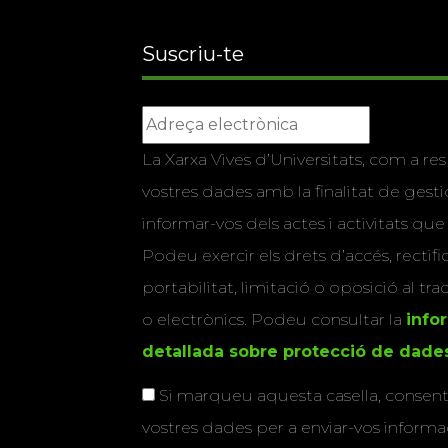
Suscriu-te
La Xarxa Vives d’Universitats, com a res
vostres dades amb la finalitat de gestio
informar-vos dels actes i activitats que
Podeu exercir els drets d’accés, rectifi
portabilitat, limitació o oposició al tr
o electrònics. Podeu consultar la
info
detallada sobre protecció de dade
Si marqueu aquesta casella, consenti
vostres dades per a enviar-vos informac