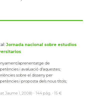
al:
Jornada nacional sobre estudios
ersitarios
enyament/aprenentatge de
etències i avaluació d'aquestes;
riències sobre el disseny per
etències i proposta dels nous títols;
tat Jaume I, 2008) · 144 pàg. · 15 €