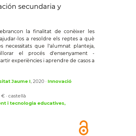
ción secundaria y
ebrancon la finalitat de conèixer les
judar-los a resoldre els reptes a què
es necessitats que l'alumnat planteja,
illorar el procés d'ensenyament -
tir experiències i aprendre de casos a
sitat Jaume I
, 2020 ·
Innovació
 € · castellà
t i tecnologia educatives,