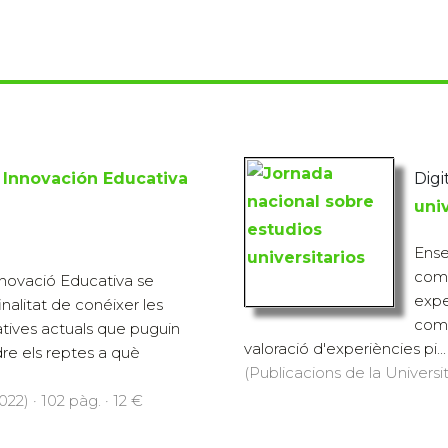
 Innovación Educativa
Digit
univ
Ens
comp
novació Educativa se
expe
nalitat de conéixer les
comp
tives actuals que puguin
valoració d'experiències pi...
dre els reptes a què
(Publicacions de la Universi
22) · 102 pàg. · 12 €