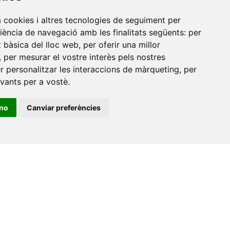
a cookies i altres tecnologies de seguiment per
riència de navegació amb les finalitats següents:
per
at bàsica del lloc web
,
per oferir una millor
,
per mesurar el vostre interès pels nostres
er personalitzar les interaccions de màrqueting
,
per
evants per a vostè
.
ino
Canviar preferències
•
Universitat de Barcelona
•
Universitat CEU Cardenal
itat Jaume I
•
Universitat de Lleida
•
Universitat Miguel
ca de Catalunya
•
Universitat Politècnica de València
•
t de València
•
Universitat de Vic - Universitat Central de
ats