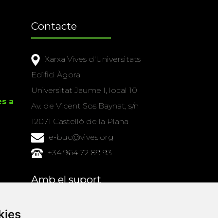
Contacte
Xarxa Vives d'Universitats
Edifici Àgora
Universitat Jaume I, local 10
es a
Av. de Vicent Sos Baynat, s/n
12071 Castelló de la Plana
e-buc@vives.org
+34 964 72 89 93
Amb el suport
de
kies