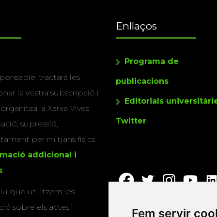
Enllaços
Programa de
ponsable, tractarà les
publicacions
nar la vostra subscripció i
Editorials universitàri
 organitza la Xarxa Vives.
Twitter
cació, supressió,
actament per mitjans físics
rmació addicional i
s
.
u que utilitzem les
ió sobre els actes i
Fem servir coo