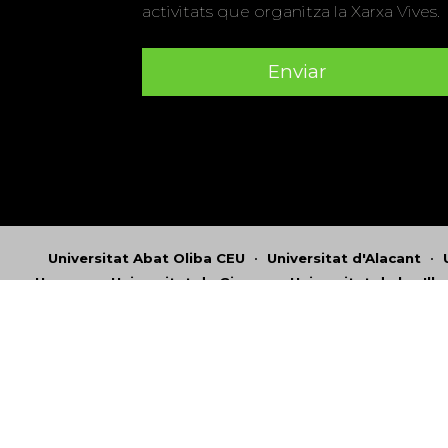
activitats que organitza la Xarxa Vives.
Universitat Abat Oliba CEU
•
Universitat d'Alacant
•
Herrera
•
Universitat de Girona
•
Universitat de les Ill
Hernández d'Elx
•
Universitat Oberta de Catalunya
•
Universitat Pompeu Fabra
•
Universitat Ramon Llull
•
U