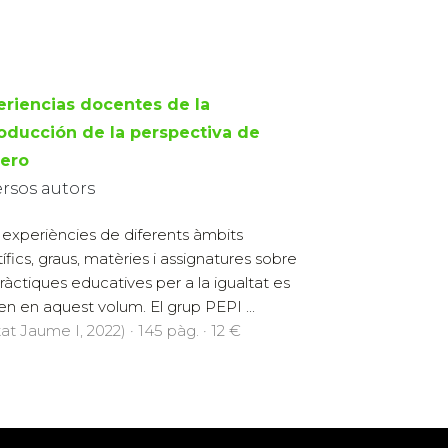
eriencias docentes de la
roducción de la perspectiva de
ero
ersos autors
experiències de diferents àmbits
tífics, graus, matèries i assignatures sobre
pràctiques educatives per a la igualtat es
en en aquest volum. El grup PEPI ...
at Jaume I, 2022) · 145 pàg. · 12 €