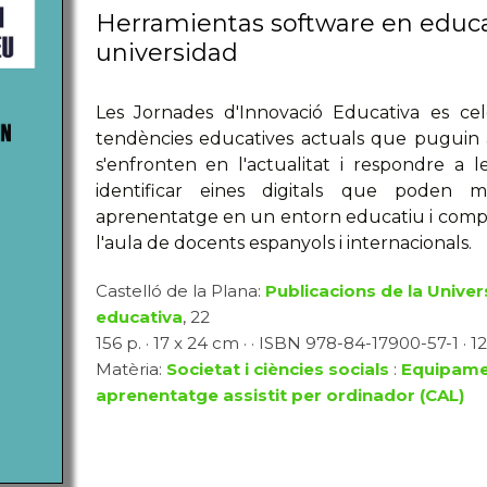
Herramientas software en educa
universidad
Les Jornades d'Innovació Educativa es cel
tendències educatives actuals que puguin a
s'enfronten en l'actualitat i respondre a l
identificar eines digitals que poden m
aprenentatge en un entorn educatiu i compar
l'aula de docents espanyols i internacionals.
Castelló de la Plana:
Publicacions de la Univer
educativa
, 22
156 p. · 17 x 24 cm · · ISBN 978-84-17900-57-1 · 12
Matèria:
Societat i ciències socials
:
Equipamen
aprenentatge assistit per ordinador (CAL)