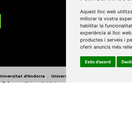
Aquest lloc web utilitz
millorar la vostra expe
habilitar la funcionalit
experiència al lloc web
productes i serveis i p
oferir anuncis més rell
Estic d’acord
Decl
Universitat d'Andorra
•
Universitat Autònoma de Barcelona
es Balears
•
Universitat Internacional de Catalunya
•
Univers
Universitat de Perpinyà Via Domitia
•
Universitat Politècni
niversitat Rovira i Virgili
•
Universitat de Sàsser
•
Universita
Catalunya
Copyright © 2026
-
Xarxa Vives d'Universit