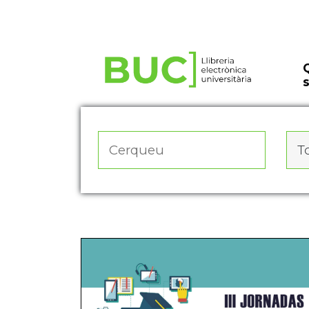
Actualitza les preferències de les cookies
To