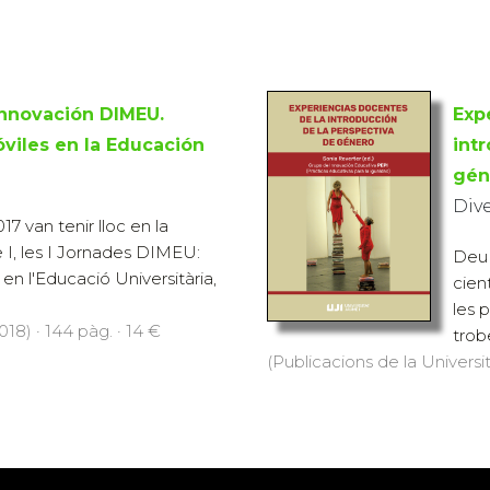
innovación DIMEU.
Exp
óviles en la Educación
int
gén
Div
17 van tenir lloc en la
 I, les I Jornades DIMEU:
Deu 
 en l'Educació Universitària,
cien
les 
18) · 144 pàg. · 14 €
trob
(Publicacions de la Universit