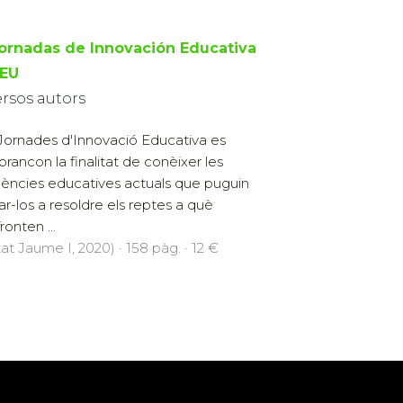
Jornadas de Innovación Educativa
EU
ersos autors
Jornades d'Innovació Educativa es
brancon la finalitat de conèixer les
ències educatives actuals que puguin
ar-los a resoldre els reptes a què
ronten ...
at Jaume I, 2020) · 158 pàg. · 12 €