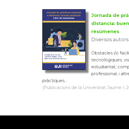
Jornada de prá
distancia: buen
resúmenes
Diversos autors
Obstacles i/o faci
tecnològiques, vis
estudiantat, comp
professional, i alt
pràctiques...
(Publicacions de la Universitat Jaume I, 20