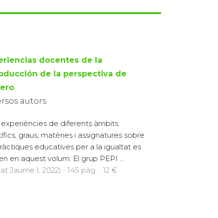
eriencias docentes de la
roducción de la perspectiva de
ero
ersos autors
experiències de diferents àmbits
tífics, graus, matèries i assignatures sobre
pràctiques educatives per a la igualtat es
en en aquest volum. El grup PEPI ...
at Jaume I, 2022) · 145 pàg. · 12 €