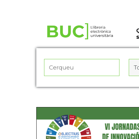
Actualitza les preferències de les cookies
To