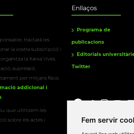
Enllaços
Programa de
ponsable, tractarà les
publicacions
nar la vostra subscripció i
Editorials universitàri
 organitza la Xarxa Vives.
Twitter
cació, supressió,
actament per mitjans físics
rmació addicional i
s
.
u que utilitzem les
Fem servir coo
ió sobre els actes i