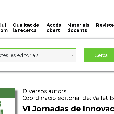
Qui
Qualitat de
Accés
Materials
Reviste
som
la recerca
obert
docents
Cerca
tes les editorials
Diversos autors
Coordinació editorial de: Vallet
VI Jornadas de Innova