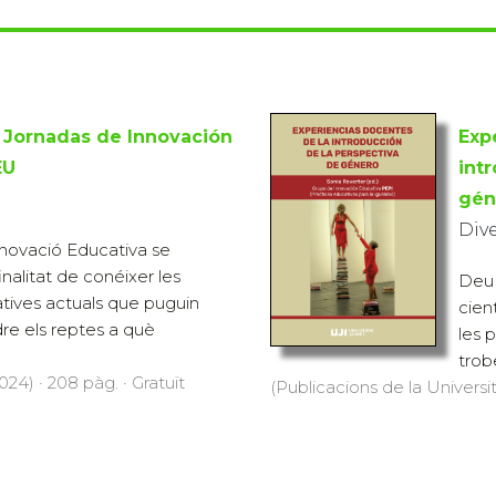
I Jornadas de Innovación
Exp
EU
int
gén
Div
novació Educativa se
nalitat de conéixer les
Deu 
tives actuals que puguin
cien
dre els reptes a què
les 
trob
24) · 208 pàg. · Gratuït
(Publicacions de la Universit