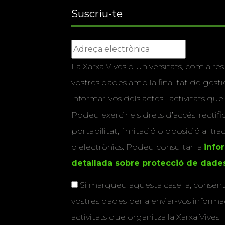
Suscriu-te
La Xarxa Vives d’Universitats, com a res
vostres dades amb la finalitat de gestio
informar-vos dels actes i activitats que
Podeu exercir els drets d’accés, rectifi
portabilitat, limitació o oposició al tr
o electrònics. Podeu consultar la
info
detallada sobre protecció de dade
Si marqueu aquesta casella, consenti
vostres dades per a enviar-vos informac
activitats que organitza la Xarxa Vives.