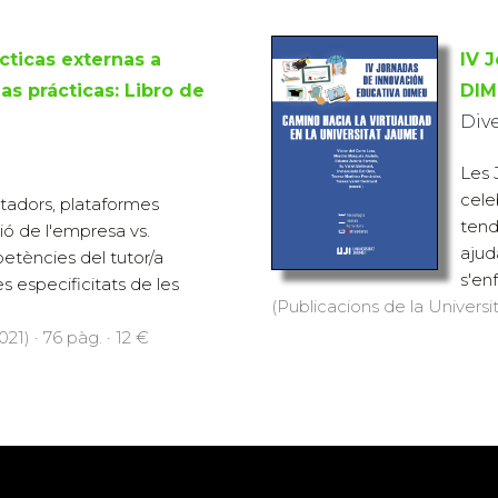
cticas externas a
IV 
as prácticas: Libro de
DIM
Div
Les 
cele
litadors, plataformes
tend
ió de l'empresa vs.
ajud
etències del tutor/a
s'enf
res especificitats de les
(Publicacions de la Universit
21) · 76 pàg. · 12 €