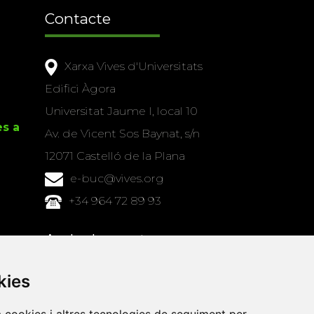
Contacte
Xarxa Vives d'Universitats
Edifici Àgora
Universitat Jaume I, local 10
es a
Av. de Vicent Sos Baynat, s/n
12071 Castelló de la Plana
e-buc@vives.org
+34 964 72 89 93
Amb el suport
de
kies