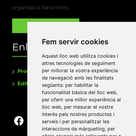
organitza la Xarxa Vives.
Fem servir cookies
Enllaços
Aquest lloc web utilitza cookies i
altres tecnologies de seguiment
per millorar la vostra experiència
Programa de publicacions
de navegació amb les finalitats
Editorials universitàries a Twitter
següents:
per habilitar la
funcionalitat bàsica del lloc web
,
per oferir una millor experiència al
lloc web
,
per mesurar el vostre
interès pels nostres productes i
serveis i per personalitzar les
interaccions de màrqueting
,
per