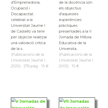
d'Emprenedoria,
de la docència són
Ocupació i
els objectius
Discapacitat.
d'aquestes
celebrat a la
experiències
Universitat Jaume I
pràctiques
de Castelló va tenir
presentades a la II
per objecte realitzar
Jornada de Millora
una valoració crítica
Educativa de la
de la s...
Universita...
(Publicacions de la
(Publicacions de la
Universitat Jaume I,
Universitat Jaume I,
2020) · 276 pàg. · 15 €
2003) · 15 €