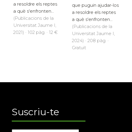
a resoldre els reptes
que puguin ajudar-los
a què s'enfronten...
a resoldre els reptes
(Publicacions de la
a què s'enfronten...
Universitat Jaume I,
(Publicacions de la
2021) · 102 pàg. · 12 €
Universitat Jaume I,
2024) · 208 pàg. ·
Gratuït
Suscriu-te