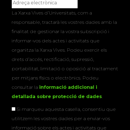
La Xarxa Vives d’Universitats, com a
responsable, tractarà les vostres dades amb la
finalitat de gestionar la vostra subscripció i
informar-vos dels actes i activitats que
organitza la Xarxa Vives. Podeu exercir els
drets d’accés, rectificació, supressió,
portabilitat, limitació o oposició al tractament
per mitjans físics o electrònics. Podeu
consultar la
informació addicional i
detallada sobre protecció de dades
.
Si marqueu aquesta casella, consentiu que
utilitzem les vostres dades per a enviar-vos
informació sobre els actes i activitats que