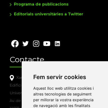
Programa de publicacions
Editorials universitàries a Twitter
Contacte
Fem servir cookies
Xarxa Vives d'Universitats
Edifici Àgora
Aquest lloc web utilitza cookies i
Universitat Jaume I, local 10
altres tecnologies de seguiment
per millorar la vostra experiència
Av. de Vicent Sos Baynat, s/n
de navegació amb les finalitats