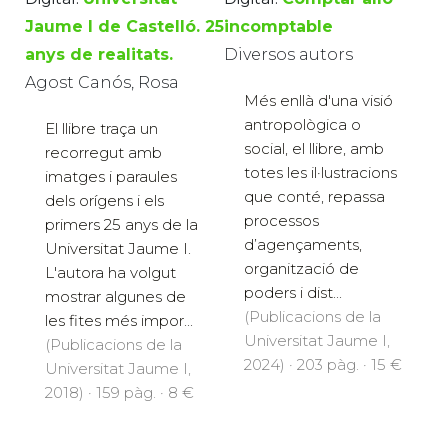
Jaume I de Castelló. 25
incomptable
anys de realitats.
Diversos autors
Agost Canós, Rosa
Més enllà d'una visió
antropològica o
El llibre traça un
social, el llibre, amb
recorregut amb
totes les il·lustracions
imatges i paraules
que conté, repassa
dels orígens i els
processos
primers 25 anys de la
d’agençaments,
Universitat Jaume I.
organització de
L'autora ha volgut
poders i dist...
mostrar algunes de
(Publicacions de la
les fites més impor...
Universitat Jaume I,
(Publicacions de la
2024) · 203 pàg. · 15 €
Universitat Jaume I,
2018) · 159 pàg. · 8 €