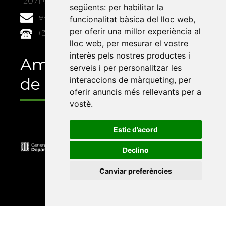
12071 Castelló de la Plana
següents:
per habilitar la
e-buc@vives.org
funcionalitat bàsica del lloc web
,
per oferir una millor experiència al
+34 964 72 89 93
lloc web
,
per mesurar el vostre
interès pels nostres productes i
Amb el suport
serveis i per personalitzar les
de
interaccions de màrqueting
,
per
oferir anuncis més rellevants per a
vostè
.
Estic d’acord
Declino
Canviar preferències
Universitat Abat Oliba CEU
•
Universitat d'Alacant
•