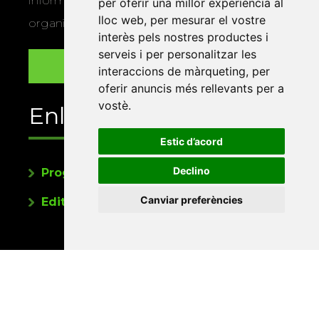
informació sobre els actes i activitats que
per oferir una millor experiència al
lloc web
,
per mesurar el vostre
organitza la Xarxa Vives.
interès pels nostres productes i
serveis i per personalitzar les
interaccions de màrqueting
,
per
oferir anuncis més rellevants per a
vostè
.
Enllaços
Estic d’acord
Declino
Programa de publicacions
Canviar preferències
Editorials universitàries a Twitter