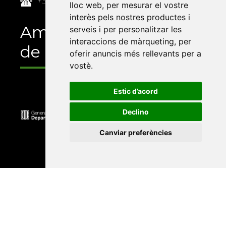
+34 964 72 89 93
lloc web
,
per mesurar el vostre
interès pels nostres productes i
Amb el suport
serveis i per personalitzar les
interaccions de màrqueting
,
per
de
oferir anuncis més rellevants per a
vostè
.
Estic d’acord
Declino
Canviar preferències
Universitat Abat Oliba CEU
•
Universitat d'Alacant
•
Universitat d'Andorra
•
Universitat Autònoma de
Barcelona
•
Universitat de Barcelona
•
Universitat