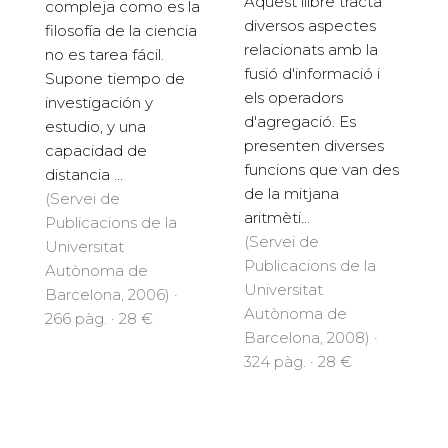
Aquest llibre tracta
compleja como es la
diversos aspectes
filosofía de la ciencia
relacionats amb la
no es tarea fácil.
fusió d'informació i
Supone tiempo de
els operadors
investigación y
d'agregació. Es
estudio, y una
presenten diverses
capacidad de
funcions que van des
distancia ...
de la mitjana
(Servei de
aritmèti...
Publicacions de la
(Servei de
Universitat
Publicacions de la
Autònoma de
Universitat
Barcelona, 2006) ·
Autònoma de
266 pàg. · 28 €
Barcelona, 2008) ·
324 pàg. · 28 €