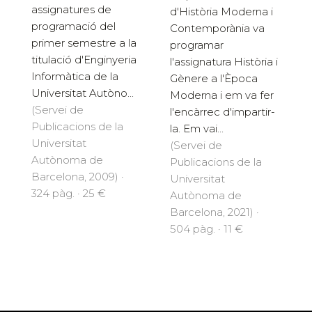
assignatures de
d'Història Moderna i
programació del
Contemporània va
primer semestre a la
programar
titulació d'Enginyeria
l'assignatura Història i
Informàtica de la
Gènere a l'Època
Universitat Autòno...
Moderna i em va fer
(Servei de
l'encàrrec d'impartir-
Publicacions de la
la. Em vai...
Universitat
(Servei de
Autònoma de
Publicacions de la
Barcelona, 2009) ·
Universitat
324 pàg. · 25 €
Autònoma de
Barcelona, 2021) ·
504 pàg. · 11 €