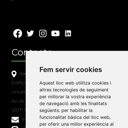
Contacte
Fem servir cookies
Xarxa Vives d'Universitats
Edifici Àgora
Aquest lloc web utilitza cookies i
altres tecnologies de seguiment
Universitat Jaume I, local 10
per millorar la vostra experiència
Av. de Vicent Sos Baynat, s/n
de navegació amb les finalitats
12071 Castelló de la Plana
següents:
per habilitar la
funcionalitat bàsica del lloc web
,
e-buc@vives.org
per oferir una millor experiència al