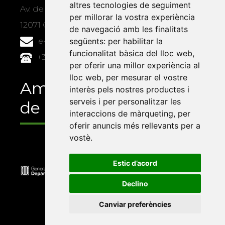
altres tecnologies de seguiment
Av. de Vicent Sos Baynat, s/n
per millorar la vostra experiència
12071 Castelló de la Plana
de navegació amb les finalitats
següents:
per habilitar la
e-buc@vives.org
funcionalitat bàsica del lloc web
,
+34 964 72 89 93
per oferir una millor experiència al
lloc web
,
per mesurar el vostre
Amb el suport
interès pels nostres productes i
serveis i per personalitzar les
de
interaccions de màrqueting
,
per
oferir anuncis més rellevants per a
vostè
.
Estic d’acord
Declino
Canviar preferències