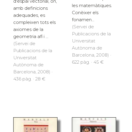
d'espai vectorial, on,
les matemàtiques.
amb definicions
Conèixer els
adequades, es
fonamen...
compleixen tots els
(Servei de
axiomes de la
Publicacions de la
geometria afí i ...
Universitat
(Servei de
Autònoma de
Publicacions de la
Barcelona, 2008) ·
Universitat
622 pàg. · 45 €
Autònoma de
Barcelona, 2008) ·
436 pàg. · 28 €