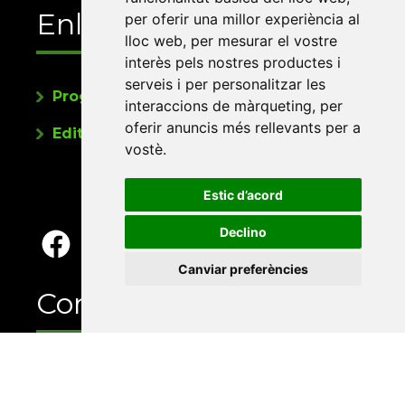
Enllaços
per oferir una millor experiència al
lloc web
,
per mesurar el vostre
interès pels nostres productes i
serveis i per personalitzar les
Programa de publicacions
interaccions de màrqueting
,
per
oferir anuncis més rellevants per a
Editorials universitàries a Twitter
vostè
.
Estic d’acord
Declino
Canviar preferències
Contacte
Xarxa Vives d'Universitats
Edifici Àgora