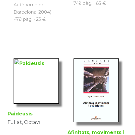
749 pàg. · 65 €
Autònoma de
Barcelona, 2004) ·
478 pàg. · 23 €
Paideusis
Fullat, Octavi
Afinitats, moviments i