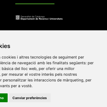
kies
a cookies i altres tecnologies de seguiment per
riència de navegació amb les finalitats següents:
per
at bàsica del lloc web
,
per oferir una millor
•
Universitat de Barcelona
•
Universitat CEU Cardenal
,
per mesurar el vostre interès pels nostres
itat Jaume I
•
Universitat de Lleida
•
Universitat Miguel
er personalitzar les interaccions de màrqueting
,
per
ca de Catalunya
•
Universitat Politècnica de València
•
evants per a vostè
.
t de València
•
Universitat de Vic - Universitat Central de
ino
Canviar preferències