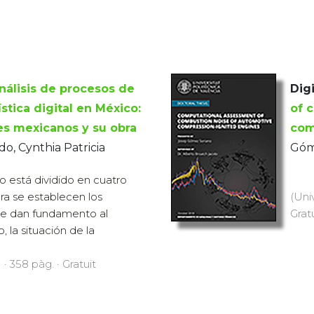
nálisis de procesos de
Digi
stica digital en México:
of 
les mexicanos y su obra
com
o, Cynthia Patricia
Góm
o está dividido en cuatro
era se establecen los
(Uni
le dan fundamento al
Grat
, la situación de la
 · 358 pàg. · Gratuït