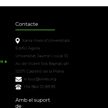
Contacte
Xarxa Vives d'Universitats
Edifici Àgora
Universitat Jaume I, local 10
es a
Av. de Vicent Sos Baynat, s/n
12071 Castelló de la Plana
e-buc@vives.org
+34 964 72 89 93
Amb el suport
de