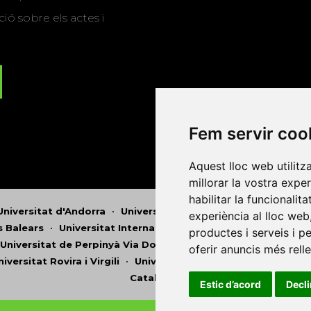
ió sobre els actes i
Fem servir coo
Aquest lloc web utilitz
millorar la vostra expe
habilitar la funcionalit
Universitat d'Andorra
•
Universitat Autònoma de Barcelona
experiència al lloc web
es Balears
•
Universitat Internacional de Catalunya
•
Univers
productes i serveis i p
Universitat de Perpinyà Via Domitia
•
Universitat Politècni
oferir anuncis més rell
niversitat Rovira i Virgili
•
Universitat de Sàsser
•
Universita
Catalunya
Estic d’acord
Decl