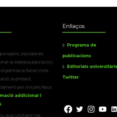
Enllaços
Programa de
ponsable, tractarà les
publicacions
nar la vostra subscripció i
Editorials universitàri
 organitza la Xarxa Vives.
Twitter
cació, supressió,
actament per mitjans físics
rmació addicional i
s
.
u que utilitzem les