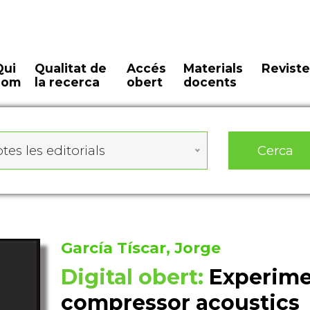
Qui
Qualitat de
Accés
Materials
Reviste
som
la recerca
obert
docents
Cerca
tes les editorials
García Tíscar, Jorge
Digital obert:
Experime
compressor acoustics