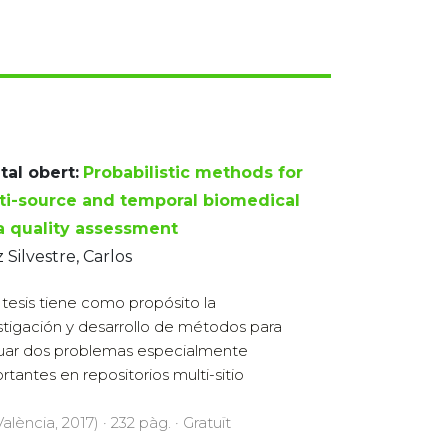
tal obert:
Probabilistic methods for
ti-source and temporal biomedical
a quality assessment
 Silvestre, Carlos
 tesis tiene como propósito la
stigación y desarrollo de métodos para
uar dos problemas especialmente
rtantes en repositorios multi-sitio
lència, 2017) · 232 pàg. · Gratuït