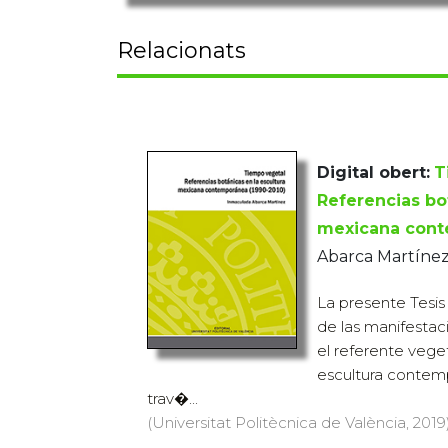
Relacionats
Digital obert:
T
Referencias bo
mexicana cont
Abarca Martíne
La presente Tesis
de las manifestac
el referente veget
escultura contem
trav�...
(Universitat Politècnica de València, 2019)