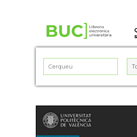
Actualitza les preferències de les cookies
To