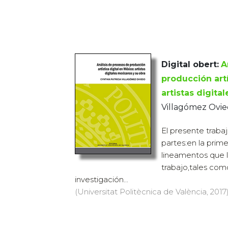
Digital obert:
A
producción artí
artistas digita
Villagómez Ovied
El presente trabaj
partes:en la prim
lineamentos que 
trabajo,tales como
investigación...
(Universitat Politècnica de València, 2017)