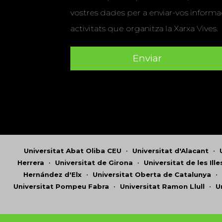
vostres dades per a enviar-vos informac
activitats que organitza la Xarxa Vives.
Universitat Abat Oliba CEU
•
Universitat d'Alacant
•
Herrera
•
Universitat de Girona
•
Universitat de les Ill
Hernández d'Elx
•
Universitat Oberta de Catalunya
•
Universitat Pompeu Fabra
•
Universitat Ramon Llull
•
U