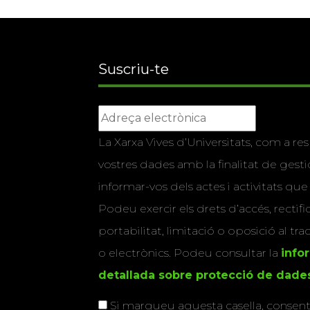
Suscriu-te
La Xarxa Vives d’Universitats, com a res
vostres dades amb la finalitat de gestio
informar-vos dels actes i activitats que
Podeu exercir els drets d’accés, rectifi
portabilitat, limitació o oposició al tr
o electrònics. Podeu consultar la
info
detallada sobre protecció de dade
Si marqueu aquesta casella, consenti