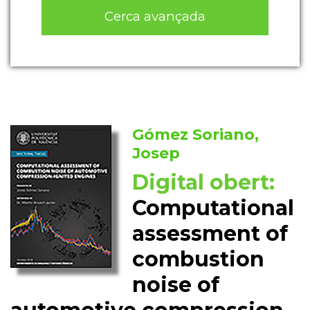
Cerca avançada
Gómez Soriano,
Josep
Digital obert:
Computational
assessment of
combustion
noise of