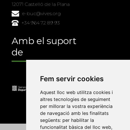
12071 Castelló de la Plana
e-buc@vives.org
+34 964 72 89 93
Amb el suport
de
Fem servir cookies
Aquest lloc web utilitza cookies i
altres tecnologies de seguiment
per millorar la vostra experiència
de navegació amb les finalitats
següents:
per habilitar la
funcionalitat bàsica del lloc web
,