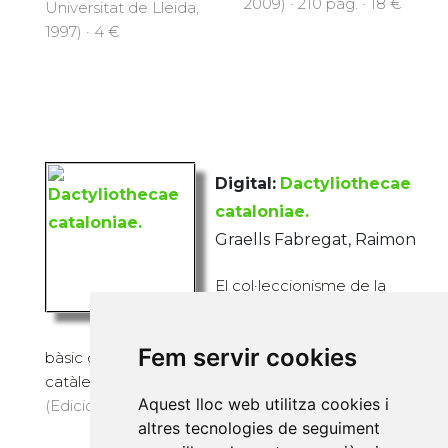
2009) · 210 pàg. · 18 €
Universitat de Lleida,
1997) · 4 €
Digital:
Dactyliothecae
cataloniae.
Graells Fabregat, Raimon
El col·leccionisme de la
glíptica i la seva evolució
és l’objecte d’estudi
Fem servir cookies
bàsic d’aquest llibre. El treball enmarca el
catàleg català dins un a...
Aquest lloc web utilitza cookies i
(Edicions de la Universitat de Lleida, 2011) · 6 €
altres tecnologies de seguiment