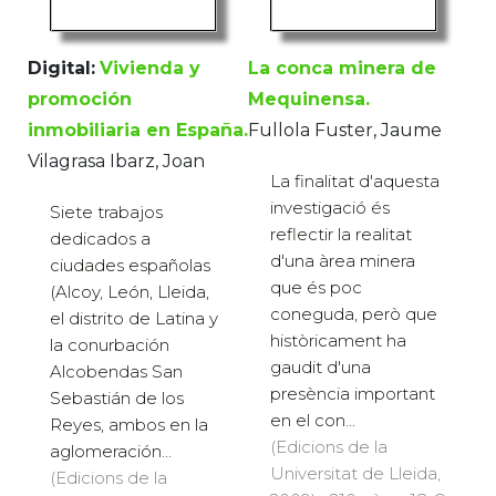
Digital:
Vivienda y
La conca minera de
promoción
Mequinensa.
inmobiliaria en España.
Fullola Fuster, Jaume
Vilagrasa Ibarz, Joan
La finalitat d'aquesta
investigació és
Siete trabajos
reflectir la realitat
dedicados a
d'una àrea minera
ciudades españolas
que és poc
(Alcoy, León, Lleida,
coneguda, però que
el distrito de Latina y
històricament ha
la conurbación
gaudit d'una
Alcobendas San
presència important
Sebastián de los
en el con...
Reyes, ambos en la
(Edicions de la
aglomeración...
Universitat de Lleida,
(Edicions de la