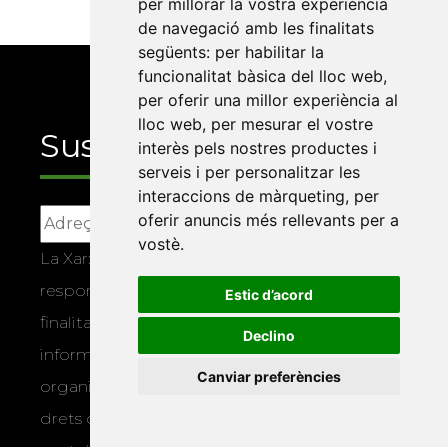
per millorar la vostra experiència
de navegació amb les finalitats
següents:
per habilitar la
funcionalitat bàsica del lloc web
,
per oferir una millor experiència al
lloc web
,
per mesurar el vostre
Suscriu-te
interès pels nostres productes i
serveis i per personalitzar les
interaccions de màrqueting
,
per
oferir anuncis més rellevants per a
vostè
.
La Xarxa Vives d’Universitats, com a
responsable, tractarà les vostres dades amb la
Estic d’acord
finalitat de gestionar la vostra subscripció i
Declino
informar-vos dels actes i activitats que
Canviar preferències
organitza la Xarxa Vives. Podeu exercir els
drets d’accés, rectificació, supressió,