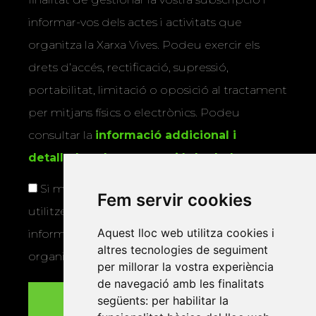
informar-vos dels actes i activitats que
organitza la Xarxa Vives. Podeu exercir els
drets d’accés, rectificació, supressió,
portabilitat, limitació o oposició al tractament
per mitjans físics o electrònics. Podeu
consultar la
informació addicional i
detallada sobre protecció de dades
.
Si marqueu aquesta casella, consentiu que
Fem servir cookies
utilitzem les vostres dades per a enviar-vos
Aquest lloc web utilitza cookies i
informació sobre els actes i activitats que
altres tecnologies de seguiment
organitza la Xarxa Vives.
per millorar la vostra experiència
de navegació amb les finalitats
següents:
per habilitar la