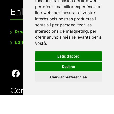
funcionalitat bàsica del lloc web
,
per oferir una millor experiència al
Enllaços
lloc web
,
per mesurar el vostre
interès pels nostres productes i
serveis i per personalitzar les
interaccions de màrqueting
,
per
Programa de publicacions
oferir anuncis més rellevants per a
Editorials universitàries a Twitter
vostè
.
Estic d’acord
Declino
Canviar preferències
Contacte
Xarxa Vives d'Universitats