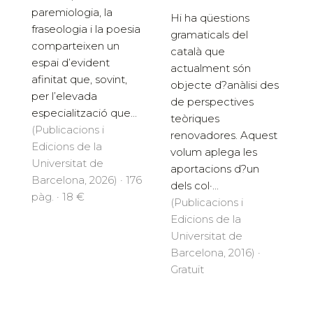
paremiologia, la
Hi ha qüestions
fraseologia i la poesia
gramaticals del
comparteixen un
català que
espai d’evident
actualment són
afinitat que, sovint,
objecte d?anàlisi des
per l’elevada
de perspectives
especialització que...
teòriques
(Publicacions i
renovadores. Aquest
Edicions de la
volum aplega les
Universitat de
aportacions d?un
Barcelona, 2026) · 176
dels col·...
pàg. · 18 €
(Publicacions i
Edicions de la
Universitat de
Barcelona, 2016) ·
Gratuït