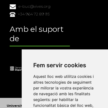
e-buc@vives.org
+34 964 72 89 93
Amb el suport
de
Fem servir cookies
Aquest lloc web utilitza cookies i
altres tecnologies de seguiment
per millorar la vostra experiència
de navegació amb les finalitats
següents:
per habilitar la
funcionalitat bàsica del lloc web
,
Universitat Abat Oliba CEU
•
Universitat d'Alacant
•