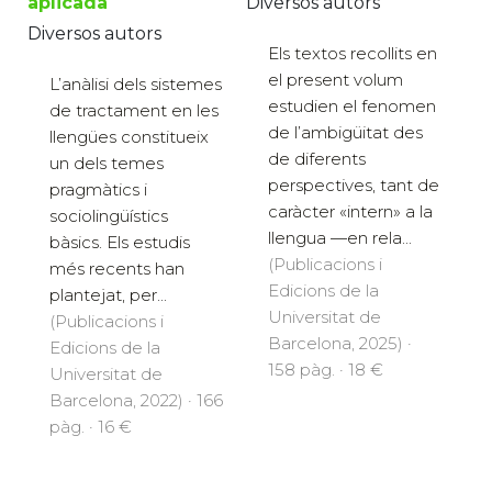
Diversos autors
aplicada
Diversos autors
Els textos recollits en
el present volum
L’anàlisi dels sistemes
estudien el fenomen
de tractament en les
de l’ambigüitat des
llengües constitueix
de diferents
un dels temes
perspectives, tant de
pragmàtics i
caràcter «intern» a la
sociolingüístics
llengua —en rela...
bàsics. Els estudis
(Publicacions i
més recents han
Edicions de la
plantejat, per...
Universitat de
(Publicacions i
Barcelona, 2025) ·
Edicions de la
158 pàg. · 18 €
Universitat de
Barcelona, 2022) · 166
pàg. · 16 €