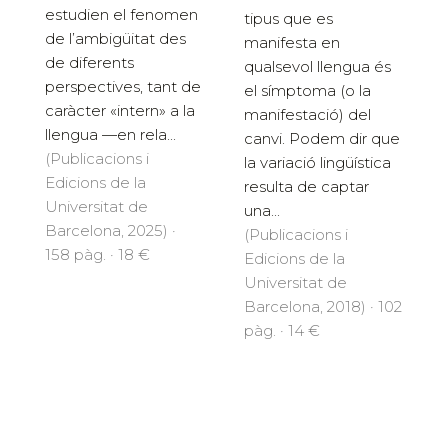
estudien el fenomen
tipus que es
de l’ambigüitat des
manifesta en
de diferents
qualsevol llengua és
perspectives, tant de
el símptoma (o la
caràcter «intern» a la
manifestació) del
llengua —en rela...
canvi. Podem dir que
(Publicacions i
la variació lingüística
Edicions de la
resulta de captar
Universitat de
una...
Barcelona, 2025) ·
(Publicacions i
158 pàg. · 18 €
Edicions de la
Universitat de
Barcelona, 2018) · 102
pàg. · 14 €