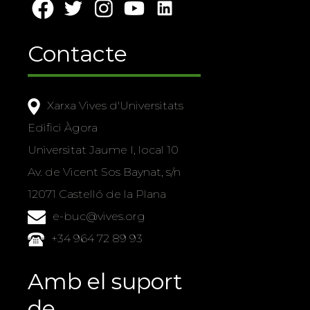
Contacte
Xarxa Vives d'Universitats
Edifici Àgora
Universitat Jaume I, local 10
Av. de Vicent Sos Baynat, s/n
12071 Castelló de la Plana
e-buc@vives.org
+34 964 72 89 93
Amb el suport
de