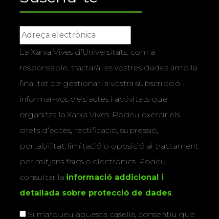
La Xarxa Vives d’Universitats, com a
responsable, tractarà les vostres dades amb la
finalitat de gestionar la vostra subscripció i
informar-vos dels actes i activitats que
organitza la Xarxa Vives. Podeu exercir els
drets d’accés, rectificació, supressió,
portabilitat, limitació o oposició al tractament
per mitjans físics o electrònics. Podeu
consultar la
informació addicional i
detallada sobre protecció de dades
.
Si marqueu aquesta casella, consentiu que