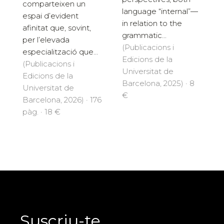
comparteixen un
language “internal”—
espai d’evident
in relation to the
afinitat que, sovint,
grammatic...
per l’elevada
(Publicacions i
especialització que...
Edicions de la
(Publicacions i
Universitat de
Edicions de la
Barcelona, 2025) · 8
Universitat de
€
Barcelona, 2026) · 176
pàg. · 18 €
Suscriu-te