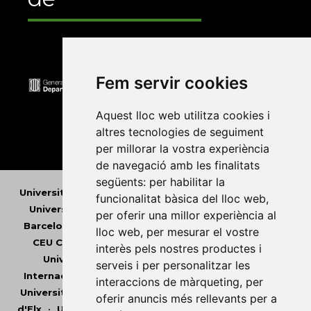
Fem servir cookies
Aquest lloc web utilitza cookies i
altres tecnologies de seguiment
per millorar la vostra experiència
de navegació amb les finalitats
següents:
per habilitar la
Universitat Abat Oliba CEU
•
Universitat d'Alacant
•
funcionalitat bàsica del lloc web
,
Universitat d'Andorra
•
Universitat Autònoma de
per oferir una millor experiència al
Barcelona
•
Universitat de Barcelona
•
Universitat
lloc web
,
per mesurar el vostre
CEU Cardenal Herrera
•
Universitat de Girona
•
interès pels nostres productes i
Universitat de les Illes Balears
•
Universitat
serveis i per personalitzar les
Internacional de Catalunya
•
Universitat Jaume I
•
interaccions de màrqueting
,
per
Universitat de Lleida
•
Universitat Miguel Hernández
oferir anuncis més rellevants per a
d'Elx
•
Universitat Oberta de Catalunya
•
Universitat