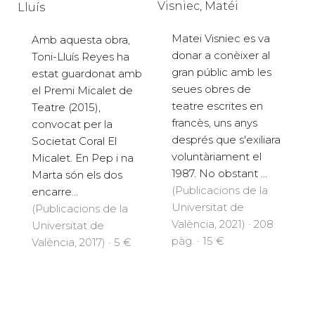
Visniec, Matéi
Lluís
Matei Visniec es va
Amb aquesta obra,
donar a conèixer al
Toni-Lluís Reyes ha
gran públic amb les
estat guardonat amb
seues obres de
el Premi Micalet de
teatre escrites en
Teatre (2015),
francès, uns anys
convocat per la
després que s'exiliara
Societat Coral El
voluntàriament el
Micalet. En Pep i na
1987. No obstant ...
Marta són els dos
(Publicacions de la
encarre...
Universitat de
(Publicacions de la
València, 2021) · 208
Universitat de
pàg. · 15 €
València, 2017) · 5 €