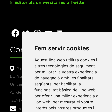
Editorials universitàries a Twitter
Contacte
Fem servir cookies
Aquest lloc web utilitza cookies i
altres tecnologies de seguiment
Xarxa Vives d'Universitats
per millorar la vostra experiència
Edifici Àgora
de navegació amb les finalitats
següents:
per habilitar la
Universitat Jaume I, local 10
funcionalitat bàsica del lloc web
,
Av. de Vicent Sos Baynat, s/n
per oferir una millor experiència al
12071 Castelló de la Plana
lloc web
,
per mesurar el vostre
interès pels nostres productes i
e-buc@vives.org