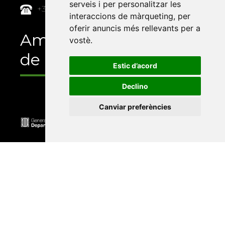
serveis i per personalitzar les
+34 964 72 89 93
interaccions de màrqueting
,
per
oferir anuncis més rellevants per a
Amb el suport
vostè
.
de
Estic d’acord
Declino
Canviar preferències
Universitat Abat Oliba CEU
•
Universitat d'Alacant
•
Universitat d'Andorra
•
Universitat Autònoma de
Barcelona
•
Universitat de Barcelona
•
Universitat