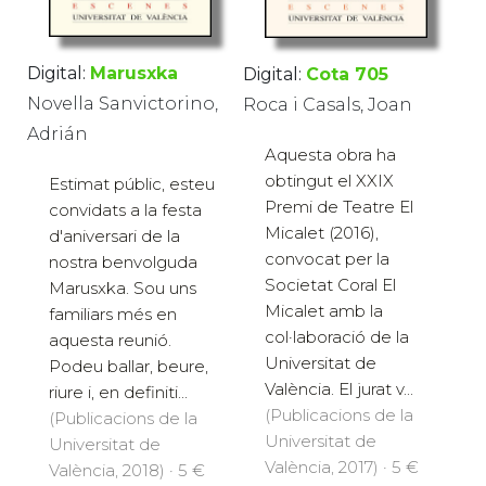
Digital:
Marusxka
Digital:
Cota 705
Novella Sanvictorino,
Roca i Casals, Joan
Adrián
Aquesta obra ha
obtingut el XXIX
Estimat públic, esteu
Premi de Teatre El
convidats a la festa
Micalet (2016),
d'aniversari de la
convocat per la
nostra benvolguda
Societat Coral El
Marusxka. Sou uns
Micalet amb la
familiars més en
col·laboració de la
aquesta reunió.
Universitat de
Podeu ballar, beure,
València. El jurat v...
riure i, en definiti...
(Publicacions de la
(Publicacions de la
Universitat de
Universitat de
València, 2017) · 5 €
València, 2018) · 5 €