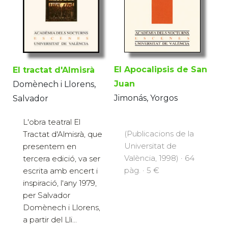
El Apocalipsis de San
El tractat d'Almisrà
Juan
Domènech i Llorens,
Jimonás, Yorgos
Salvador
L'obra teatral El
(Publicacions de la
Tractat d'Almisrà, que
Universitat de
presentem en
València, 1998) · 64
tercera edició, va ser
pàg. · 5 €
escrita amb encert i
inspiració, l'any 1979,
per Salvador
Domènech i Llorens,
a partir del Lli...