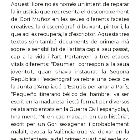
Aquest llibre no és només un intent de reparar
la injustícia que representa el desconeixement
de Gori Muñoz en les seues diferents facetes
creatives: la d'escenògraf, dibuixant, pintor i, la
que ací es recupera, la d'escriptor. Aquests tres
textos són també documents de primera mà
sobre la sensibilitat de l'artista cap al seu passat,
cap a la vida i l'art. Pertanyen a tres etapes
vitals diferents: "Daumier" correspon a la seua
joventut, quan s'havia instaurat la Segona
República i l'escenògraf va rebre una beca de
la Junta d'Ampliació d'Estudis per anar a París;
"Pequeño itinerario bélico del hambre" va ser
escrit en la maduresa, i està format per diversos
relats ambientats en la Guerra Civil espanyola, i,
finalment, "Ni en cap mapa, ni en cap història",
escrit per un Gori sexagenari i probablement
malalt, evoca la València que va deixar en la
seua infantesa, la del primer quart del segle xx.