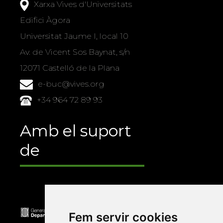
Xarxa Vives d'Universitats
Edifici Àgora
Universitat Jaume I, local 10
Av. de Vicent Sos Baynat, s/n
12071 Castelló de la Plana
e-buc@vives.org
+34 964 72 89 93
Amb el suport
de
Fem servir cookies