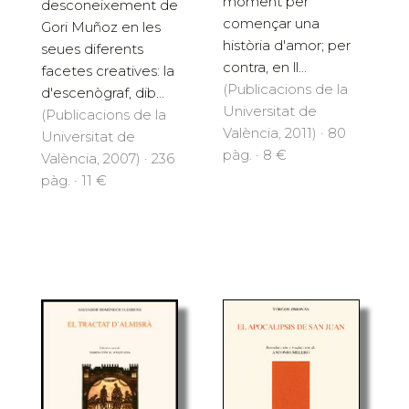
moment per
desconeixement de
començar una
Gori Muñoz en les
història d'amor; per
seues diferents
contra, en ll...
facetes creatives: la
(Publicacions de la
d'escenògraf, dib...
Universitat de
(Publicacions de la
València, 2011) · 80
Universitat de
pàg. · 8 €
València, 2007) · 236
pàg. · 11 €