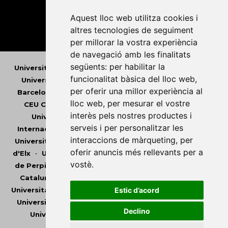
Aquest lloc web utilitza cookies i
altres tecnologies de seguiment
per millorar la vostra experiència
de navegació amb les finalitats
següents:
per habilitar la
Universitat Abat Oliba CEU
•
Universitat d'Alacant
•
funcionalitat bàsica del lloc web
,
Universitat d'Andorra
•
Universitat Autònoma de
per oferir una millor experiència al
Barcelona
•
Universitat de Barcelona
•
Universitat
lloc web
,
per mesurar el vostre
CEU Cardenal Herrera
•
Universitat de Girona
•
interès pels nostres productes i
Universitat de les Illes Balears
•
Universitat
serveis i per personalitzar les
Internacional de Catalunya
•
Universitat Jaume I
•
interaccions de màrqueting
,
per
Universitat de Lleida
•
Universitat Miguel Hernández
oferir anuncis més rellevants per a
d'Elx
•
Universitat Oberta de Catalunya
•
Universitat
vostè
.
de Perpinyà Via Domitia
•
Universitat Politècnica de
Catalunya
•
Universitat Politècnica de València
•
Universitat Pompeu Fabra
•
Universitat Ramon Llull
•
Estic d’acord
Universitat Rovira i Virgili
•
Universitat de Sàsser
•
Declino
Universitat de València
•
Universitat de Vic -
Universitat Central de Catalunya