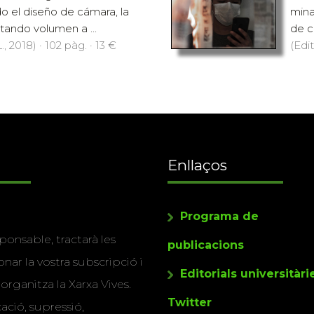
o el diseño de cámara, la
mina
ortando volumen a ...
de c
., 2018) · 102 pàg. · 13 €
(Edit
Enllaços
Programa de
ponsable, tractarà les
publicacions
nar la vostra subscripció i
Editorials universitàri
 organitza la Xarxa Vives.
Twitter
cació, supressió,