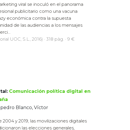
arketing viral se inoculó en el panorama
esional publicitario como una vacuna
azy económica contra la supuesta
nidad de las audiencias a los mensajes
rci...
orial UOC, S.L., 2016) · 318 pàg. · 9 €
tal:
Comunicación política digital en
aña
pedro Blanco, Víctor
e 2004 y 2019, las movilizaciones digitales
icionaron las elecciones generales,