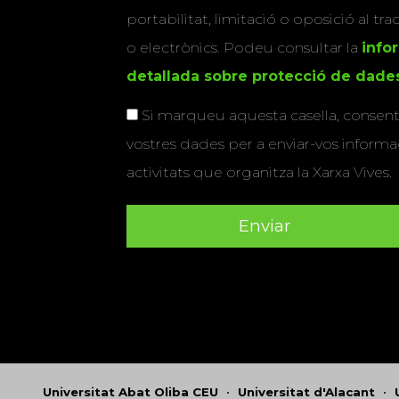
portabilitat, limitació o oposició al tr
o electrònics. Podeu consultar la
info
detallada sobre protecció de dade
Si marqueu aquesta casella, consenti
vostres dades per a enviar-vos informac
activitats que organitza la Xarxa Vives.
Universitat Abat Oliba CEU
•
Universitat d'Alacant
•