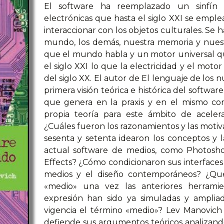
El software ha reemplazado un sinfín d
electrónicas que hasta el siglo XXI se emplea
interaccionar con los objetos culturales. Se 
mundo, los demás, nuestra memoria y nuest
que el mundo habla y un motor universal qu
el siglo XXI lo que la electricidad y el mot
del siglo XX. El autor de El lenguaje de los 
primera visión teórica e histórica del softwar
que genera en la praxis y en el mismo co
propia teoría para este ámbito de aceler
¿Cuáles fueron los razonamientos y las motiv
sesenta y setenta idearon los conceptos y l
actual software de medios, como Photoshop,
Effects? ¿Cómo condicionaron sus interfaces y
medios y el diseño contemporáneos? ¿Qu
«medio» una vez las anteriores herrami
expresión han sido ya simuladas y ampliad
vigencia el término «medio»? Lev Manovich
defiende sus argumentos teóricos analizan