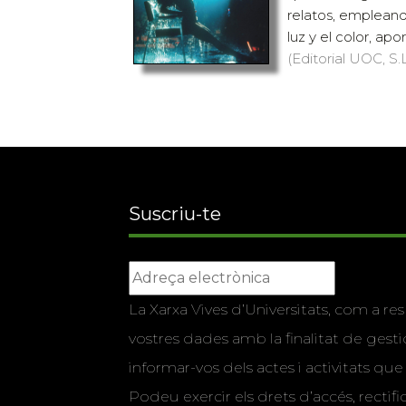
relatos, empleand
luz y el color, ap
(Editorial UOC, S.L
Suscriu-te
La Xarxa Vives d’Universitats, com a res
vostres dades amb la finalitat de gestio
informar-vos dels actes i activitats que
Podeu exercir els drets d’accés, rectifi