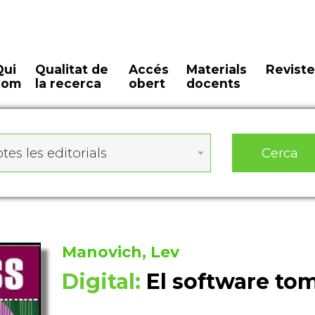
Qui
Qualitat de
Accés
Materials
Reviste
som
la recerca
obert
docents
Cerca
tes les editorials
Manovich, Lev
Digital:
El software to