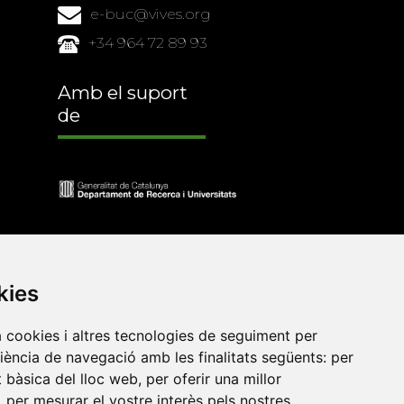
e-buc@vives.org
+34 964 72 89 93
Amb el suport
de
kies
a cookies i altres tecnologies de seguiment per
riència de navegació amb les finalitats següents:
per
at bàsica del lloc web
,
per oferir una millor
•
Universitat de Barcelona
•
Universitat CEU Cardenal
,
per mesurar el vostre interès pels nostres