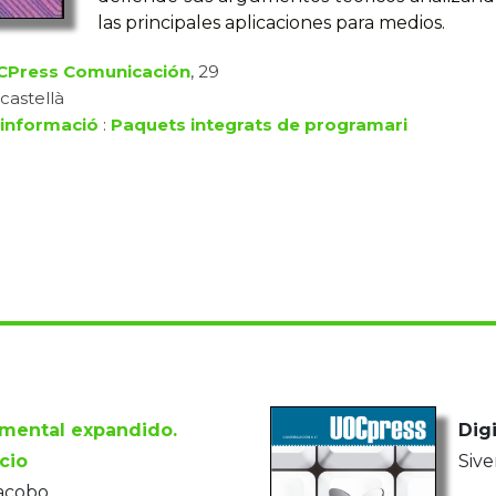
las principales aplicaciones para medios.
Press Comunicación
, 29
 castellà
 informació
:
Paquets integrats de programari
mental expandido.
Digi
cio
Sive
Jacobo