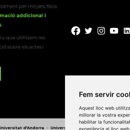
actament per mitjans físics
rmació addicional i
s
.
u que utilitzem les
ió sobre els actes i
Fem servir coo
Aquest lloc web utilitz
millorar la vostra expe
habilitar la funcionalit
Universitat d'Andorra
•
Universitat Autònoma de Barcelona
experiència al lloc web