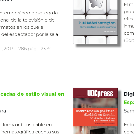
El m
prof
ntemporáneo despliega la
efic
onal de la televisión o del
inmu
rmatos en los que el
come
 del espectador por la sala
(Edit
., 2013) · 286 pàg. · 23 €
cadas de estilo visual en
Digi
Esp
ura
Sam
 la forma intransferible en
Entr
 cinematográfica cuenta sus
cond