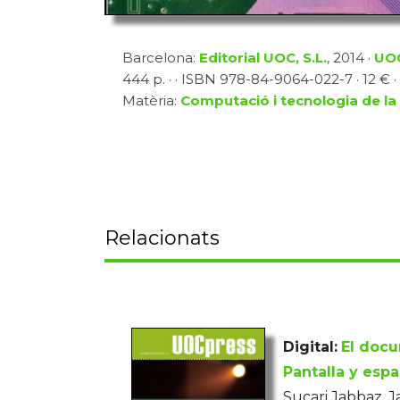
Barcelona:
Editorial UOC, S.L.
, 2014 ·
UOC
444 p. · · ISBN 978-84-9064-022-7 · 12 € ·
Matèria:
Computació i tecnologia de la
Relacionats
Digital:
El docu
Pantalla y espa
Sucari Jabbaz, 