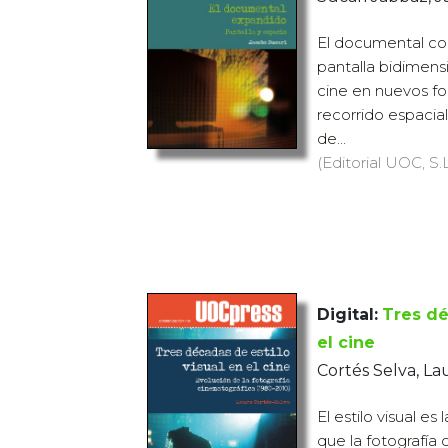
El documental co
pantalla bidimensi
cine en nuevos fo
recorrido espacial
de...
(Editorial UOC, S.L
Digital:
Tres dé
el cine
Cortés Selva, La
El estilo visual es
que la fotografía