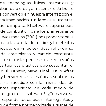
e tecnologías físicas, mecánicas y
ban para crear, almacenar, distribuir e
ha convertido en nuestra interfaz con el
ra imaginación: un lenguaje universal
e lo impulsa. El software supone para
or de combustión para los primeros años
nuevos medios (2001) nos proporciona la
e para la autoría de medios y los efectos
ncepto de «medios», desarrollando su
ado crecimiento y cambio constante.
aciones de las personas que en los años
as técnicas prácticas que sustentan el
 Illustrator, Maya, Final Cut o After
 herramientas la estética visual de los
é ha sucedido con la misma idea de
entas específicas de cada medio de
as gracias al software? ¿Conserva su
 responde todos estos interrogantes y
do de forma pormenorizada algunas de