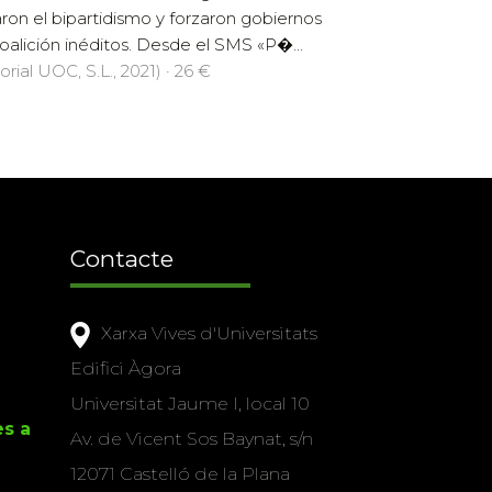
ron el bipartidismo y forzaron gobiernos
oalición inéditos. Desde el SMS «P�...
orial UOC, S.L., 2021) · 26 €
Contacte
Xarxa Vives d'Universitats
Edifici Àgora
Universitat Jaume I, local 10
es a
Av. de Vicent Sos Baynat, s/n
12071 Castelló de la Plana