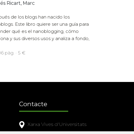
és Ricart, Marc
ués de los blogs han nacido los
blogs. Este libro quiere ser una guía para
nder qué es el nanoblogging, cómo
iona y sus diversos usos y analiza a fondo,
06 pàg. · 5 €
Contacte
Xarxa Vives d'Universitats
Edifici Àgora