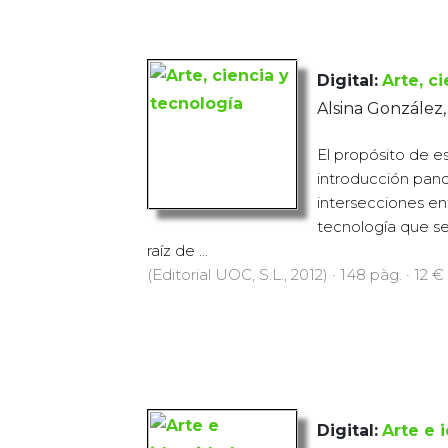
Digital:
Arte, c
Alsina González
El propósito de es
introducción pano
intersecciones ent
tecnología que se
raíz de ...
(Editorial UOC, S.L., 2012) · 148 pàg. · 12 €
Digital:
Arte e 