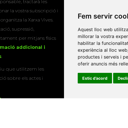
ponsable, tractarà les
publicacions
nar la vostra subscripció i
Fem servir coo
Editorials universitàri
 organitza la Xarxa Vives.
Twitter
cació, supressió,
Aquest lloc web utilitz
millorar la vostra expe
actament per mitjans físics
habilitar la funcionalit
rmació addicional i
experiència al lloc web
s
.
productes i serveis i p
oferir anuncis més rell
u que utilitzem les
ió sobre els actes i
Estic d’acord
Decl