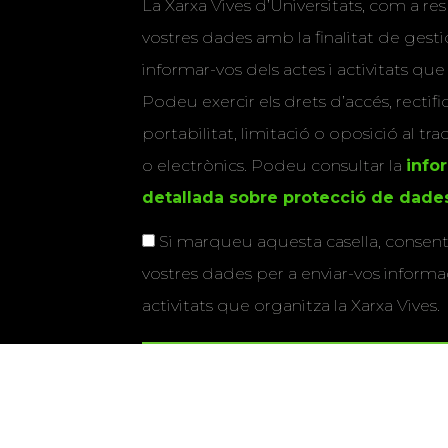
La Xarxa Vives d’Universitats, com a res
vostres dades amb la finalitat de gestio
informar-vos dels actes i activitats que
Podeu exercir els drets d’accés, rectifi
portabilitat, limitació o oposició al tr
o electrònics. Podeu consultar la
info
detallada sobre protecció de dade
Si marqueu aquesta casella, consenti
vostres dades per a enviar-vos informac
activitats que organitza la Xarxa Vives.