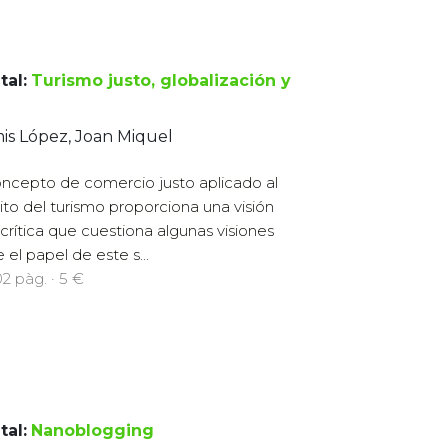
tal:
Turismo justo, globalización y
is López, Joan Miquel
oncepto de comercio justo aplicado al
to del turismo proporciona una visión
crítica que cuestiona algunas visiones
el papel de este s...
02 pàg. · 5 €
tal:
Nanoblogging