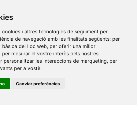
Universitat Jaume I, local 10
kies
es a
Av. de Vicent Sos Baynat, s/n
12071 Castelló de la Plana
a cookies i altres tecnologies de seguiment per
riència de navegació amb les finalitats següents:
per
e-buc@vives.org
at bàsica del lloc web
,
per oferir una millor
+34 964 72 89 93
,
per mesurar el vostre interès pels nostres
er personalitzar les interaccions de màrqueting
,
per
Amb el suport
evants per a vostè
.
de
ino
Canviar preferències