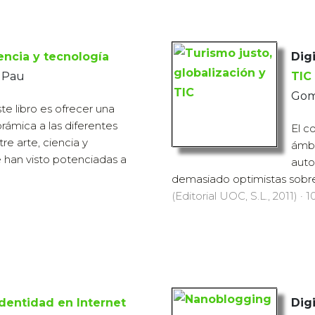
iencia y tecnología
Digi
, Pau
TIC
Gom
te libro es ofrecer una
rámica a las diferentes
El c
re arte, ciencia y
ámbi
 han visto potenciadas a
auto
demasiado optimistas sobre 
(Editorial UOC, S.L., 2011) · 1
identidad en Internet
Digi