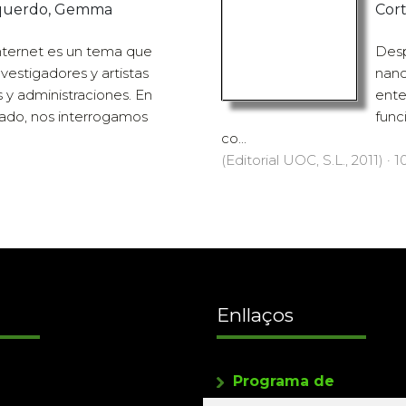
squerdo, Gemma
Cort
nternet es un tema que
Desp
nvestigadores y artistas
nano
y administraciones. En
ente
 lado, nos interrogamos
func
co...
(Editorial UOC, S.L., 2011) · 1
Enllaços
Programa de