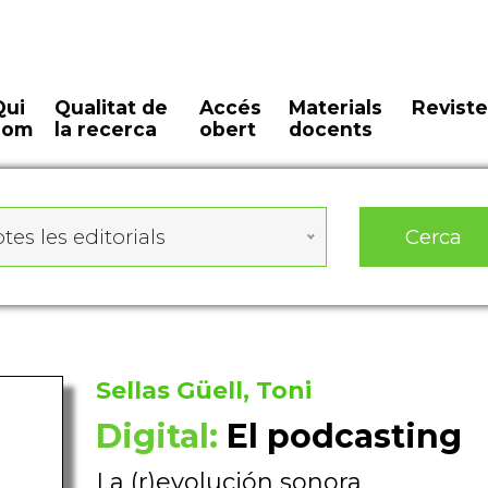
Qui
Qualitat de
Accés
Materials
Reviste
som
la recerca
obert
docents
Cerca
tes les editorials
Sellas Güell, Toni
Digital:
El podcasting
La (r)evolución sonora