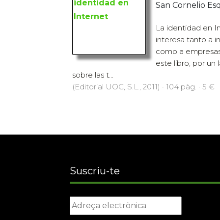
San Cornelio E
La identidad en I
interesa tanto a i
como a empresas 
este libro, por un
sobre las t...
(Editorial UOC, S.L., 2011) · 104 pàg. · 5 €
Suscriu-te