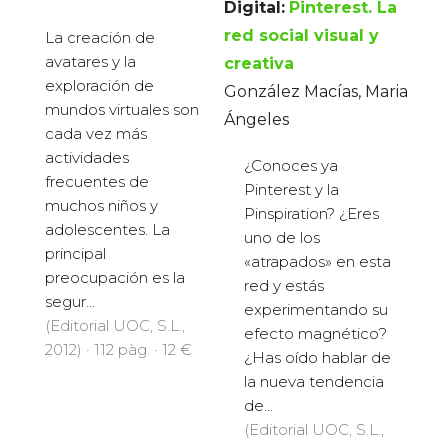
Digital:
Pinterest. La
red social visual y
La creación de
avatares y la
creativa
exploración de
González Macías, Maria
mundos virtuales son
Ángeles
cada vez más
actividades
¿Conoces ya
frecuentes de
Pinterest y la
muchos niños y
Pinspiration? ¿Eres
adolescentes. La
uno de los
principal
«atrapados» en esta
preocupación es la
red y estás
segur...
experimentando su
(Editorial UOC, S.L.,
efecto magnético?
2012) · 112 pàg. · 12 €
¿Has oído hablar de
la nueva tendencia
de...
(Editorial UOC, S.L.,