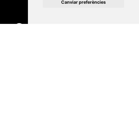
Canviar preferències
Contacte
Xarxa Vives d'Universitats
Edifici Àgora
Universitat Jaume I, local 10
Av. de Vicent Sos Baynat, s/n
12071 Castelló de la Plana
e-buc@vives.org
+34 964 72 89 93