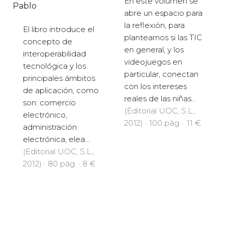
En este volumen se
Pablo
abre un espacio para
la reflexión, para
El libro introduce el
plantearnos si las TIC
concepto de
en general, y los
interoperabilidad
videojuegos en
tecnológica y los
particular, conectan
principales ámbitos
con los intereses
de aplicación, como
reales de las niñas...
son: comercio
(Editorial UOC, S.L.,
electrónico,
2012) · 100 pàg. · 11 €
administración
electrónica, elea...
(Editorial UOC, S.L.,
2012) · 80 pàg. · 8 €