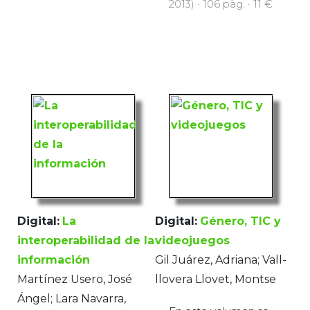
2013) · 106 pàg. · 11 €
Digital:
La
Digital:
Género, TIC y
interoperabilidad de la
videojuegos
información
Gil Juárez, Adriana; Vall-
Martínez Usero, José
llovera Llovet, Montse
Ángel; Lara Navarra,