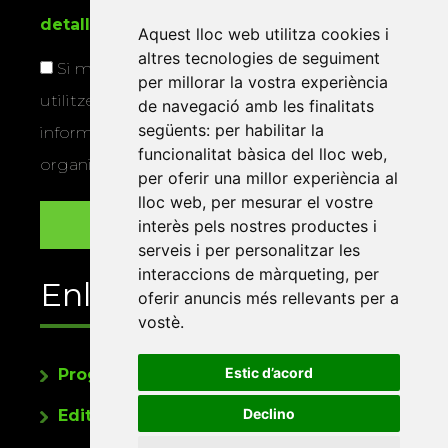
detallada sobre protecció de dades
.
Aquest lloc web utilitza cookies i
altres tecnologies de seguiment
Si marqueu aquesta casella, consentiu que
per millorar la vostra experiència
utilitzem les vostres dades per a enviar-vos
de navegació amb les finalitats
següents:
per habilitar la
informació sobre els actes i activitats que
funcionalitat bàsica del lloc web
,
organitza la Xarxa Vives.
per oferir una millor experiència al
lloc web
,
per mesurar el vostre
interès pels nostres productes i
serveis i per personalitzar les
interaccions de màrqueting
,
per
Enllaços
oferir anuncis més rellevants per a
vostè
.
Estic d’acord
Programa de publicacions
Declino
Editorials universitàries a Twitter