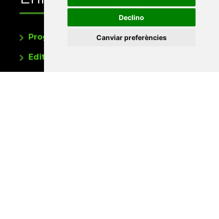
Declino
Programa de publicacions
Canviar preferències
Editorials universitàries a Twitter
Contacte
Xarxa Vives d'Universitats
Edifici Àgora
Universitat Jaume I, local 10