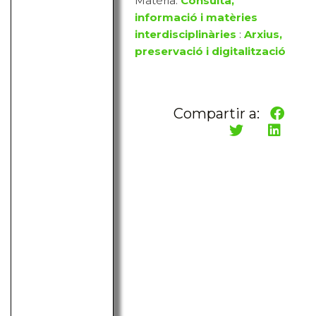
Matèria:
Consulta,
informació i matèries
interdisciplinàries
:
Arxius,
preservació i digitalització
Compartir a: