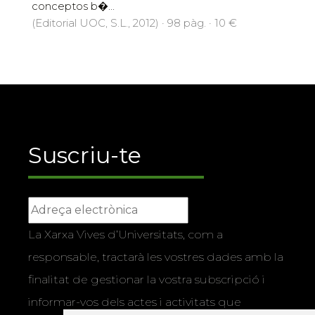
conceptos b�...
(Editorial UOC, S.L., 2012) · 98 pàg. · 10 €
Suscriu-te
La Xarxa Vives d’Universitats, com a
responsable, tractarà les vostres dades amb la
finalitat de gestionar la vostra subscripció i
informar-vos dels actes i activitats que