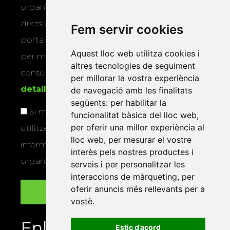
organitza la Xarxa Vives. Podeu exercir els
drets d’accés, rectificació, supressió,
Fem servir cookies
portabilitat, limitació o oposició al tractament
Aquest lloc web utilitza cookies i
per mitjans físics o electrònics. Podeu
altres tecnologies de seguiment
consultar la
informació addicional i
per millorar la vostra experiència
detallada sobre protecció de dades
.
de navegació amb les finalitats
següents:
per habilitar la
Si marqueu aquesta casella, consentiu que
funcionalitat bàsica del lloc web
,
per oferir una millor experiència al
utilitzem les vostres dades per a enviar-vos
lloc web
,
per mesurar el vostre
informació sobre els actes i activitats que
interès pels nostres productes i
organitza la Xarxa Vives.
serveis i per personalitzar les
interaccions de màrqueting
,
per
oferir anuncis més rellevants per a
vostè
.
Enllaços
Estic d’acord