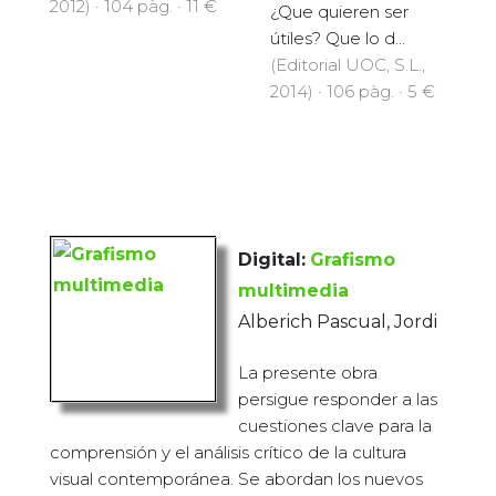
2012) · 104 pàg. · 11 €
¿Que quieren ser
útiles? Que lo d...
(Editorial UOC, S.L.,
2014) · 106 pàg. · 5 €
Digital:
Grafismo
multimedia
Alberich Pascual, Jordi
La presente obra
persigue responder a las
cuestiones clave para la
comprensión y el análisis crítico de la cultura
visual contemporánea. Se abordan los nuevos