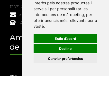
interès pels nostres productes i
12071 Castelló de la Plana
serveis i per personalitzar les
interaccions de màrqueting
,
per
e-buc@vives.org
oferir anuncis més rellevants per a
+34 964 72 89 93
vostè
.
Amb el suport
Estic d’acord
de
Declino
Canviar preferències