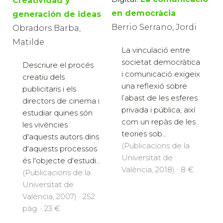
Creatividad y
en democràcia
generación de ideas
Berrio Serrano, Jordi
Obradors Barba,
Matilde
La vinculació entre
societat democràtica
Descriure el procés
i comunicació exigeix
creatiu dels
una reflexió sobre
publicitaris i els
l’abast de les esferes
directors de cinema i
privada i pública, així
estudiar quines són
com un repàs de les
les vivències
teories sob...
d'aquests autors dins
(Publicacions de la
d'aquests processos
Universitat de
és l'objecte d'estudi...
València, 2018) · 8 €
(Publicacions de la
Universitat de
València, 2007) · 252
pàg. · 23 €