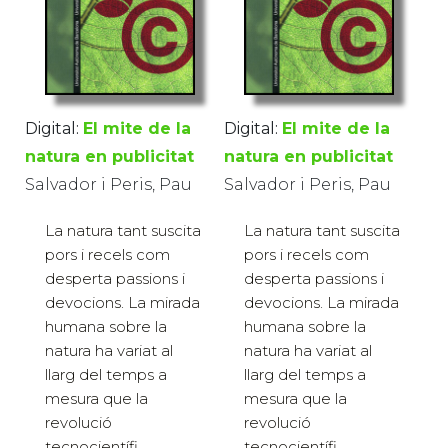
Digital:
El mite de la
Digital:
El mite de la
natura en publicitat
natura en publicitat
Salvador i Peris, Pau
Salvador i Peris, Pau
La natura tant suscita
La natura tant suscita
pors i recels com
pors i recels com
desperta passions i
desperta passions i
devocions. La mirada
devocions. La mirada
humana sobre la
humana sobre la
natura ha variat al
natura ha variat al
llarg del temps a
llarg del temps a
mesura que la
mesura que la
revolució
revolució
tecnocientífi...
tecnocientífi...