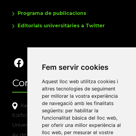
Programa de publicacions
Editorials universitàries a Twitter
Fem servir cookies
Contacte
Aquest lloc web utilitza cookies i
altres tecnologies de seguiment
per millorar la vostra experiència
de navegació amb les finalitats
Xarxa Vives d'Universitats
següents:
per habilitar la
Edifici Àgora
funcionalitat bàsica del lloc web
,
per oferir una millor experiència al
Universitat Jaume I, local 10
lloc web
,
per mesurar el vostre
Av. de Vicent Sos Baynat, s/n