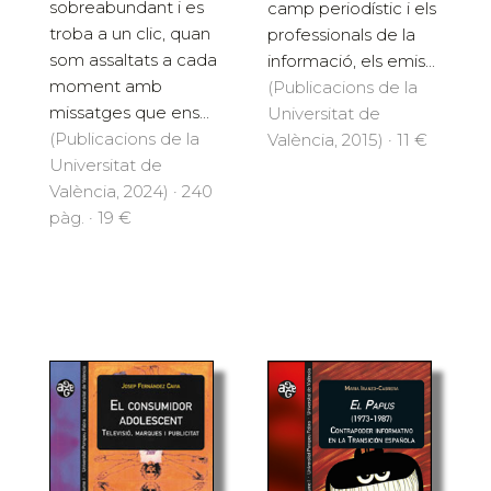
sobreabundant i es
camp periodístic i els
troba a un clic, quan
professionals de la
som assaltats a cada
informació, els emis...
moment amb
(Publicacions de la
missatges que ens...
Universitat de
(Publicacions de la
València, 2015) · 11 €
Universitat de
València, 2024) · 240
pàg. · 19 €