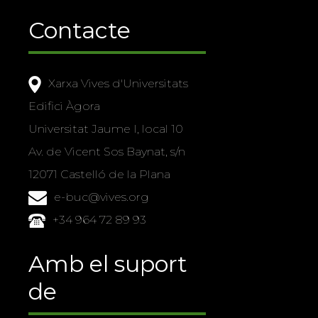
Contacte
Xarxa Vives d'Universitats
Edifici Àgora
Universitat Jaume I, local 10
Av. de Vicent Sos Baynat, s/n
12071 Castelló de la Plana
e-buc@vives.org
+34 964 72 89 93
Amb el suport
de