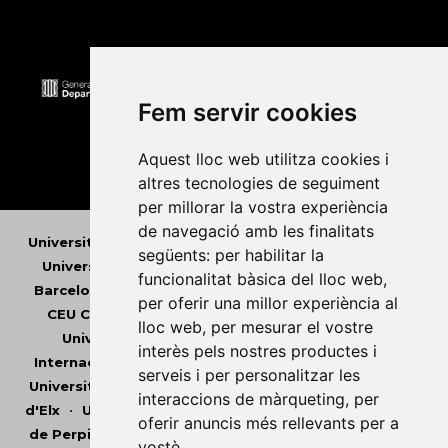
Fem servir cookies
Aquest lloc web utilitza cookies i
altres tecnologies de seguiment
per millorar la vostra experiència
de navegació amb les finalitats
Universitat Abat Oliba CEU
•
Universitat d'Alacant
•
següents:
per habilitar la
Universitat d'Andorra
•
Universitat Autònoma de
funcionalitat bàsica del lloc web
,
Barcelona
•
Universitat de Barcelona
•
Universitat
per oferir una millor experiència al
CEU Cardenal Herrera
•
Universitat de Girona
•
lloc web
,
per mesurar el vostre
Universitat de les Illes Balears
•
Universitat
interès pels nostres productes i
Internacional de Catalunya
•
Universitat Jaume I
•
serveis i per personalitzar les
Universitat de Lleida
•
Universitat Miguel Hernández
interaccions de màrqueting
,
per
d'Elx
•
Universitat Oberta de Catalunya
•
Universitat
oferir anuncis més rellevants per a
de Perpinyà Via Domitia
•
Universitat Politècnica de
vostè
.