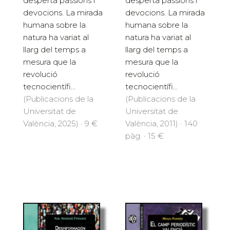
desperta passions i
desperta passions i
devocions. La mirada
devocions. La mirada
humana sobre la
humana sobre la
natura ha variat al
natura ha variat al
llarg del temps a
llarg del temps a
mesura que la
mesura que la
revolució
revolució
tecnocientífi...
tecnocientífi...
(Publicacions de la
(Publicacions de la
Universitat de
Universitat de
València, 2025) · 9 €
València, 2011) · 140
pàg. · 15 €