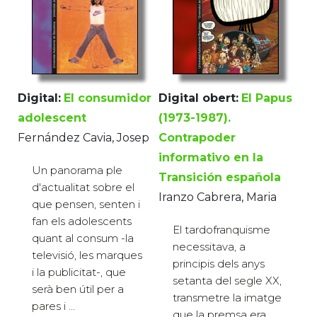
Digital:
El consumidor
Digital obert:
El Papus
adolescent
(1973-1987).
Fernández Cavia, Josep
Contrapoder
informativo en la
Un panorama ple
Transición española
d'actualitat sobre el
Iranzo Cabrera, Maria
que pensen, senten i
fan els adolescents
El tardofranquisme
quant al consum -la
necessitava, a
televisió, les marques
principis dels anys
i la publicitat-, que
setanta del segle XX,
serà ben útil per a
transmetre la imatge
pares i ...
que la premsa era