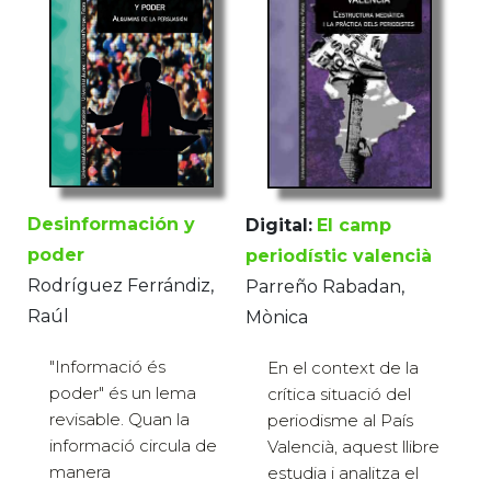
Desinformación y
Digital:
El camp
poder
periodístic valencià
Rodríguez Ferrándiz,
Parreño Rabadan,
Raúl
Mònica
"Informació és
En el context de la
poder" és un lema
crítica situació del
revisable. Quan la
periodisme al País
informació circula de
Valencià, aquest llibre
manera
estudia i analitza el