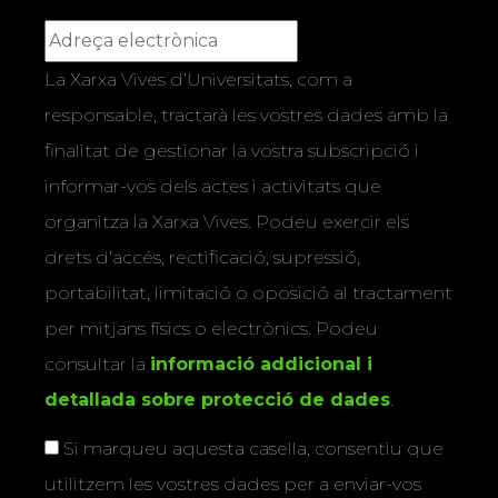
La Xarxa Vives d’Universitats, com a
responsable, tractarà les vostres dades amb la
finalitat de gestionar la vostra subscripció i
informar-vos dels actes i activitats que
organitza la Xarxa Vives. Podeu exercir els
drets d’accés, rectificació, supressió,
portabilitat, limitació o oposició al tractament
per mitjans físics o electrònics. Podeu
consultar la
informació addicional i
detallada sobre protecció de dades
.
Si marqueu aquesta casella, consentiu que
utilitzem les vostres dades per a enviar-vos