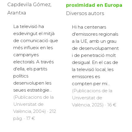
Capdevila Gómez,
proximidad en Europa
Arantxa
Diversos autors
La televisió ha
Hi ha centenars
esdevingut el mitjà
d'emissores regionals
de comunicació que
a la UE, amb un grau
més influeix en les
de desenvolupament
campanyes
i de penetració molt
electorals. A través
desigual. En el cas de
d'ella, els partits
la televisió local, les
polítics
emissores es
desenvolupen les
compten per mi...
seues estratègie...
(Publicacions de la
(Publicacions de la
Universitat de
Universitat de
València, 2025) · 16 €
València, 2004) · 212
pàg. · 17 €