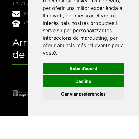
funcionalitat bàsica del lloc web
,
12071 Castelló de la Plana
per oferir una millor experiència al
e-buc@vives.org
lloc web
,
per mesurar el vostre
interès pels nostres productes i
+34 964 72 89 93
serveis i per personalitzar les
interaccions de màrqueting
,
per
Amb el suport
oferir anuncis més rellevants per a
de
vostè
.
Estic d’acord
Declino
Canviar preferències