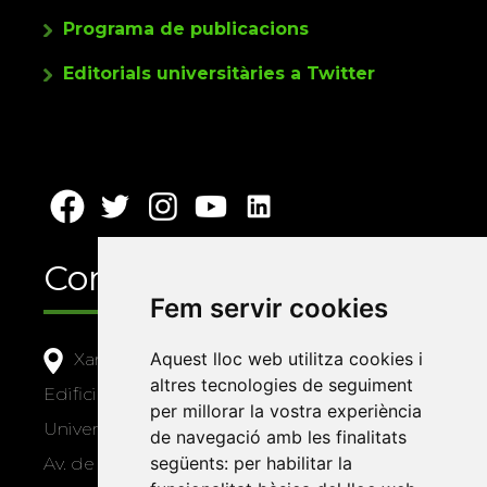
Programa de publicacions
Editorials universitàries a Twitter
Contacte
Fem servir cookies
Aquest lloc web utilitza cookies i
Xarxa Vives d'Universitats
altres tecnologies de seguiment
Edifici Àgora
per millorar la vostra experiència
Universitat Jaume I, local 10
de navegació amb les finalitats
següents:
per habilitar la
Av. de Vicent Sos Baynat, s/n