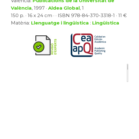
València:
Publicacions de la Universitat de
València
, 1997 ·
Aldea Global
, 1
150 p. · 16 x 24 cm · · ISBN 978-84-370-3318-1 · 11 €
Matèria:
Llenguatge i lingüística
:
Lingüística