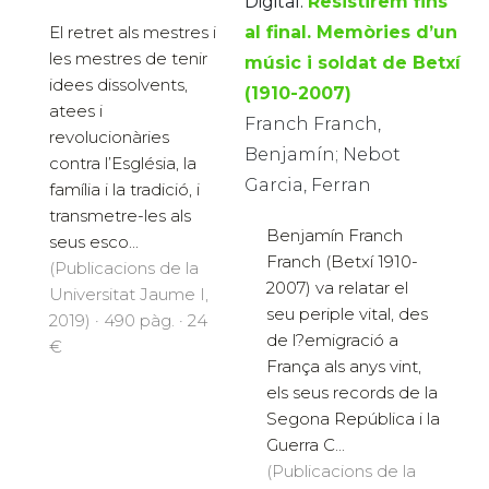
Digital:
Resistirem fins
El retret als mestres i
al final. Memòries d’un
les mestres de tenir
músic i soldat de Betxí
idees dissolvents,
(1910-2007)
atees i
Franch Franch,
revolucionàries
Benjamín; Nebot
contra l’Església, la
Garcia, Ferran
família i la tradició, i
transmetre-les als
Benjamín Franch
seus esco...
Franch (Betxí 1910-
(Publicacions de la
2007) va relatar el
Universitat Jaume I,
seu periple vital, des
2019) · 490 pàg. · 24
de l?emigració a
€
França als anys vint,
els seus records de la
Segona República i la
Guerra C...
(Publicacions de la