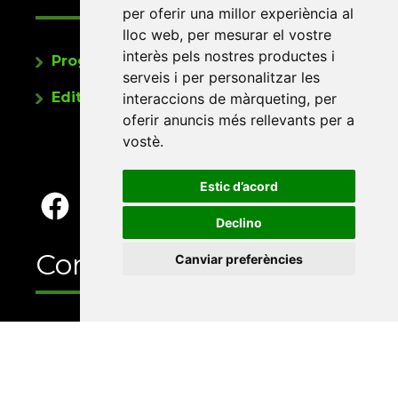
per oferir una millor experiència al
lloc web
,
per mesurar el vostre
interès pels nostres productes i
Programa de publicacions
serveis i per personalitzar les
Editorials universitàries a Twitter
interaccions de màrqueting
,
per
oferir anuncis més rellevants per a
vostè
.
Estic d’acord
Declino
Contacte
Canviar preferències
Xarxa Vives d'Universitats
Edifici Àgora
Universitat Jaume I, local 10