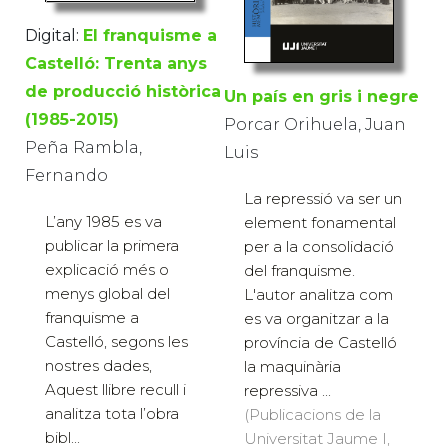
Digital:
El franquisme a
Castelló: Trenta anys
de producció històrica
Un país en gris i negre
(1985-2015)
Porcar Orihuela, Juan
Peña Rambla,
Luis
Fernando
La repressió va ser un
L’any 1985 es va
element fonamental
publicar la primera
per a la consolidació
explicació més o
del franquisme.
menys global del
L'autor analitza com
franquisme a
es va organitzar a la
Castelló, segons les
província de Castelló
nostres dades,
la maquinària
Aquest llibre recull i
repressiva ...
analitza tota l’obra
(Publicacions de la
bibl...
Universitat Jaume I,