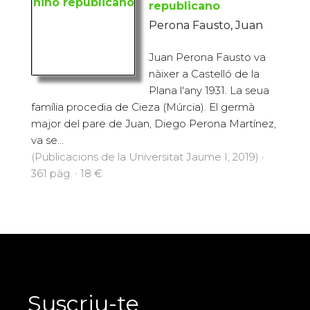
republicano
Perona Fausto, Juan
Juan Perona Fausto va
nàixer a Castelló de la
Plana l'any 1931. La seua
família procedia de Cieza (Múrcia). El germà
major del pare de Juan, Diego Perona Martínez,
va se...
(Publicacions de la Universitat Jaume I, 2019) ·
361 pàg. · 18 €
Suscriu-te