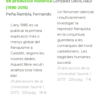
de producció històrica
González Devís, Raül
(1985-2015)
Un fenomen silenciat
Peña Rambla, Fernando
i insuficientment
investigat: la
L’any 1985 es va
repressió franquista
publicar la primera
en la conjuntura
explicació més o
guerrillera a les
menys global del
comarques del nord
franquisme a
castellonenc. Les
Castelló, segons les
tragèdies humanes
nostres dades,
succeïd...
Aquest llibre recull i
(Publicacions de la
analitza tota l’obra
Universitat Jaume I,
bibl...
2017) · 226 pàg. · 7 €
(Publicacions de la
Universitat Jaume I,
2017) · 326 pàg. · 18 €