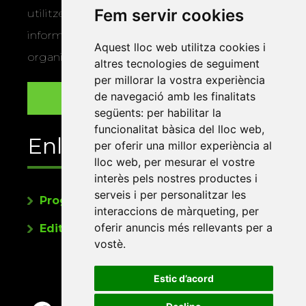
Fem servir cookies
utilitzem les vostres dades per a enviar-vos
informació sobre els actes i activitats que
Aquest lloc web utilitza cookies i
organitza la Xarxa Vives.
altres tecnologies de seguiment
per millorar la vostra experiència
de navegació amb les finalitats
següents:
per habilitar la
funcionalitat bàsica del lloc web
,
Enllaços
per oferir una millor experiència al
lloc web
,
per mesurar el vostre
interès pels nostres productes i
serveis i per personalitzar les
Programa de publicacions
interaccions de màrqueting
,
per
oferir anuncis més rellevants per a
Editorials universitàries a Twitter
vostè
.
Estic d’acord