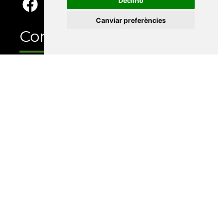
Declino
Canviar preferències
Contacte
Xarxa Vives d'Universitats
Edifici Àgora
Universitat Jaume I, local 10
Av. de Vicent Sos Baynat, s/n
12071 Castelló de la Plana
e-buc@vives.org
+34 964 72 89 93
Amb el suport
de