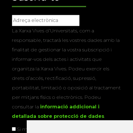
La Xarxa Vives d’Universitats, com a
responsable, tractarà les vostres dades amb la
finalitat de gestionar la vostra subscripció i
informar-vos dels actes i activitats que
organitza la Xarxa Vives. Podeu exercir els
drets d’accés, rectificació, supressió,
portabilitat, limitació o oposició al tractament
per mitjans físics o electrònics. Podeu
consultar la
informació addicional i
detallada sobre protecció de dades
.
Si marqueu aquesta casella, consentiu que