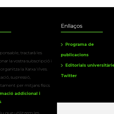
Enllaços
Programa de
ponsable, tractarà les
publicacions
nar la vostra subscripció i
Editorials universitàri
 organitza la Xarxa Vives.
Twitter
cació, supressió,
actament per mitjans físics
rmació addicional i
s
.
u que utilitzem les