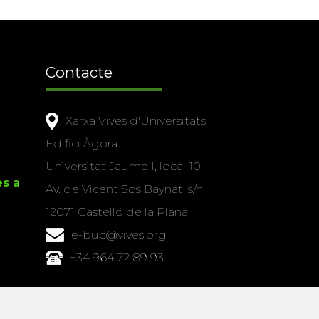
Contacte
Xarxa Vives d'Universitats
Edifici Àgora
Universitat Jaume I, local 10
es a
Av. de Vicent Sos Baynat, s/n
12071 Castelló de la Plana
e-buc@vives.org
+34 964 72 89 93
Amb el suport
de