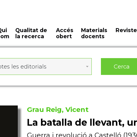
Qui
Qualitat de
Accés
Materials
Reviste
som
la recerca
obert
docents
Cerca
tes les editorials
Grau Reig, Vicent
La batalla de llevant, u
Guerra i revolució a Castelló (193