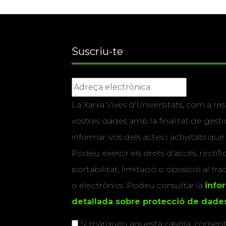
Suscriu-te
La Xarxa Vives d’Universitats, com a res
vostres dades amb la finalitat de gestio
informar-vos dels actes i activitats que
Podeu exercir els drets d’accés, rectifi
portabilitat, limitació o oposició al tr
o electrònics. Podeu consultar la
info
detallada sobre protecció de dade
Si marqueu aquesta casella, consenti