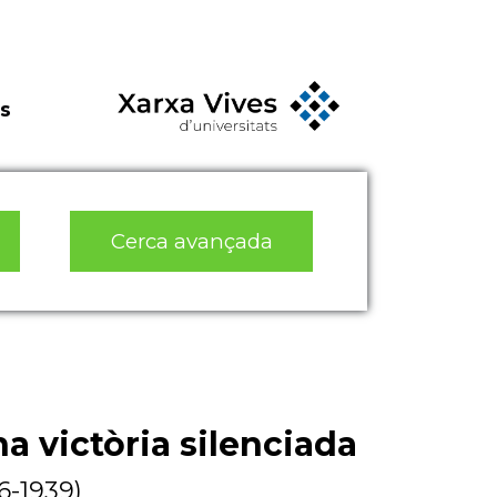
s
Cerca avançada
na victòria silenciada
6-1939)