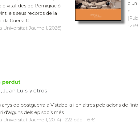
d'un
ple vital, des de l?emigració
d...
int, els seus records de la
(Pub
 la Guerra C...
· 269
a Universitat Jaume I, 2026)
s perdut
 Juan Luis; y otros
els anys de postguerra a Vistabella i en altres poblacions de l'i
ri d'alguns dels episodis més...
a Universitat Jaume I, 2014) · 222 pàg. · 6 €