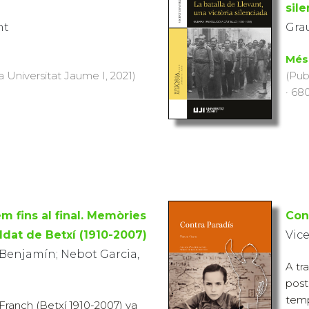
sil
nt
Grau
Més
a Universitat Jaume I, 2021)
(Pub
· 68
em fins al final. Memòries
Con
ldat de Betxí (1910-2007)
Vic
 Benjamín; Nebot Garcia,
A tr
post
temp
ranch (Betxí 1910-2007) va