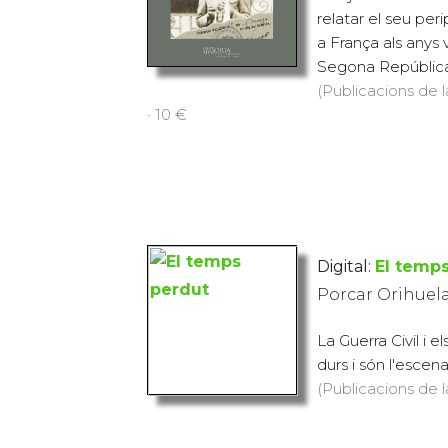
relatar el seu peri
a França als anys v
Segona República i
(Publicacions de l
· 10 €
Digital:
El temp
Porcar Orihuela,
La Guerra Civil i 
durs i són l'escena
(Publicacions de l