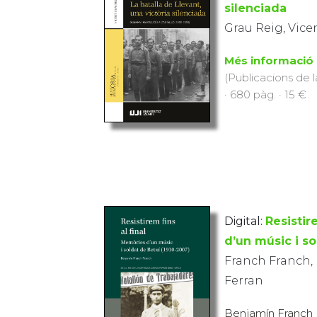
silenciada
Grau Reig, Vice
Més informació
(Publicacions de l
· 680 pàg. · 15 €
Digital:
Resistir
d’un músic i so
Franch Franch,
Ferran
Benjamín Franch F