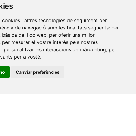
kies
a cookies i altres tecnologies de seguiment per
riència de navegació amb les finalitats següents:
per
at bàsica del lloc web
,
per oferir una millor
,
per mesurar el vostre interès pels nostres
er personalitzar les interaccions de màrqueting
,
per
evants per a vostè
.
ino
Canviar preferències
•
Universitat de Barcelona
•
Universitat CEU Cardenal
itat Jaume I
•
Universitat de Lleida
•
Universitat Miguel
ca de Catalunya
•
Universitat Politècnica de València
•
t de València
•
Universitat de Vic - Universitat Central de