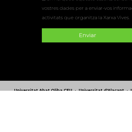
vostres dades per a enviar-vos informac
activitats que organitza la Xarxa Vives.
Universitat Abat Oliba CEU
•
Universitat d'Alacant
•
Herrera
•
Universitat de Girona
•
Universitat de les Ill
Hernández d'Elx
•
Universitat Oberta de Catalunya
•
Universitat Pompeu Fabra
•
Universitat Ramon Llull
•
U