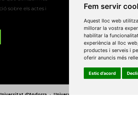
Fem servir coo
ió sobre els actes i
Aquest lloc web utilitz
millorar la vostra expe
habilitar la funcionalit
experiència al lloc web
productes i serveis i p
oferir anuncis més rell
Estic d’acord
Decl
Universitat d'Andorra
•
Universitat Autònoma de Barcelona
es Balears
•
Universitat Internacional de Catalunya
•
Univers
Universitat de Perpinyà Via Domitia
•
Universitat Politècni
niversitat Rovira i Virgili
•
Universitat de Sàsser
•
Universita
Catalunya