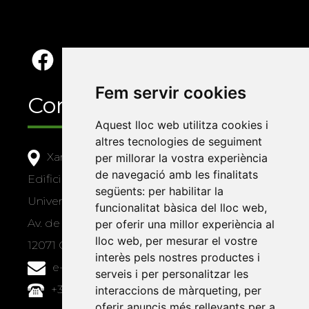
Fem servir cookies
Contacte
Aquest lloc web utilitza cookies i
altres tecnologies de seguiment
Xarxa Vives d'Universitats
per millorar la vostra experiència
de navegació amb les finalitats
Edifici Àgora
següents:
per habilitar la
Universitat Jaume I, local 10
funcionalitat bàsica del lloc web
,
Av. de Vicent Sos Baynat, s/n
per oferir una millor experiència al
lloc web
,
per mesurar el vostre
12071 Castelló de la Plana
interès pels nostres productes i
e-buc@vives.org
serveis i per personalitzar les
+34 964 72 89 93
interaccions de màrqueting
,
per
oferir anuncis més rellevants per a