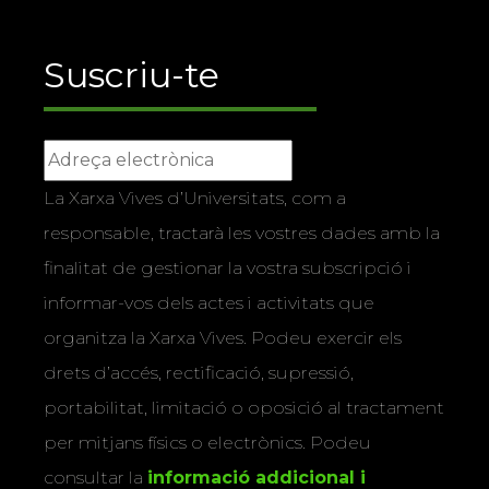
Suscriu-te
La Xarxa Vives d’Universitats, com a
responsable, tractarà les vostres dades amb la
finalitat de gestionar la vostra subscripció i
informar-vos dels actes i activitats que
organitza la Xarxa Vives. Podeu exercir els
drets d’accés, rectificació, supressió,
portabilitat, limitació o oposició al tractament
per mitjans físics o electrònics. Podeu
consultar la
informació addicional i