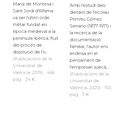
Maria de Montesa i
Amb l'estudi dels
Sant Jordi d'Alfama
dietaris de Nicolau
va ser l'últim orde
Primitiu Gómez
militar fundat en
Serrano (1877-1971) i
època medieval a la
la recerca de la
península Ibèrica, fruit
documentació
del procés de
familiar, l'autor ens
dissolució de l'o...
endinsa en el
(Publicacions de la
pensament de
Universitat de
l'empresari suecà,...
València, 2019) · 466
(Publicacions de la
pàg. · 24 €
Universitat de
València, 2020) · 150
pàg. · 7 €