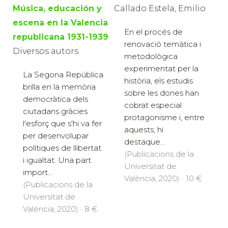
Callado Estela, Emilio
Música, educación y
escena en la Valencia
En el procés de
republicana 1931-1939
renovació temàtica i
Diversos autors
metodològica
experimentat per la
La Segona República
història, els estudis
brilla en la memòria
sobre les dones han
democràtica dels
cobrat especial
ciutadans gràcies
protagonisme i, entre
l'esforç que s'hi va fer
aquests, hi
per desenvolupar
destaque...
polítiques de llibertat
(Publicacions de la
i igualtat. Una part
Universitat de
import...
València, 2020) · 10 €
(Publicacions de la
Universitat de
València, 2020) · 8 €