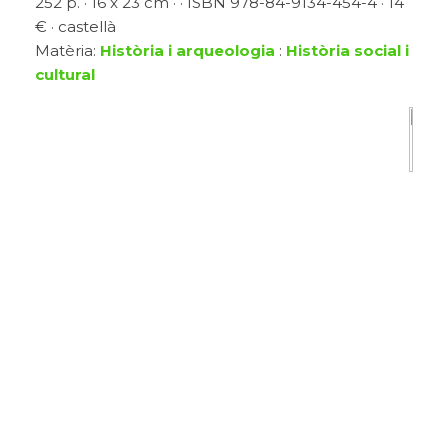
252 p. · 16 x 23 cm · · ISBN 978-84-9134-454-4 · 14
€ · castellà
Matèria:
Història i arqueologia
:
Història social i
cultural