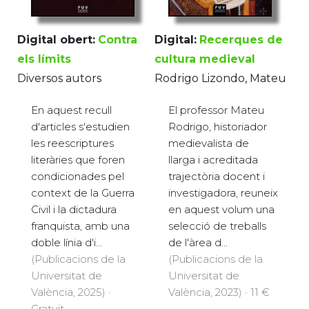
Digital obert:
Contra
Digital:
Recerques de
els límits
cultura medieval
Diversos autors
Rodrigo Lizondo, Mateu
En aquest recull
El professor Mateu
d'articles s'estudien
Rodrigo, historiador
les reescriptures
medievalista de
literàries que foren
llarga i acreditada
condicionades pel
trajectòria docent i
context de la Guerra
investigadora, reuneix
Civil i la dictadura
en aquest volum una
franquista, amb una
selecció de treballs
doble línia d'i...
de l'àrea d...
(Publicacions de la
(Publicacions de la
Universitat de
Universitat de
València, 2025) ·
València, 2023) · 11 €
Gratuït