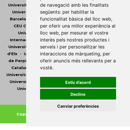
de navegació amb les finalitats
Universitat Abat Oliba CEU
•
Universitat d'Alacant
•
següents:
per habilitar la
Universitat d'Andorra
•
Universitat Autònoma de
funcionalitat bàsica del lloc web
,
Barcelona
•
Universitat de Barcelona
•
Universitat
per oferir una millor experiència al
CEU Cardenal Herrera
•
Universitat de Girona
•
lloc web
,
per mesurar el vostre
Universitat de les Illes Balears
•
Universitat
interès pels nostres productes i
Internacional de Catalunya
•
Universitat Jaume I
•
serveis i per personalitzar les
Universitat de Lleida
•
Universitat Miguel Hernández
interaccions de màrqueting
,
per
d'Elx
•
Universitat Oberta de Catalunya
•
Universitat
oferir anuncis més rellevants per a
de Perpinyà Via Domitia
•
Universitat Politècnica de
vostè
.
Catalunya
•
Universitat Politècnica de València
•
Universitat Pompeu Fabra
•
Universitat Ramon Llull
•
Universitat Rovira i Virgili
•
Universitat de Sàsser
•
Estic d’acord
Universitat de València
•
Universitat de Vic -
Declino
Universitat Central de Catalunya
Canviar preferències
Copyright © 2026
-
Xarxa Vives d'Universitats