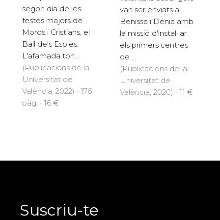
segon dia de les
van ser enviats a
festes majors de
Benissa i Dénia amb
Moros i Cristians, el
la missió d'instal·lar
Ball dels Espies.
els primers centres
L'afamada ton...
de ...
(Publicacions de la
(Publicacions de la
Universitat de
Universitat de
València, 2022) · 176
València, 2020) · 11 €
pàg. · 16 €
Suscriu-te