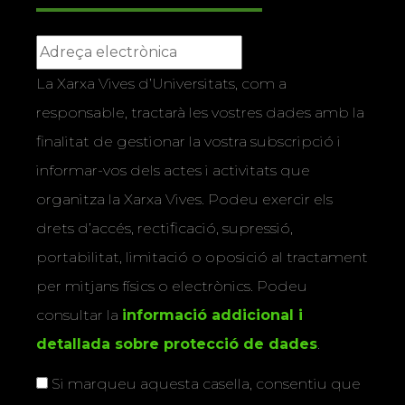
La Xarxa Vives d’Universitats, com a
responsable, tractarà les vostres dades amb la
finalitat de gestionar la vostra subscripció i
informar-vos dels actes i activitats que
organitza la Xarxa Vives. Podeu exercir els
drets d’accés, rectificació, supressió,
portabilitat, limitació o oposició al tractament
per mitjans físics o electrònics. Podeu
consultar la
informació addicional i
detallada sobre protecció de dades
.
Si marqueu aquesta casella, consentiu que