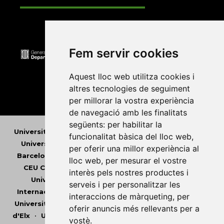
Fem servir cookies
Aquest lloc web utilitza cookies i
altres tecnologies de seguiment
per millorar la vostra experiència
de navegació amb les finalitats
següents:
per habilitar la
Universitat Abat Oliba CEU
•
Universitat d'Alacant
•
funcionalitat bàsica del lloc web
,
Universitat d'Andorra
•
Universitat Autònoma de
per oferir una millor experiència al
Barcelona
•
Universitat de Barcelona
•
Universitat
lloc web
,
per mesurar el vostre
CEU Cardenal Herrera
•
Universitat de Girona
•
interès pels nostres productes i
Universitat de les Illes Balears
•
Universitat
serveis i per personalitzar les
Internacional de Catalunya
•
Universitat Jaume I
•
interaccions de màrqueting
,
per
Universitat de Lleida
•
Universitat Miguel Hernández
oferir anuncis més rellevants per a
d'Elx
•
Universitat Oberta de Catalunya
•
Universitat
vostè
.