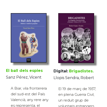
El ball dels espies
Digital:
Brigadistes.
Sanz Pérez, Vicent
Llopis Sendra, Robert
A Biar, vila fronterera
El 19 de març de 1937,
del sud-est del País
en plena Guerra Civil,
Valencià, any rere any
un reduït grup de
es representa, el
voluntaris estrangers