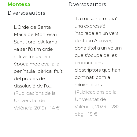
Diversos autors
Montesa
Diversos autors
'La musa hermana',
una expressió
L'Orde de Santa
inspirada en un vers
Maria de Montesa i
de Joan Alcover,
Sant Jordi d'Alfama
dona títol a un volum
va ser l'últim orde
que s'ocupa de les
militar fundat en
produccions
època medieval a la
d'escriptors que han
península Ibèrica, fruit
dominat, com a
del procés de
mínim, dues ...
dissolució de l'o...
(Publicacions de la
(Publicacions de la
Universitat de
Universitat de
València, 2024) · 282
València, 2019) · 14 €
pàg. · 15 €