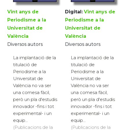
Vint anys de
Digital:
Vint anys de
Periodisme a la
Periodisme a la
Universitat de
Universitat de
València
València
Diversos autors
Diversos autors
La implantació de la
La implantació de la
titulació de
titulació de
Periodisme a la
Periodisme a la
Universitat de
Universitat de
València no va ser
València no va ser
una comesa fàcil,
una comesa fàcil,
però un pla d'estudis
però un pla d'estudis
innovador -fins i tot
innovador -fins i tot
experimental- i un
experimental- i un
equip...
equip...
(Publicacions de la
(Publicacions de la