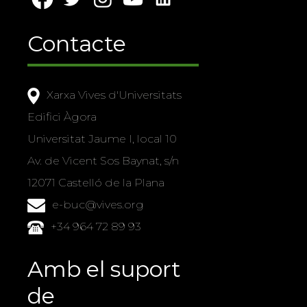
Contacte
Xarxa Vives d'Universitats
Edifici Àgora
Universitat Jaume I, local 10
Av. de Vicent Sos Baynat, s/n
12071 Castelló de la Plana
e-buc@vives.org
+34 964 72 89 93
Amb el suport
de