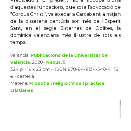
Predicadors. El present llibre s'ocupa d'una
d'aquestes fundacions, que sota l'advocació de
"Corpus Christi", va aixecar a Carcaixent a mitjan
de la dissetena centúria sor Inés de l'Esperit
Sant, en el segle Sisternes de Oblites, la
dominica valenciana més il·lustre de tots els
temps.
València:
Publicacions de la Universitat de
València
, 2020 ·
Nexus
, 5
324 p. · 16 x 23 cm · · ISBN 978-84-9134-540-4 · 18
€ · castellà
Matèria:
Filosofia i religió
:
Vida i pràctica
cristianes