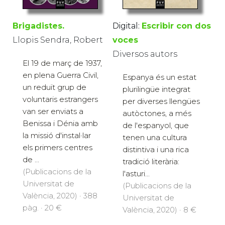
Brigadistes.
Digital:
Escribir con dos
Llopis Sendra, Robert
voces
Diversos autors
El 19 de març de 1937,
en plena Guerra Civil,
Espanya és un estat
un reduït grup de
plurilingüe integrat
voluntaris estrangers
per diverses llengües
van ser enviats a
autòctones, a més
Benissa i Dénia amb
de l'espanyol, que
la missió d'instal·lar
tenen una cultura
els primers centres
distintiva i una rica
de ...
tradició literària:
(Publicacions de la
l'asturi...
Universitat de
(Publicacions de la
València, 2020) · 388
Universitat de
pàg. · 20 €
València, 2020) · 8 €