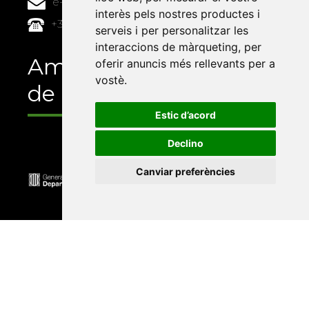
e-buc@vives.org
interès pels nostres productes i
+34 964 72 89 93
serveis i per personalitzar les
interaccions de màrqueting
,
per
Amb el suport
oferir anuncis més rellevants per a
vostè
.
de
Estic d’acord
Declino
Canviar preferències
Universitat Abat Oliba CEU
•
Universitat d'Alacant
•
Universitat d'Andorra
•
Universitat Autònoma de