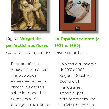
Digital:
Vergel de
La España reciente (c.
perfectísimas flores
1931-c. 1982)
Callado Estela, Emilio
Diversos autors
En el procés de
La història d'Espanya
renovació temàtica i
de 1931 a 1982 -
metodològica
Segona República,
experimentat per la
Guerra Civil,
història, els estudis
Franquisme i
sobre les dones han
Transició- pot
cobrat especial
entendre's com una
protagonisme i, entre
història «recent» en