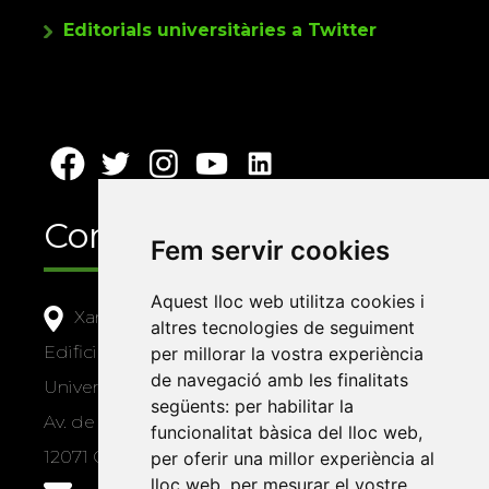
Editorials universitàries a Twitter
Contacte
Fem servir cookies
Aquest lloc web utilitza cookies i
Xarxa Vives d'Universitats
altres tecnologies de seguiment
Edifici Àgora
per millorar la vostra experiència
de navegació amb les finalitats
Universitat Jaume I, local 10
següents:
per habilitar la
Av. de Vicent Sos Baynat, s/n
funcionalitat bàsica del lloc web
,
12071 Castelló de la Plana
per oferir una millor experiència al
lloc web
,
per mesurar el vostre