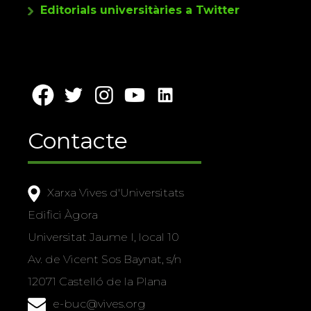
Editorials universitàries a Twitter
Contacte
Xarxa Vives d'Universitats
Edifici Àgora
Universitat Jaume I, local 10
Av. de Vicent Sos Baynat, s/n
12071 Castelló de la Plana
e-buc@vives.org