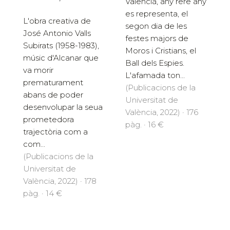
Valencià, any rere any
es representa, el
L'obra creativa de
segon dia de les
José Antonio Valls
festes majors de
Subirats (1958-1983),
Moros i Cristians, el
músic d'Alcanar que
Ball dels Espies.
va morir
L'afamada ton...
prematurament
(Publicacions de la
abans de poder
Universitat de
desenvolupar la seua
València, 2022) · 176
prometedora
pàg. · 16 €
trajectòria com a
com...
(Publicacions de la
Universitat de
València, 2022) · 178
pàg. · 14 €