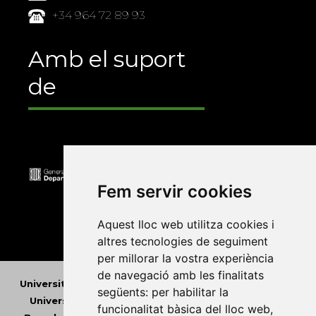
+34 964 72 89 93
Amb el suport
de
Fem servir cookies
Aquest lloc web utilitza cookies i
altres tecnologies de seguiment
per millorar la vostra experiència
de navegació amb les finalitats
Universitat Abat Oliba CEU
•
Universitat d'Alacant
•
següents:
per habilitar la
Universitat d'Andorra
•
Universitat Autònoma de
funcionalitat bàsica del lloc web
,