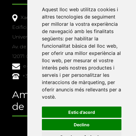
Aquest lloc web utilitza cookies i
altres tecnologies de seguiment
Xarxa Vives d'Universitats
per millorar la vostra experiència
Edifici Àgora
de navegació amb les finalitats
Universitat Jaume I, local 10
següents:
per habilitar la
funcionalitat bàsica del lloc web
,
Av. de Vicent Sos Baynat, s/n
per oferir una millor experiència al
12071 Castelló de la Plana
lloc web
,
per mesurar el vostre
e-buc@vives.org
interès pels nostres productes i
serveis i per personalitzar les
+34 964 72 89 93
interaccions de màrqueting
,
per
oferir anuncis més rellevants per a
Amb el suport
vostè
.
de
Estic d’acord
Declino