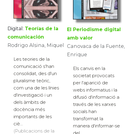
Digital:
Teorías de la
El Periodisme digital
comunicación
amb valor
Rodrigo Alsina, Miquel
Canovaca de la Fuente,
Enrique
Les teories de la
comunicació s'han
Els canvis en la
consolidat, des d'un
societat provocats
pluralisme teòric,
per l'aparició de
com una de les línies
webs informatius i la
d'investigació i un
difusió d'informació a
dels àmbits de
través de les xarxes
docència més
socials han
importants de les
transformat la
ciè...
manera d'informar-se
(Publicacions de la
del...