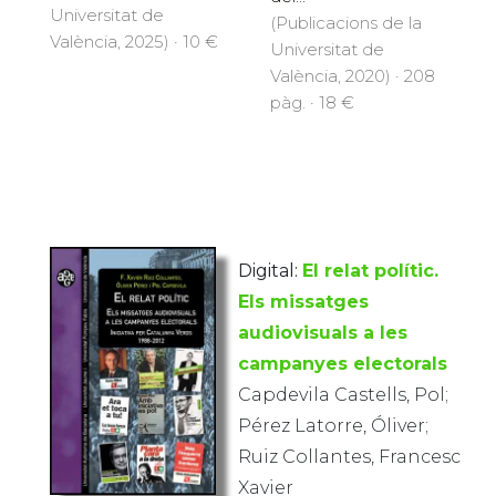
Universitat de
(Publicacions de la
València, 2025) · 10 €
Universitat de
València, 2020) · 208
pàg. · 18 €
Digital:
El relat polític.
Els missatges
audiovisuals a les
campanyes electorals
Capdevila Castells, Pol;
Pérez Latorre, Óliver;
Ruiz Collantes, Francesc
Xavier