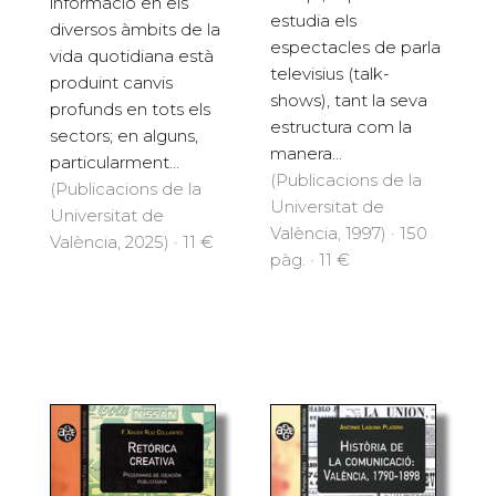
informació en els
estudia els
diversos àmbits de la
espectacles de parla
vida quotidiana està
televisius (talk-
produint canvis
shows), tant la seva
profunds en tots els
estructura com la
sectors; en alguns,
manera...
particularment...
(Publicacions de la
(Publicacions de la
Universitat de
Universitat de
València, 1997) · 150
València, 2025) · 11 €
pàg. · 11 €