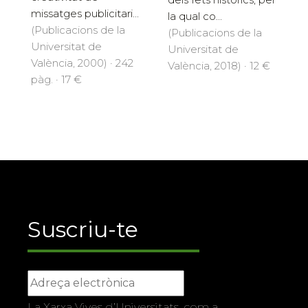
missatges publicitari...
la qual co...
(Publicacions de la
(Publicacions de la
Universitat de
Universitat de
València, 2000) · 242
València, 2018) · 12 €
pàg. · 17 €
Suscriu-te
La Xarxa Vives d’Universitats, com a