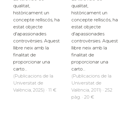
qualitat,
qualitat,
històricament un
històricament un
concepte relliscós, ha
concepte relliscós, ha
estat objecte
estat objecte
d'apassionades
d'apassionades
controvèrsies. Aquest
controvèrsies. Aquest
llibre neix amb la
llibre neix amb la
finalitat de
finalitat de
proporcionar una
proporcionar una
carto...
carto...
(Publicacions de la
(Publicacions de la
Universitat de
Universitat de
València, 2025) · 11 €
València, 2011) · 252
pàg. · 20 €