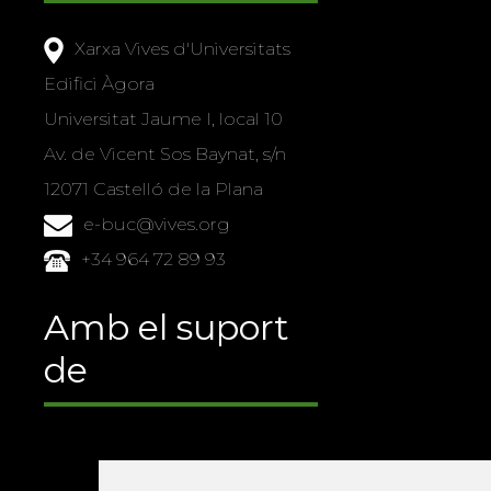
Xarxa Vives d'Universitats
Edifici Àgora
Universitat Jaume I, local 10
Av. de Vicent Sos Baynat, s/n
12071 Castelló de la Plana
e-buc@vives.org
+34 964 72 89 93
Amb el suport
de