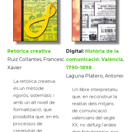
Retórica creativa
Digital:
Història de la
Ruiz Collantes, Francesc
comunicació: València,
Xavier
1790-1898
Laguna Platero, Antonio
La retòrica creativa
és un mètode
Un llibre interpretatiu
rigorós, sistemàtic i
que, en reconstruir la
amb un alt nivell de
realitat dels mitjans
formalització, que
de comunicació
possibilita que, en els
valencians del segle
processos de
XX, no defuig l’anàlisi
creativitat de
dels fets històrics, per