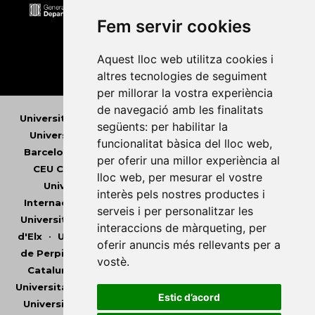
Fem servir cookies
Aquest lloc web utilitza cookies i
altres tecnologies de seguiment
per millorar la vostra experiència
de navegació amb les finalitats
Universitat Abat Oliba CEU
•
Universitat d'Alacant
•
següents:
per habilitar la
Universitat d'Andorra
•
Universitat Autònoma de
funcionalitat bàsica del lloc web
,
Barcelona
•
Universitat de Barcelona
•
Universitat
per oferir una millor experiència al
CEU Cardenal Herrera
•
Universitat de Girona
•
lloc web
,
per mesurar el vostre
Universitat de les Illes Balears
•
Universitat
interès pels nostres productes i
Internacional de Catalunya
•
Universitat Jaume I
•
serveis i per personalitzar les
Universitat de Lleida
•
Universitat Miguel Hernández
interaccions de màrqueting
,
per
d'Elx
•
Universitat Oberta de Catalunya
•
Universitat
oferir anuncis més rellevants per a
de Perpinyà Via Domitia
•
Universitat Politècnica de
vostè
.
Catalunya
•
Universitat Politècnica de València
•
Universitat Pompeu Fabra
•
Universitat Ramon Llull
•
Estic d’acord
Universitat Rovira i Virgili
•
Universitat de Sàsser
•