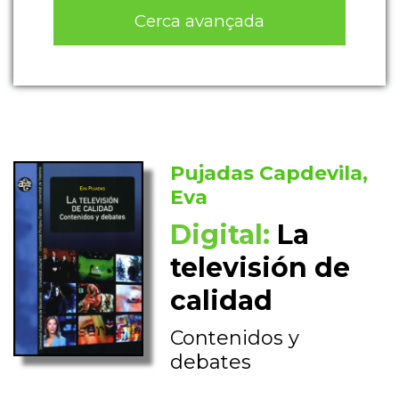
Cerca avançada
Pujadas Capdevila,
Eva
Digital:
La
televisión de
calidad
Contenidos y
debates