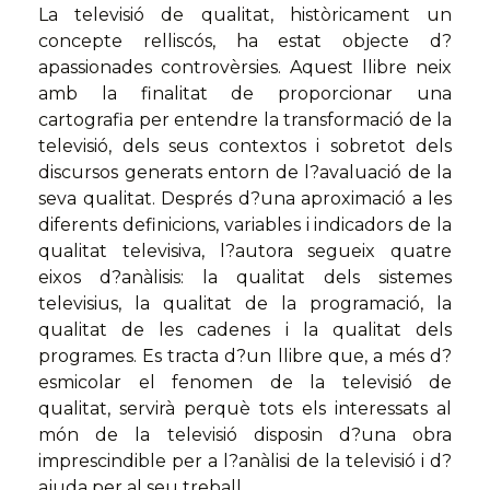
La televisió de qualitat, històricament un
concepte relliscós, ha estat objecte d?
apassionades controvèrsies. Aquest llibre neix
amb la finalitat de proporcionar una
cartografia per entendre la transformació de la
televisió, dels seus contextos i sobretot dels
discursos generats entorn de l?avaluació de la
seva qualitat. Després d?una aproximació a les
diferents definicions, variables i indicadors de la
qualitat televisiva, l?autora segueix quatre
eixos d?anàlisis: la qualitat dels sistemes
televisius, la qualitat de la programació, la
qualitat de les cadenes i la qualitat dels
programes. Es tracta d?un llibre que, a més d?
esmicolar el fenomen de la televisió de
qualitat, servirà perquè tots els interessats al
món de la televisió disposin d?una obra
imprescindible per a l?anàlisi de la televisió i d?
ajuda per al seu treball.